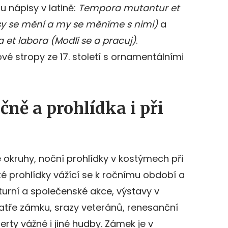
u nápisy v latině:
Tempora mutantur et
sy se mění a my se měníme s nimi)
a
 et labora (Modli se a pracuj)
.
é stropy ze 17. století s ornamentálními
čně a prohlídka i při
é okruhy, noční prohlídky v kostýmech při
é prohlídky vážící se k ročnímu období a
turní a společenské akce, výstavy v
patře zámku, srazy veteránů, renesanční
ty vážné i jiné hudby. Zámek je v