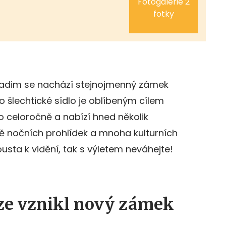
Fotogalerie 2
fotky
Radim se nachází stejnojmenný zámek
o šlechtické sídlo je oblíbeným cílem
o celoročně a nabízí hned několik
ě nočních prohlídek a mnoha kulturních
ousta k vidění, tak s výletem neváhejte!
rze vznikl nový zámek