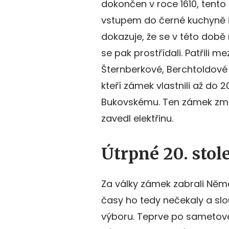
dokončen v roce 1610, tento
vstupem do černé kuchyně i 
dokazuje, že se v této době 
se pak prostřídali. Patřili m
Šternberkové, Berchtoldové z
kteří zámek vlastnili až do 20
Bukovskému. Ten zámek zmod
zavedl elektřinu.
Útrpné 20. sto
Za války zámek zabrali Němc
časy ho tedy nečekaly a slo
výboru. Teprve po sametové