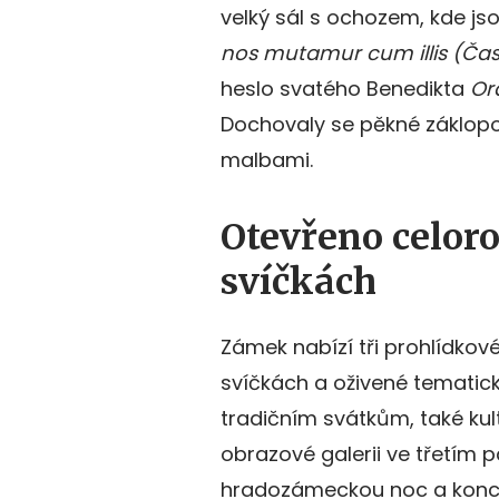
velký sál s ochozem, kde jso
nos mutamur cum illis (Ča
heslo svatého Benedikta
Ora
Dochovaly se pěkné záklopov
malbami.
Otevřeno celoro
svíčkách
Zámek nabízí tři prohlídkov
svíčkách a oživené tematick
tradičním svátkům, také kul
obrazové galerii ve třetím 
hradozámeckou noc a koncer