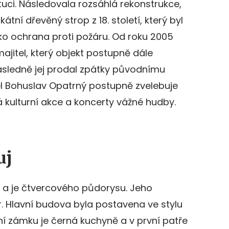
uci. Následovala rozsáhlá rekonstrukce,
tní dřevěný strop z 18. století, který byl
ko ochrana proti požáru. Od roku 2005
ajitel, který objekt postupně dále
ásledně jej prodal zpátky původnímu
el Bohuslav Opatrný postupně zvelebuje
 kulturní akce a koncerty vážné hudby.
uj
a je čtvercového půdorysu. Jeho
r. Hlavní budova byla postavena ve stylu
í zámku je černá kuchyně a v první patře