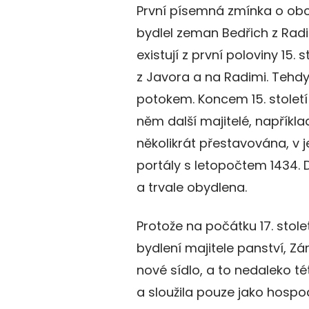
První písemná zmínka o obci
bydlel zeman Bedřich z Rad
existují z první poloviny 15.
z Javora a na Radimi. Tehdy
potokem. Koncem 15. století v
něm další majitelé, napříkla
několikrát přestavována, v 
portály s letopočtem 1434. 
a trvale obydlena.
Protože na počátku 17. stol
bydlení majitele panství, Zá
nové sídlo, a to nedaleko té
a sloužila pouze jako hosp