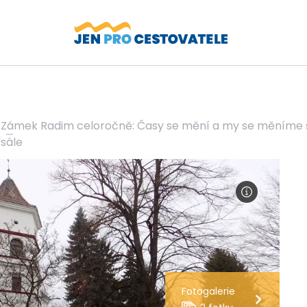
Zámek Radim celoročně: Časy se mění a my se měníme s 
sále
Fotogalerie