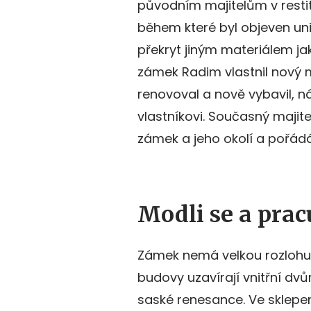
původním majitelům v restit
během které byl objeven uniká
překryt jiným materiálem ja
zámek Radim vlastnil nový m
renovoval a nově vybavil, n
vlastníkovi. Současný majit
zámek a jeho okolí a pořádá
Modli se a prac
Zámek nemá velkou rozlohu 
budovy uzavírají vnitřní dvů
saské renesance. Ve sklepen