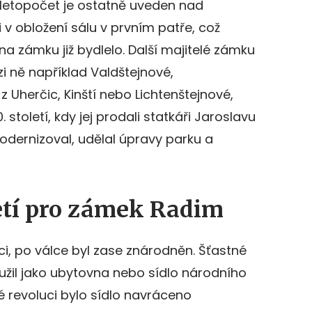
 letopočet je ostatně uveden nad
v obložení sálu v prvním patře, což
na zámku již bydlelo. Další majitelé zámku
ezi ně například Valdštejnové,
 Uherčic, Kinští nebo Lichtenštejnové,
. století, kdy jej prodali statkáři Jaroslavu
ernizoval, udělal úpravy parku a
letí pro zámek Radim
i, po válce byl zase znárodněn. Šťastné
užil jako ubytovna nebo sídlo národního
 revoluci bylo sídlo navráceno