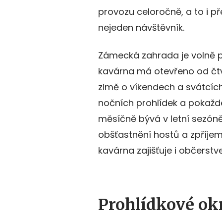
provozu celoročně, a to i pře
nejeden návštěvník.
Zámecká zahrada je volně p
kavárna má otevřeno od čtv
zimě o víkendech a svátcíc
nočních prohlídek a pokažd
měsíčně bývá v letní sezón
obšťastnění hostů a zpříjem
kavárna zajišťuje i občerstv
Prohlídkové okr