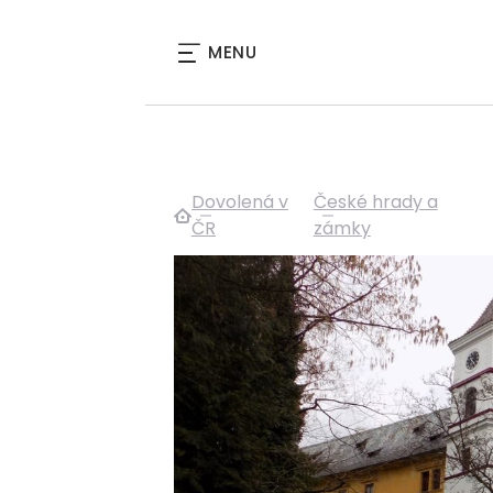
MENU
Dovolená v
České hrady a
ČR
zámky