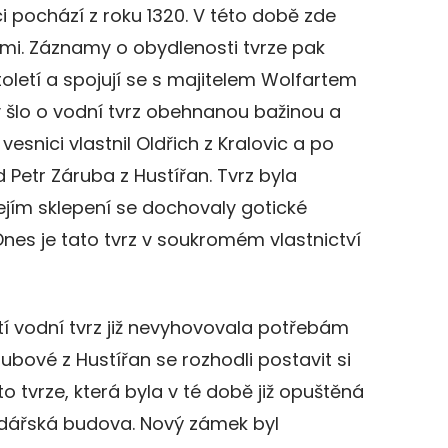
 pochází z roku 1320. V této době zde
imi. Záznamy o obydlenosti tvrze pak
 století a spojují se s majitelem Wolfartem
 šlo o vodní tvrz obehnanou bažinou a
esnici vlastnil Oldřich z Kralovic a po
d Petr Záruba z Hustířan. Tvrz byla
jejím sklepení se dochovaly gotické
Dnes je tato tvrz v soukromém vlastnictví
etí vodní tvrz již nevyhovovala potřebám
rubové z Hustířan se rozhodli postavit si
to tvrze, která byla v té době již opuštěná
odářská budova. Nový zámek byl