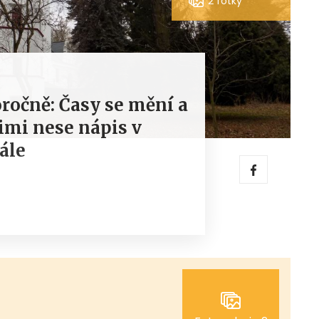
2 fotky
očně: Časy se mění a
mi nese nápis v
ále