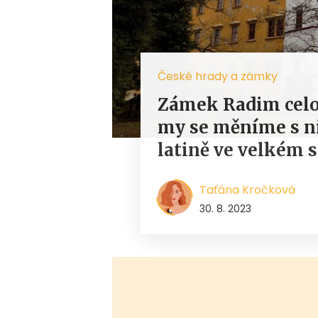
České hrady a zámky
Zámek Radim celor
my se měníme s ni
latině ve velkém s
Taťána Kročková
30. 8. 2023