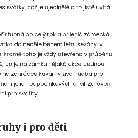
s svátky, což je ojedinělé a to jistě uvítá
řístupná po celý rok a přilehlá zámecká
rtka do neděle během letní sezóny, v
h. Kromě toho je vždy otevřena v průběhu
é, co je na zámku nějaká akce. Jednou
ě na zahrádce kavárny živá hudba pro
nění jejich odpočinkových chvil. Zároveň
ení pro svatby.
uhy i pro děti