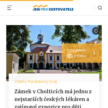
MENU
Fotogalerie
3 fotky
Výlety Pardubický kraj
Zámek v Cholticích má jednu z
nejstarších českých lékáren a
zajímavé expozice pro děti