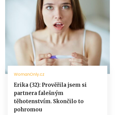
WomanOnly.cz
Erika (32): Prověřila jsem si
partnera falešným
těhotenstvím. Skončilo to
pohromou