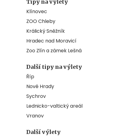
Tipy na výlety
Klínovec
ZOO Chleby
Králický Sněžník
Hradec nad Moravicí
Zoo Zlín a zámek Lešná
Další tipy na výlety
Říp
Nové Hrady
Sychrov
Lednicko-valtický areál
Vranov
Další výlety