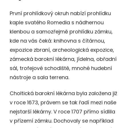
První prohlídkový okruh nabízí prohlídku
kaple svatého Romedia s nádhernou
klenbou a samozřejmě prohlídku zámku,
kde na vás čeká: knihovna s čítárnou,
expozice zbraní, archeologická expozice,
zámecká barokní lékárna, jídelna, obřadní
sál, trofejové schodiště, mnohé hudební
nástroje a sala terrena.
Choltická barokní lékárna byla založena již
v roce 1673, právem se tak řadí mezi naše
nejstarší lékárny. V roce 1707 přímo sídlila
v přízemí zámku. Dochovaly se například