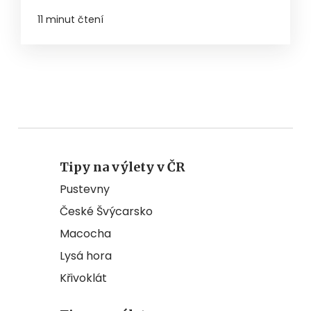
11 minut čtení
Tipy na výlety v ČR
Pustevny
České Švýcarsko
Macocha
Lysá hora
Křivoklát