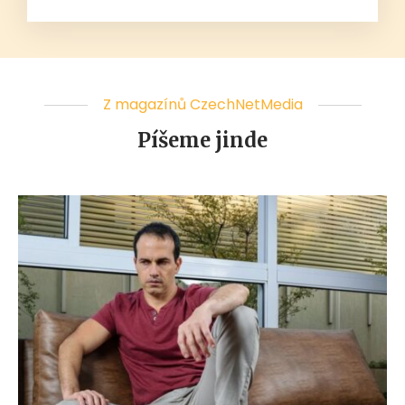
Z magazínů CzechNetMedia
Píšeme jinde