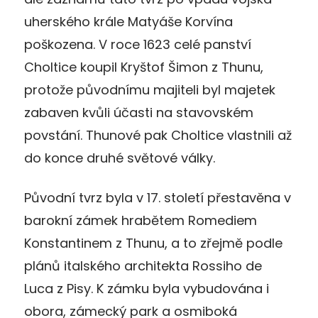
uherského krále Matyáše Korvína
poškozena. V roce 1623 celé panství
Choltice koupil Kryštof Šimon z Thunu,
protože původnímu majiteli byl majetek
zabaven kvůli účasti na stavovském
povstání. Thunové pak Choltice vlastnili až
do konce druhé světové války.
Původní tvrz byla v 17. století přestavěna v
barokní zámek hrabětem Romediem
Konstantinem z Thunu, a to zřejmě podle
plánů italského architekta Rossiho de
Luca z Pisy. K zámku byla vybudována i
obora, zámecký park a osmiboká