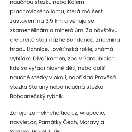
naučnou stezku nebo Kolem
prachovického lomu, která má šest
zastavení na 3,5 km a věnuje se
zkamenělinám a minerálům. Za návštěvu
ale určitě stojí i lázně Bohdaneč, zřícenina
hradu Lichnice, Lovětínská rokle, známá
vyhlídka Dívčí kámen, zoo v Pardubicích,
kde se vyřádí hlavně děti, nebo další
naučné stezky v okolí, například Pravěká
stezka Stolany nebo naučná stezka
Bohdanečský rybník.
Zdroje: zamek-choltice.cz, wikipedie,
navylet.cz, Památky Čech, Moravy a
Slezska: Pavel Juřík