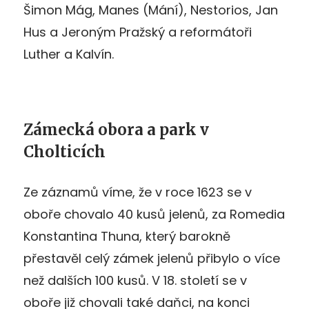
Šimon Mág, Manes (Mání), Nestorios, Jan
Hus a Jeroným Pražský a reformátoři
Luther a Kalvín.
Zámecká obora a park v
Cholticích
Ze záznamů víme, že v roce 1623 se v
oboře chovalo 40 kusů jelenů, za Romedia
Konstantina Thuna, který barokně
přestavěl celý zámek jelenů přibylo o více
než dalších 100 kusů. V 18. století se v
oboře již chovali také daňci, na konci