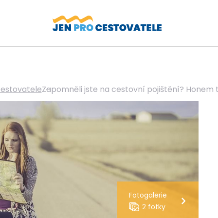
cestovatele
Zapomněli jste na cestovní pojištění? Honem 
Fotogalerie
2 fotky