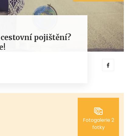
cestovní pojištění?
e!
Fotogalerie 2
fotky