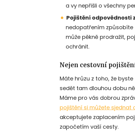
a vy nepřišli o všechny pe
Pojištění odpovědnosti 
nedopatřením způsobíte š
může pěkně prodražit, po
ochránit.
Nejen cestovní pojištění
Máte hrůzu z toho, že byste
sedět tam dlouhou dobu něk
Máme pro vás dobrou zprávu
pojištění si můžete sjednat 
akceptujete zaplacením poji
započetím vaší cesty.