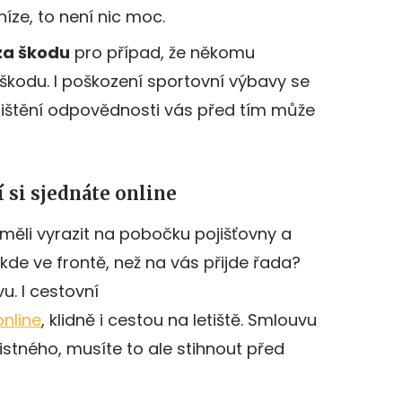
níze, to není nic moc.
za škodu
pro případ, že někomu
kodu. I poškození sportovní výbavy se
jištění odpovědnosti vás před tím může
 si sjednáte online
 měli vyrazit na pobočku pojišťovny a
de ve frontě, než na vás přijde řada?
. I cestovní
online
, klidně i cestou na letiště. Smlouvu
stného, musíte to ale stihnout před