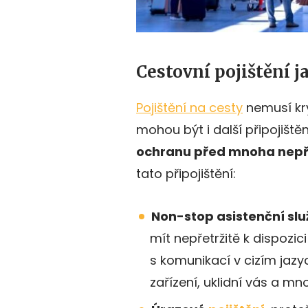
Cestovní pojištění 
Pojištění na cesty
nemusí krý
mohou být i další připojiště
ochranu před mnoha nep
tato připojištění:
Non-stop asistenční sl
mít nepřetržitě k dispozic
s komunikací v cizím jazyc
zařízení, uklidní vás a mn