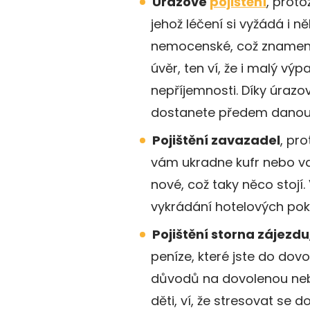
Úrazové
pojištění
, proto
jehož léčení si vyžádá i 
nemocenské, což znamená 
úvěr, ten ví, že i malý vý
nepříjemnosti. Díky úrazo
dostanete předem danou 
Pojištění zavazadel
, pr
vám ukradne kufr nebo va
nové, což taky něco stojí
vykrádání hotelových pok
Pojištění storna zájezdu
peníze, které jste do dovo
důvodů na dovolenou neb
děti, ví, že stresovat se