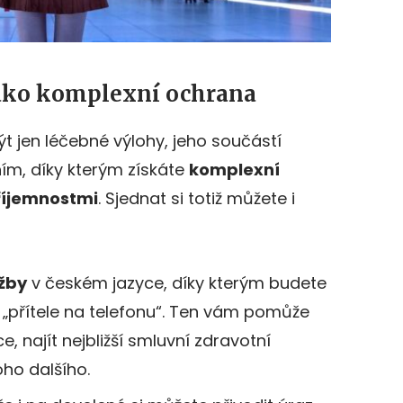
jako komplexní ochrana
t jen léčebné výlohy, jeho součástí
ním, díky kterým získáte
komplexní
říjemnostmi
. Sjednat si totiž můžete i
užby
v českém jazyce, díky kterým budete
i „přítele na telefonu“. Ten vám pomůže
e, najít nejbližší smluvní zdravotní
oho dalšího.