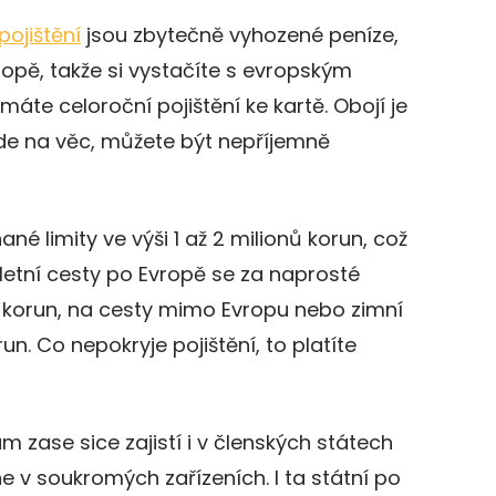
pojištění
jsou zbytečně vyhozené peníze,
vropě, takže si vystačíte s evropským
áte celoroční pojištění ke kartě. Obojí je
ojde na věc, můžete být nepříjemně
ané limity ve výši 1 až 2 milionů korun, což
letní cesty po Evropě se za naprosté
 korun, na cesty mimo Evropu nebo zimní
n. Co nepokryje pojištění, to platíte
m zase sice zajistí i v členských státech
ne v soukromých zařízeních. I ta státní po