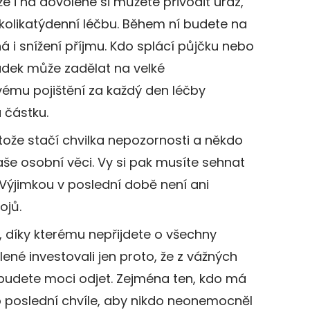
že i na dovolené si můžete přivodit úraz,
několikatýdenní léčbu. Během ní budete na
i snížení příjmu. Kdo splácí půjčku nebo
padek může zadělat na velké
vému pojištění za každý den léčby
částku.
otože stačí chvilka nepozornosti a někdo
še osobní věci. Vy si pak musíte sehnat
. Výjimkou v poslední době není ani
ojů.
, díky kterému nepřijdete o všechny
lené investovali jen proto, že z vážných
udete moci odjet. Zejména ten, kdo má
 do poslední chvíle, aby nikdo neonemocněl