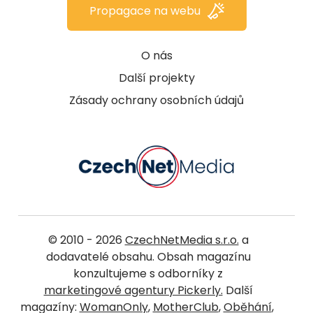
Propagace na webu
O nás
Další projekty
Zásady ochrany osobních údajů
© 2010 - 2026
CzechNetMedia s.r.o.
a
dodavatelé obsahu. Obsah magazínu
konzultujeme s odborníky z
marketingové agentury Pickerly.
Další
magazíny:
WomanOnly
,
MotherClub
,
Oběhání
,