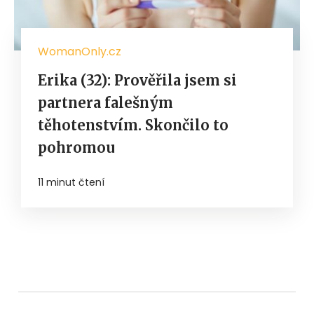
WomanOnly.cz
Erika (32): Prověřila jsem si
partnera falešným
těhotenstvím. Skončilo to
pohromou
11 minut čtení