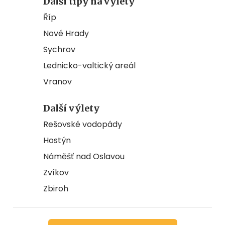
Další tipy na výlety
Říp
Nové Hrady
Sychrov
Lednicko-valtický areál
Vranov
Další výlety
Rešovské vodopády
Hostýn
Náměšť nad Oslavou
Zvíkov
Zbiroh