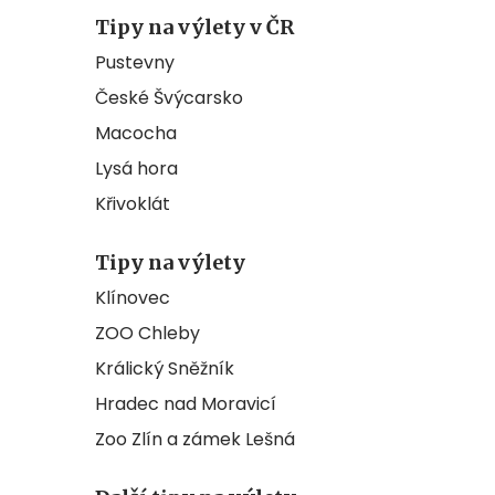
Tipy na výlety v ČR
Pustevny
České Švýcarsko
Macocha
Lysá hora
Křivoklát
Tipy na výlety
Klínovec
ZOO Chleby
Králický Sněžník
Hradec nad Moravicí
Zoo Zlín a zámek Lešná