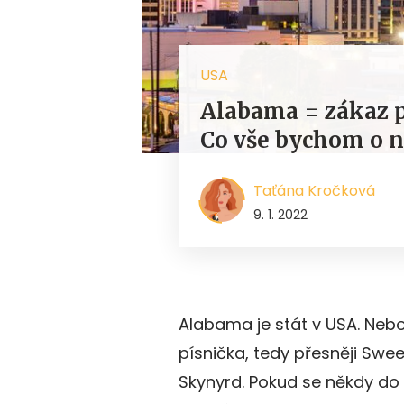
USA
Alabama = zákaz po
Co vše bychom o n
Taťána Kročková
9. 1. 2022
Alabama je stát v USA. Nebo
písnička, tedy přesněji Sw
Skynyrd. Pokud se někdy do 