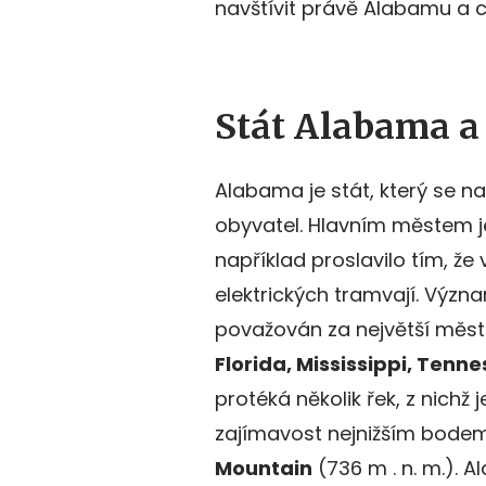
navštívit právě Alabamu a 
Stát Alabama a
Alabama je stát, který se na
obyvatel. Hlavním městem 
například proslavilo tím, že
elektrických tramvají. Výz
považován za největší měst
Florida, Mississippi, Tenn
protéká několik řek, z nichž
zajímavost nejnižším bode
Mountain
(736 m . n. m.). A