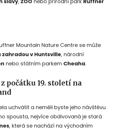
ň slávy
,
ZOO
nebo přírodní park
Ruffner
ffner Mountain Nature Centre se může
 zahradou v Huntsville
, národní
on
nebo státním parkem
Cheaha
.
z počátku 19. století na
and
la uchvátit a neměli byste jeho návštěvu
oho spousta, nejvíce obdivovaná je stará
ines
, která se nachází na východním