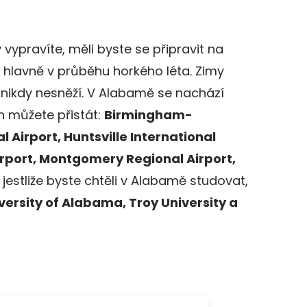
ypravíte, měli byste se připravit na
, hlavně v průběhu horkého léta. Zimy
u nikdy nesněží. V Alabamě se nachází
ch můžete přistát:
Birmingham-
l Airport, Huntsville International
irport, Montgomery Regional Airport,
A jestliže byste chtěli v Alabamě studovat,
versity of Alabama, Troy University a