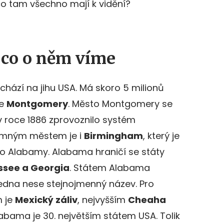
co tam všechno mají k vidění?
 co o něm víme
chází na jihu USA. Má skoro 5 milionů
je
Montgomery
. Město Montgomery se
 v roce 1886 zprovoznilo systém
namným městem je i
Birmingham
, který je
o Alabamy. Alabama hraničí se státy
essee a Georgia
. Státem Alabama
 jedna nese stejnojmenný název. Pro
m je
Mexický záliv
, nejvyšším
Cheaha
labama je 30. největším státem USA. Tolik