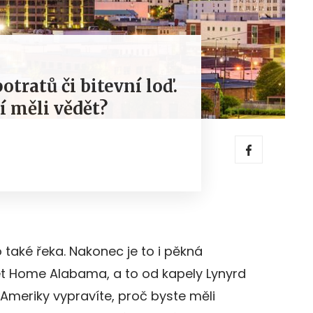
tratů či bitevní loď.
í měli vědět?
 také řeka. Nakonec je to i pěkná
eet Home Alabama, a to od kapely Lynyrd
Ameriky vypravíte, proč byste měli