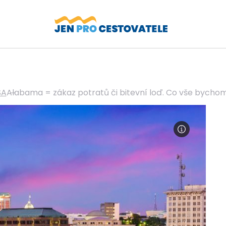
SA
Alabama = zákaz potratů či bitevní loď. Co vše bychom