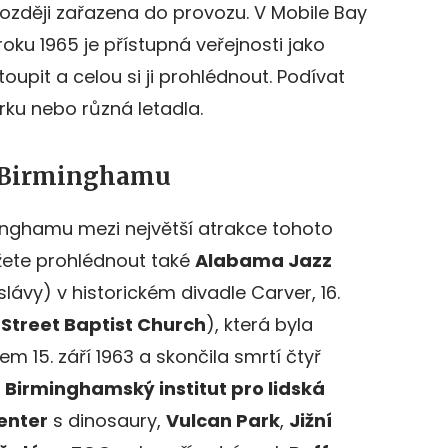
 později zařazena do provozu. V Mobile Bay
roku 1965 je přístupná veřejnosti jako
toupit a celou si ji prohlédnout. Podívat
ku nebo různá letadla.
v Birminghamu
nghamu mezi největší atrakce tohoto
ete prohlédnout také
Alabama Jazz
lávy) v historickém divadle Carver, 16.
 Street Baptist Church
), která byla
 15. září 1963 a skončila smrtí čtyř
í
Birminghamský institut pro lidská
enter
s dinosaury,
Vulcan Park
,
Jižní