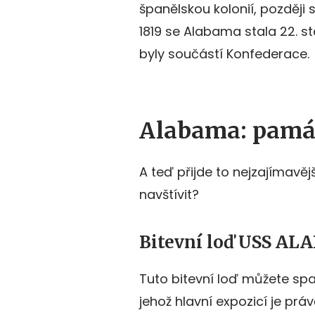
španělskou kolonií, později s
1819 se Alabama stala 22. 
byly součástí Konfederace.
Alabama: památ
A teď přijde to nejzajímavě
navštívit?
Bitevní loď USS AL
Tuto bitevní loď můžete sp
jehož hlavní expozicí je prá