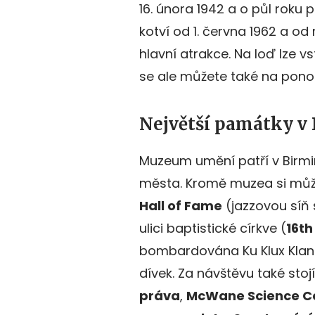
16. února 1942 a o půl roku
kotví od 1. června 1962 a od 
hlavní atrakce. Na loď lze vs
se ale můžete také na ponor
Největší památky 
Muzeum umění patří v Birmi
města. Kromě muzea si můž
Hall of Fame
(jazzovou síň s
ulici baptistické církve (
16th
bombardována Ku Klux Klanem
dívek. Za návštěvu také stoj
práva
,
McWane Science C