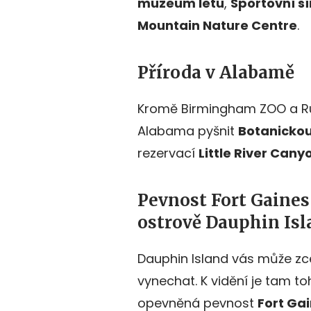
muzeum letu
,
Sportovní sí
Mountain Nature Centre
.
Příroda v Alabamě
Kromě Birmingham ZOO a Ru
Alabama pyšnit
Botanickou
rezervací
Little River Cany
Pevnost Fort Gaines 
ostrově Dauphin Isl
Dauphin Island vás může zce
vynechat. K vidění je tam t
opevněná pevnost
Fort Ga