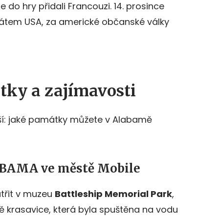
e do hry přidali Francouzi. 14. prosince
státem USA, za americké občanské války
ky a zajímavosti
jší: jaké památky můžete v Alabamě
ABAMA ve městě Mobile
atřit v muzeu
Battleship Memorial Park
,
vě krasavice, která byla spuštěna na vodu