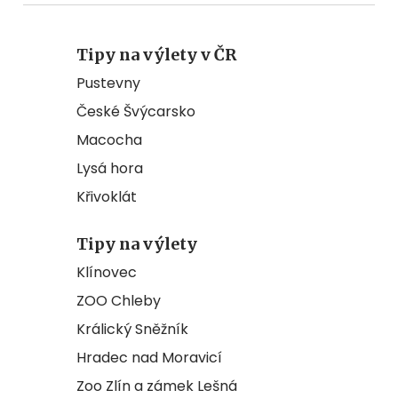
Tipy na výlety v ČR
Pustevny
České Švýcarsko
Macocha
Lysá hora
Křivoklát
Tipy na výlety
Klínovec
ZOO Chleby
Králický Sněžník
Hradec nad Moravicí
Zoo Zlín a zámek Lešná