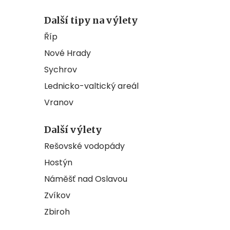
Další tipy na výlety
Říp
Nové Hrady
Sychrov
Lednicko-valtický areál
Vranov
Další výlety
Rešovské vodopády
Hostýn
Náměšť nad Oslavou
Zvíkov
Zbiroh