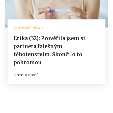
WomanOnly.cz
Erika (32): Prověřila jsem si
partnera falešným
těhotenstvím. Skončilo to
pohromou
11 minut čtení