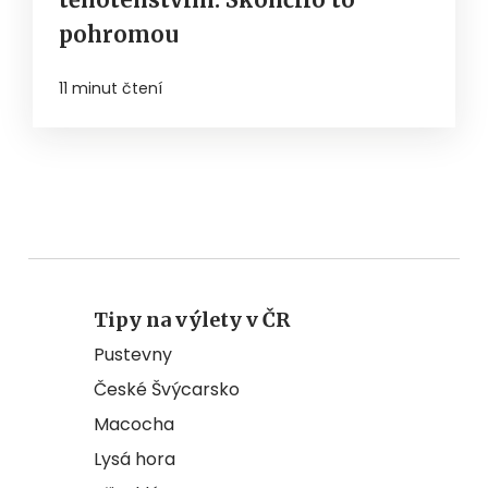
pohromou
11 minut čtení
Tipy na výlety v ČR
Pustevny
České Švýcarsko
Macocha
Lysá hora