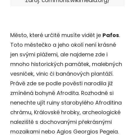
Zdroj: commons.wikimedia.org/
Město, které určitě musíte vidět je
Pafos
.
Toto městečko a jeho okolí není krásné
jen svými plážemi, ale najdeme zde i
mnoho historických památek, malebných
vesniček, vinic či banánových plantáží.
Právě zde se podle pověsti narodila již
zmíněná bohyně Afrodita. Rozhodně si
nenechte ujít ruiny starobylého Afroditina
chrámu, Královské hrobky, archeologické
naleziště s dochovanými překrásnými
mozaikami nebo Agios Georgios Pegeia.