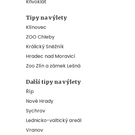
Křivoklát
Tipy na výlety
Klínovec
ZOO Chleby
Králický Sněžník
Hradec nad Moravicí
Zoo Zlín a zámek Lešná
Další tipy na výlety
Říp
Nové Hrady
Sychrov
Lednicko-valtický areál
Vranov