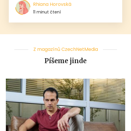
Rhiana Horovská
11 minut čtení
Z magazínů CzechNetMedia
Píšeme jinde