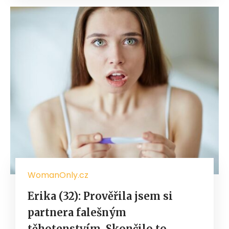
WomanOnly.cz
Erika (32): Prověřila jsem si
partnera falešným
těhotenstvím. Skončilo to