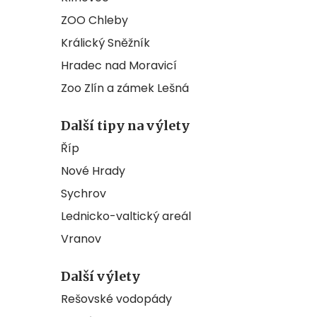
ZOO Chleby
Králický Sněžník
Hradec nad Moravicí
Zoo Zlín a zámek Lešná
Další tipy na výlety
Říp
Nové Hrady
Sychrov
Lednicko-valtický areál
Vranov
Další výlety
Rešovské vodopády