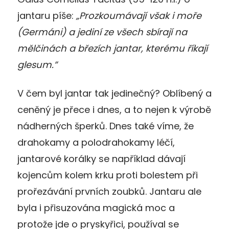
jantaru píše:
„Prozkoumávají však i moře
(Germáni) a jediní ze všech sbírají na
mělčinách a březích jantar, kterému říkají
glesum.”
V čem byl jantar tak jedinečný? Oblíbený a
ceněný je přece i dnes, a to nejen k výrobě
nádherných šperků. Dnes také víme, že
drahokamy a polodrahokamy léčí,
jantarové korálky se například dávají
kojencům kolem krku proti bolestem při
prořezávání prvních zoubků. Jantaru ale
byla i přisuzována magická moc a
protože jde o pryskyřici, používal se