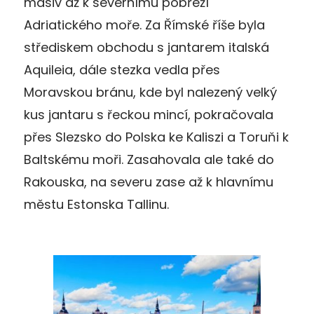
masiv až k severnímu pobřeží
Adriatického moře. Za Římské říše byla
střediskem obchodu s jantarem italská
Aquileia, dále stezka vedla přes
Moravskou bránu, kde byl nalezený velký
kus jantaru s řeckou mincí, pokračovala
přes Slezsko do Polska ke Kaliszi a Toruňi k
Baltskému moři. Zasahovala ale také do
Rakouska, na severu zase až k hlavnímu
městu Estonska Tallinu.