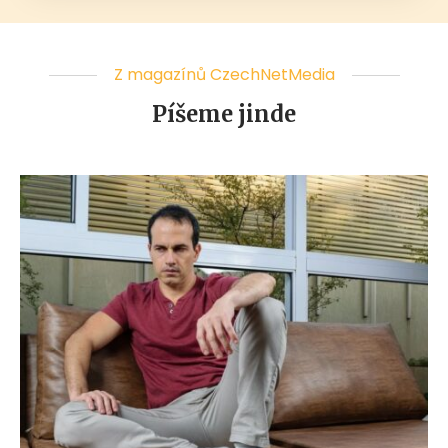
Z magazínů CzechNetMedia
Píšeme jinde