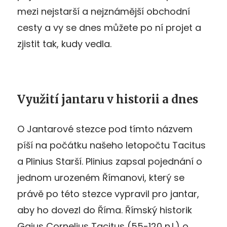
mezi nejstarší a nejznámější obchodní
cesty a vy se dnes můžete po ní projet a
zjistit tak, kudy vedla.
Využití jantaru v historii a dnes
O Jantarové stezce pod tímto názvem
píší na počátku našeho letopočtu Tacitus
a Plinius Starší. Plinius zapsal pojednání o
jednom urozeném Římanovi, který se
právě po této stezce vypravil pro jantar,
aby ho dovezl do Říma. Římský historik
Gaius Cornelius Tacitus (55-120 n.l.) o