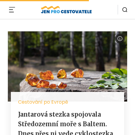
MENU
Cestování po Evropě
Jantarová stezka spojovala
Středozemní moře s Baltem.
Dnes přes ni vede cyklostezka