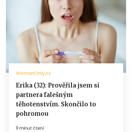
WomanOnly.cz
Erika (32): Prověřila jsem si
partnera falešným
těhotenstvím. Skončilo to
pohromou
11 minut čtení