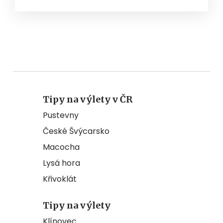
Tipy na výlety v ČR
Pustevny
České Švýcarsko
Macocha
Lysá hora
Křivoklát
Tipy na výlety
Klínovec