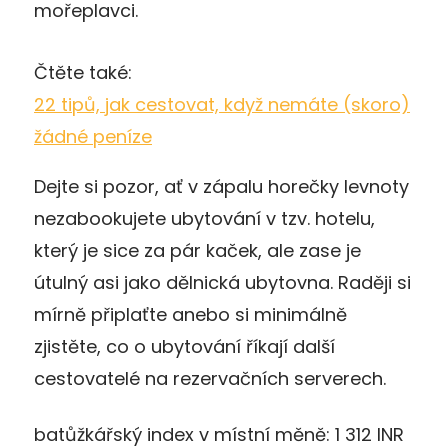
mořeplavci.
Čtěte také:
22 tipů, jak cestovat, když nemáte (skoro)
žádné peníze
Dejte si pozor, ať v zápalu horečky levnoty
nezabookujete ubytování v tzv. hotelu,
který je sice za pár kaček, ale zase je
útulný asi jako dělnická ubytovna. Raději si
mírně připlaťte anebo si minimálně
zjistěte, co o ubytování říkají další
cestovatelé na rezervačních serverech.
batůžkářský index v místní měně: 1 312 INR