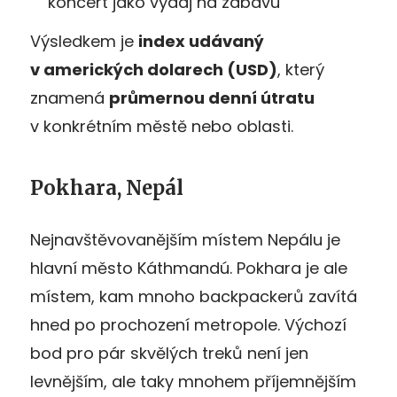
koncert jako výdaj na zábavu
Výsledkem je
index udávaný
v amerických dolarech (USD)
, který
znamená
průmernou denní útratu
v konkrétním městě nebo oblasti.
Pokhara, Nepál
Nejnavštěvovanějším místem Nepálu je
hlavní město Káthmandú. Pokhara je ale
místem, kam mnoho backpackerů zavítá
hned po prochození metropole. Výchozí
bod pro pár skvělých treků není jen
levnějším, ale taky mnohem příjemnějším