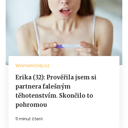
WomanOnly.cz
Erika (32): Prověřila jsem si
partnera falešným
těhotenstvím. Skončilo to
pohromou
11 minut čtení