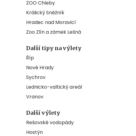
ZOO Chleby
Králický Sněžník
Hradec nad Moravicí
Zoo Zlín a zámek Lešná
Další tipy na výlety
Říp
Nové Hrady
Sychrov
Lednicko-valtický areál
Vranov
Další výlety
Rešovské vodopády
Hostýn