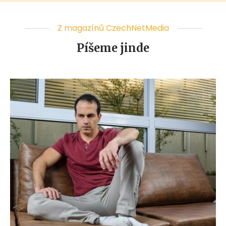
Z magazínů CzechNetMedia
Píšeme jinde