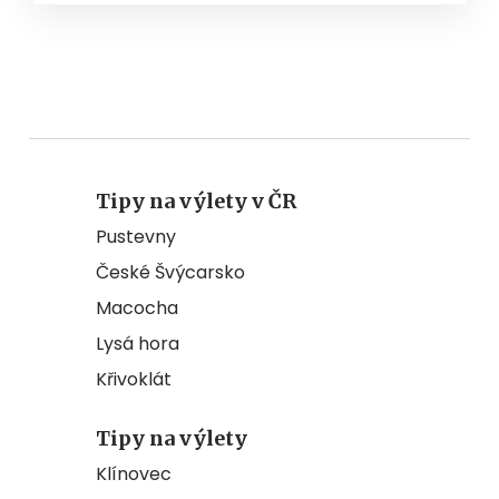
Tipy na výlety v ČR
Pustevny
České Švýcarsko
Macocha
Lysá hora
Křivoklát
Tipy na výlety
Klínovec