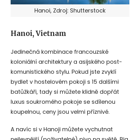
Hanoi, Zdroj: Shutterstock
Hanoi, Vietnam
Jedinečná kombinace francouzské
koloniální architektury a asijského post-
komunistického stylu. Pokud jste zvyklí
bydlet v hostelovém pokoji s 15 dalšími
batůžkáři, tady si můžete klidně dopřát
luxus soukromého pokoje se sdílenou
koupelnou, ceny jsou velmi příznivé.
A navíc si v Hanoji můžete vychutnat
nejlevnější (poživatelné) pivo na světě, Bia