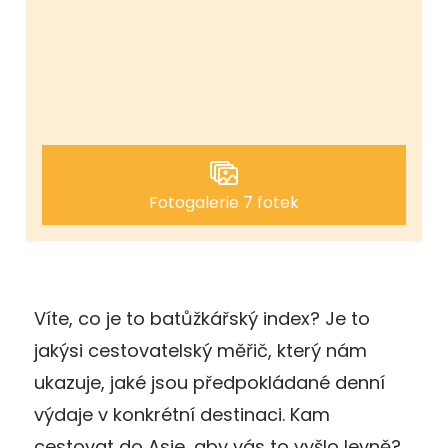
Fotogalerie 7 fotek
Víte, co je to batůžkářský index? Je to
jakýsi cestovatelský měřič, který nám
ukazuje, jaké jsou předpokládané denní
výdaje v konkrétní destinaci. Kam
cestovat do Asie, aby vás to vyšlo levně?