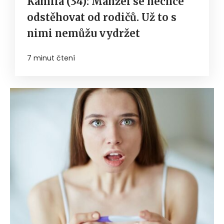
Kamila (34): Manžel se nechce
odstěhovat od rodičů. Už to s
nimi nemůžu vydržet
7 minut čtení