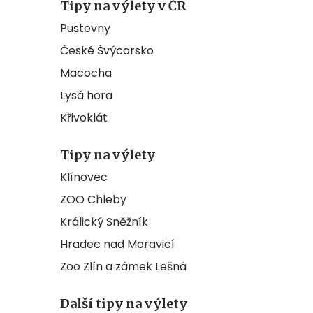
Tipy na výlety v ČR
Pustevny
České Švýcarsko
Macocha
Lysá hora
Křivoklát
Tipy na výlety
Klínovec
ZOO Chleby
Králický Sněžník
Hradec nad Moravicí
Zoo Zlín a zámek Lešná
Další tipy na výlety