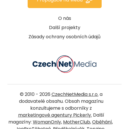
O nás
Další projekty
Zásady ochrany osobních údajů
© 2010 - 2026
CzechNetMedia s.r.o.
a
dodavatelé obsahu. Obsah magazínu
konzultujeme s odborníky z
marketingové agentury Pickerly.
Další
magazíny:
WomanOnly
,
MotherClub
,
Oběhání
,
JenProTěhotné
,
Předškolnívěk
,
Topzine
,