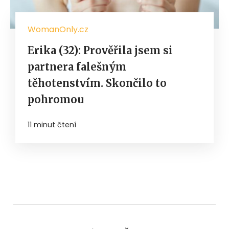
WomanOnly.cz
Erika (32): Prověřila jsem si
partnera falešným
těhotenstvím. Skončilo to
pohromou
11 minut čtení