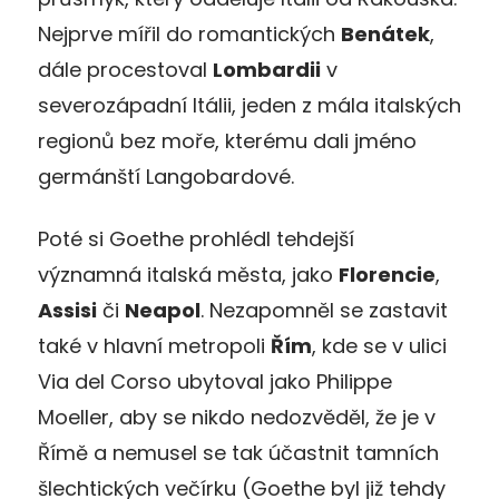
Nejprve mířil do romantických
Benátek
,
dále procestoval
Lombardii
v
severozápadní Itálii, jeden z mála italských
regionů bez moře, kterému dali jméno
germánští Langobardové.
Poté si Goethe prohlédl tehdejší
významná italská města, jako
Florencie
,
Assisi
či
Neapol
. Nezapomněl se zastavit
také v hlavní metropoli
Řím
, kde se v ulici
Via del Corso ubytoval jako Philippe
Moeller, aby se nikdo nedozvěděl, že je v
Římě a nemusel se tak účastnit tamních
šlechtických večírku (Goethe byl již tehdy