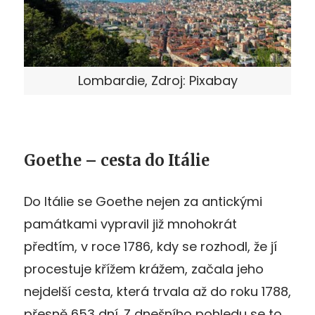
Lombardie, Zdroj: Pixabay
Goethe – cesta do Itálie
Do Itálie se Goethe nejen za antickými
památkami vypravil již mnohokrát
předtím, v roce 1786, kdy se rozhodl, že jí
procestuje křížem krážem, začala jeho
nejdelší cesta, která trvala až do roku 1788,
přesně 653 dní. Z dnešního pohledu se to