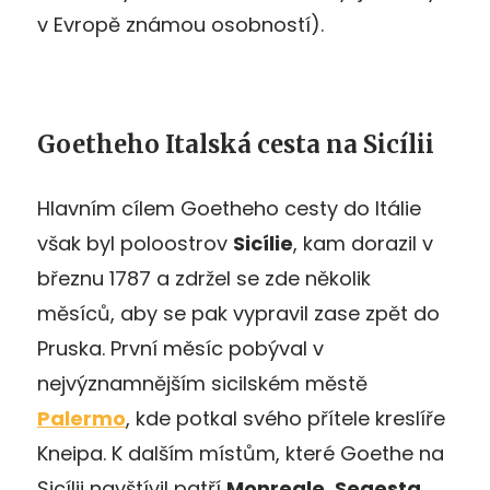
v Evropě známou osobností).
Goetheho Italská cesta na Sicílii
Hlavním cílem Goetheho cesty do Itálie
však byl poloostrov
Sicílie
, kam dorazil v
březnu 1787 a zdržel se zde několik
měsíců, aby se pak vypravil zase zpět do
Pruska. První měsíc pobýval v
nejvýznamnějším sicilském městě
Palermo
, kde potkal svého přítele kreslíře
Kneipa. K dalším místům, které Goethe na
Sicílii navštívil patří
Monreale, Segesta,