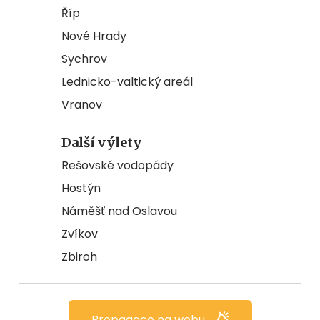
Říp
Nové Hrady
Sychrov
Lednicko-valtický areál
Vranov
Další výlety
Rešovské vodopády
Hostýn
Náměšť nad Oslavou
Zvíkov
Zbiroh
Propagace na webu