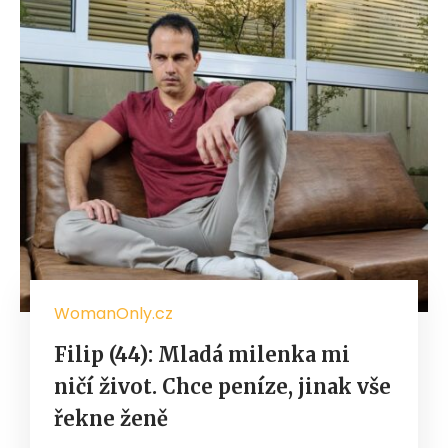
WomanOnly.cz
Filip (44): Mladá milenka mi
ničí život. Chce peníze, jinak vše
řekne ženě