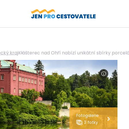
cký kraj
Klášterec nad Ohří nabízí unikátní sbírky porcel
Fotogalerie
3 fotky