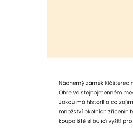
Nádherný zámek Klášterec n
Ohře ve stejnojmenném měs
Jakou má historii a co zajím
množství okolních zřícenin 
koupaliště slibující vyžití pro