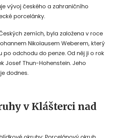
je vývoj českého a zahraničního
recké porcelánky.
v Českých zemích, byla založena v roce
Johannem Nikolausem Weberem, který
ru po odchodu do penze. Od něj ji o rok
šek Josef Thun-Hohenstein. Jeho
je dodnes.
uhy v Klášterci nad
hlídkové okruhy: Porcelánový okruh,