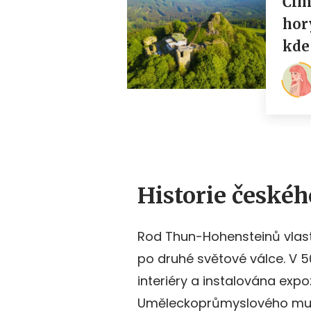
Historie české
Rod Thun-Hohensteinů vlast
po druhé světové válce. V 5
interiéry a instalována expo
Uměleckoprůmyslového muze