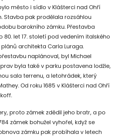
 bylo město i sídlo v Klášterci nad Ohří
. Stavba pak prodělala rozsáhlou
 podobu barokního zámku. Přestavba
 80. let 17. století pod vedením italského
e plánů architekta Carla Luraga.
přestavbu naplánoval, byl Michael
prav byla také v parku postavena lodžie,
ou sala terrenu, a letohrádek, který
Mathey. Od roku 1685 v Klášterci nad Ohří
koff.
y, proto zámek zdědil jeho bratr, a po
784 zámek bohužel vyhořel, když se
ší obnova zámku pak probíhala v letech