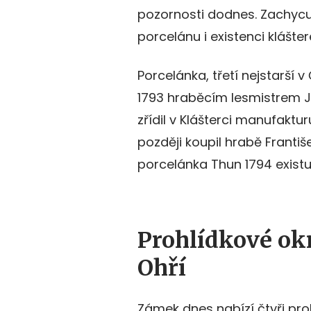
pozornosti dodnes. Zachycu
porcelánu i existenci klášte
Porcelánka, třetí nejstarší 
1793 hraběcím lesmistrem 
zřídil v Klášterci manufaktu
později koupil hrabě Franti
porcelánka Thun 1794 existu
Prohlídkové okr
Ohří
Zámek dnes nabízí čtyři pro