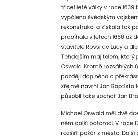
třicetileté války v roce 1639
vypáleno švédským vojskem
rekonstrukci a získala tak
probíhala v letech 1666 až do
stavitele Rossi de Lucy a dl
Tehdejším majitelem, který 
Oswald. Kromě rozsáhlých ú
později doplněna o překrásn
zřejmě navrhl Jan Baptista 
působil také sochař Jan Bro
Michael Oswald měl dvě dcer
něm další potomci. V roce 1
rozšířil požár z města. Dal