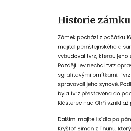
Historie zámku
Zámek pochází z počátku 16. 
majitel pernštejnského a šu
vybudoval tvrz, kterou jeho s
Později Lev nechal tvrz opra
sgrafitovými omítkami. Tvrz 
spravovali jeho synové. Podle
byla tvrz přestavěna do pod
Klášterec nad Ohří vznikl až p
Dalšími majiteli sídla po pá
Kryštof Šimon z Thunu, který