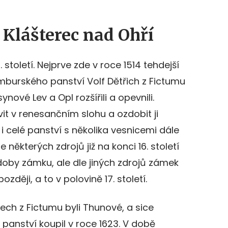
 Klášterec nad Ohří
století. Nejprve zde v roce 1514 tehdejší
mburského panství Volf Dětřich z Fictumu
ynové Lev a Opl rozšířili a opevnili.
vit v renesančním slohu a ozdobit ji
i celé panství s několika vesnicemi dále
 některých zdrojů již na konci 16. století
oby zámku, ale dle jiných zdrojů zámek
ozději, a to v polovině 17. století.
nech z Fictumu byli Thunové, a sice
 panství koupil v roce 1623. V době