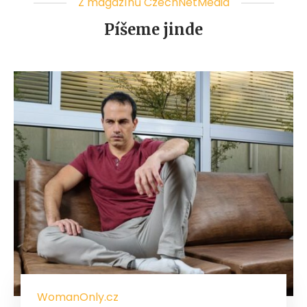
Z magazínů CzechNetMedia
Píšeme jinde
WomanOnly.cz