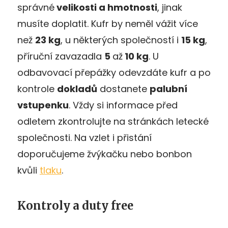
správné
velikosti a hmotnosti
, jinak
musíte doplatit. Kufr by neměl vážit více
než
23 kg
, u některých společností i
15 kg
,
příruční zavazadla
5
až
10 kg
. U
odbavovací přepážky odevzdáte kufr a po
kontrole
dokladů
dostanete
palubní
vstupenku
. Vždy si informace před
odletem zkontrolujte na stránkách letecké
společnosti. Na vzlet i přistání
doporučujeme žvýkačku nebo bonbon
kvůli
tlaku
.
Kontroly a duty free