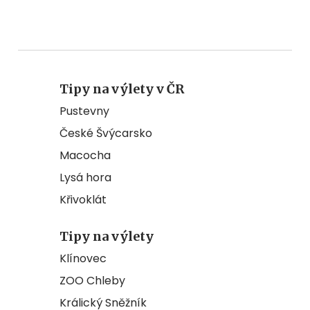
Tipy na výlety v ČR
Pustevny
České Švýcarsko
Macocha
Lysá hora
Křivoklát
Tipy na výlety
Klínovec
ZOO Chleby
Králický Sněžník