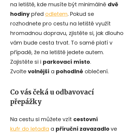
na letiště, kde musíte být minimálně
dvě
hodiny
před
odletem
. Pokud se
rozhodnete pro cestu na letiště využít
hromadnou dopravu, zjistěte si, jak dlouho
vám bude cesta trvat. To samé platí v
případě, že na letiště jedete autem.
Zajistěte si i
parkovací
místo
.
Zvolte
volnější
a
pohodlné
oblečení.
Co vás čeká u odbavovací
přepážky
Na cestu si můžete vzít
cestovní
kufr do letadla
a
příruční zavazadlo
ve