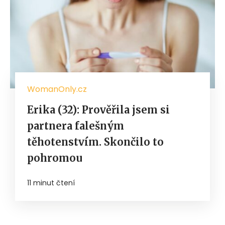
WomanOnly.cz
Erika (32): Prověřila jsem si
partnera falešným
těhotenstvím. Skončilo to
pohromou
11 minut čtení