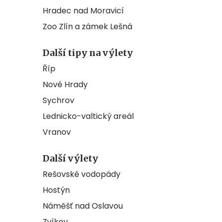
Hradec nad Moravicí
Zoo Zlín a zámek Lešná
Další tipy na výlety
Říp
Nové Hrady
Sychrov
Lednicko-valtický areál
Vranov
Další výlety
Rešovské vodopády
Hostýn
Náměšť nad Oslavou
Zvíkov