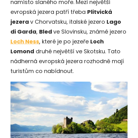
namísto slaného moře. Mezi největší
evropská jezera patří třeba
Plitvická
jezera
v Chorvatsku, italské jezero
Lago
di Garda
,
Bled
ve Slovinsku, známé jezero
Loch Ness
, které je po jezeře
Loch
Lomond
druhé největší ve Skotsku. Tato
nádherná evropská jezera rozhodně mají
turistům co nabídnout.