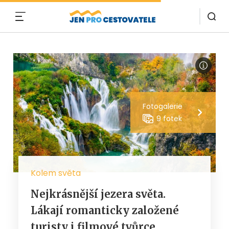
MENU
Fotogalerie
9 fotek
Kolem světa
Nejkrásnější jezera světa.
Lákají romanticky založené
turisty i filmové tvůrce