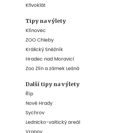
Křivoklát
Tipy na výlety
Klínovec
ZOO Chleby
Králický Sněžník
Hradec nad Moravicí
Zoo Zlín a zámek Lešná
Další tipy na výlety
Říp
Nové Hrady
Sychrov
Lednicko-valtický areál
Vranov