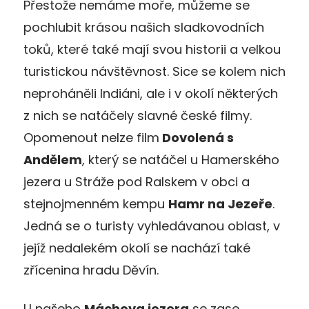
Přestože nemáme moře, můžeme se
pochlubit krásou našich sladkovodních
toků, které také mají svou historii a velkou
turistickou návštěvnost. Sice se kolem nich
neproháněli Indiáni, ale i v okolí některých
z nich se natáčely slavné české filmy.
Opomenout nelze film
Dovolená s
Andělem
, který se natáčel u Hamerského
jezera u Stráže pod Ralskem v obci a
stejnojmenném kempu
Hamr na Jezeře
.
Jedná se o turisty vyhledávanou oblast, v
jejíž nedalekém okolí se nachází také
zřícenina hradu Děvín.
U našeho
Máchova jezera
se zase