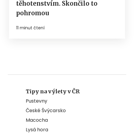
těhotenstvím. Skončilo to
pohromou
11 minut čtení
Tipy na výlety v ČR
Pustevny
České Švýcarsko
Macocha
Lysá hora