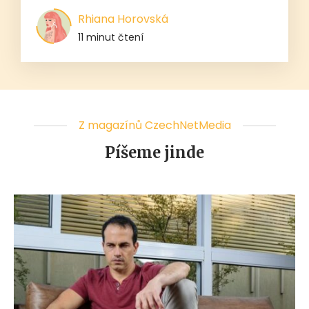
Rhiana Horovská
11 minut čtení
Z magazínů CzechNetMedia
Píšeme jinde