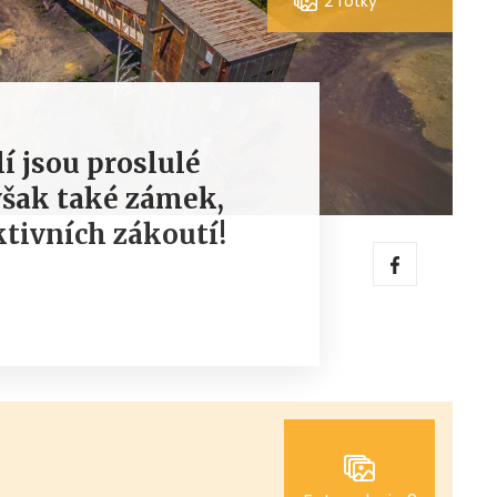
2 fotky
í jsou proslulé
 však také zámek,
ktivních zákoutí!