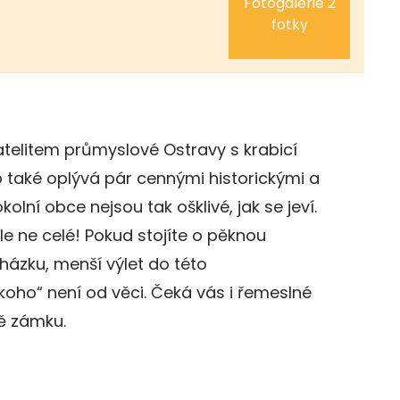
Fotogalerie 2
fotky
telitem průmyslové Ostravy s krabicí
 také oplývá pár cennými historickými a
olní obce nejsou tak ošklivé, jak se jeví.
le ne celé! Pokud stojíte o pěknou
házku, menší výlet do této
oho“ není od věci. Čeká vás i řemeslné
ně zámku.