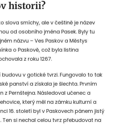
 historii?
to slova smíchy, ale v češtině je název
ou od osobního jména Pasek. Byly tu
jném názvu – Ves Paskov a Městys
nka o Paskově, což byla listina
chovala z roku 1267.
 budovu v gotické tvrzi. Fungovalo to tak
ké panství a získala je šlechta. Prvním
n z Pernštejna. Následoval učenec a
ehovice, který měl na zámku kulturní a
ci 16. století byl v Paskovech pánem jistý
. Ten si nechal celou tvrz přebudovat na