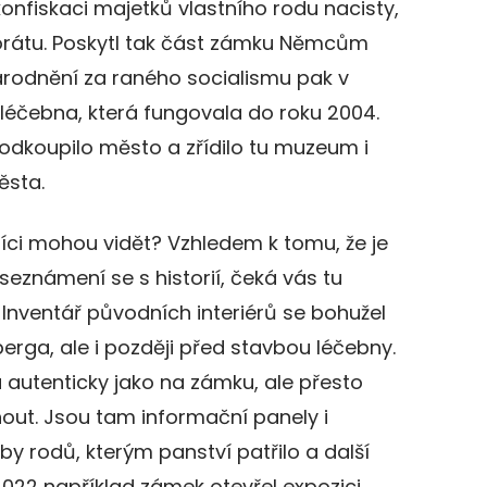
konfiskaci majetků vlastního rodu nacisty,
orátu. Poskytl tak část zámku Němcům
národnění za raného socialismu pak v
léčebna, která fungovala do roku 2004.
 odkoupilo město a zřídilo tu muzeum i
ěsta.
ci mohou vidět? Vzhledem k tomu, že je
eznámení se s historií, čeká vás tu
 Inventář původních interiérů se bohužel
lberga, ale i později před stavbou léčebny.
autenticky jako na zámku, ale přesto
ut. Jsou tam informační panely i
by rodů, kterým panství patřilo a další
022 například zámek otevřel expozici