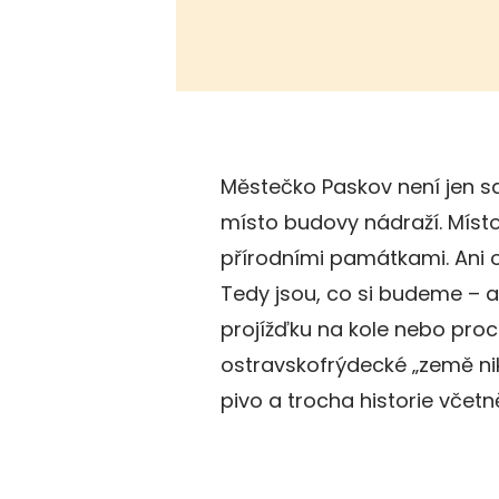
Městečko Paskov není jen sa
místo budovy nádraží. Místo
přírodními památkami. Ani ok
Tedy jsou, co si budeme – a
projížďku na kole nebo proc
ostravskofrýdecké „země nik
pivo a trocha historie včet