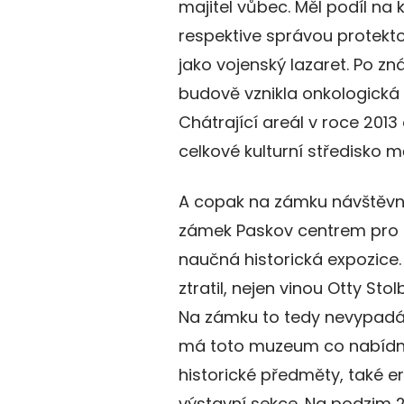
majitel vůbec. Měl podíl na 
respektive správou protekt
jako vojenský lazaret. Po z
budově vznikla onkologická 
Chátrající areál v roce 2013
celkové kulturní středisko m
A copak na zámku návštěvní
zámek Paskov centrem pro s
naučná historická expozice.
ztratil, nejen vinou Otty Sto
Na zámku to tedy nevypadá 
má toto muzeum co nabídno
historické předměty, také er
výstavní sekce. Na podzim 2