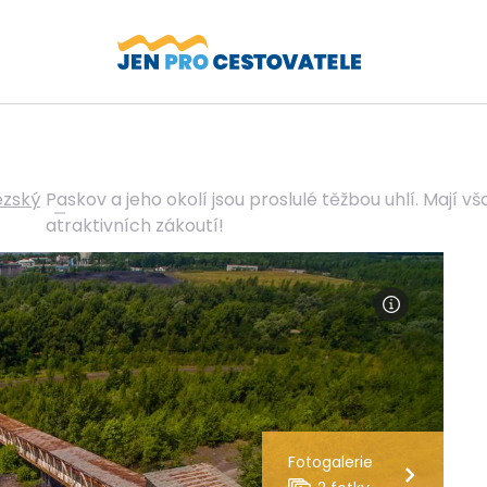
ezský
Paskov a jeho okolí jsou proslulé těžbou uhlí. Mají 
atraktivních zákoutí!
Fotogalerie