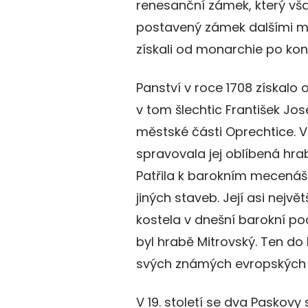
renesanční zámek, který však
postavený zámek dalšími maji
získali od monarchie po kon
Panství v roce 1708 získalo
v tom šlechtic František Jo
městské části Oprechtice. V
spravovala jej oblíbená hra
Patřila k barokním mecenášů
jiných staveb. Její asi nejv
kostela v dnešní barokní p
byl hrabě Mitrovský. Ten d
svých známých evropských ce
V 19. století se dva Paskovy 