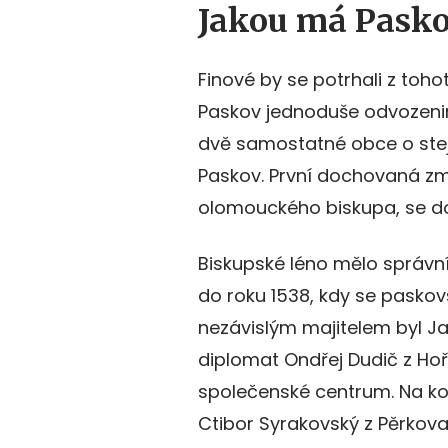
Jakou má Paskov
Finové by se potrhali z toho
Paskov jednoduše odvozenin
dvě samostatné obce o ste
Paskov. První dochovaná zmí
olomouckého biskupa, se do
Biskupské léno mělo správní
do roku 1538, kdy se paskovs
nezávislým majitelem byl Ja
diplomat Ondřej Dudič z Hoř
společenské centrum. Na kon
Ctibor Syrakovský z Pěrkova