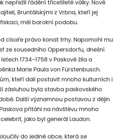
 nepřežil řádění třicetileté války. Nově
teli, Bruntálskými z Vrbna, kteří jej
fiskaci, měl barokní podobu.
 od císaře právo konat trhy. Napomohl mu
sef ze sousedního Oppersdorfu, dnešní
 letech 1734–1758 v Paskově žila a
běnka Marie Paula von Fürstenbusch.
m, kteří dali postavit mnoho kulturních i
ětší zásluhou byla stavba paskovského
odobě. Další významnou postavou z dějin
o Paskova přitáhl na návštěvu mnoho
lebrit, jako byl generál Laudon.
sloučily do jediné obce, která se