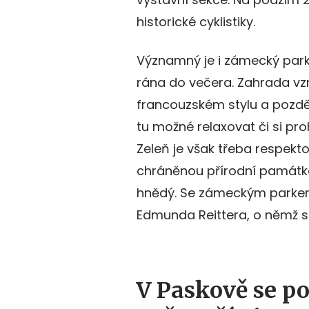
historické cyklistiky.
Významný je i zámecký park,
rána do večera. Zahrada vznik
francouzském stylu a později
tu možné relaxovat či si pr
Zeleň je však třeba respekt
chráněnou přírodní památkou
hnědý. Se zámeckým parkem
Edmunda Reittera, o němž se
V Paskově se po