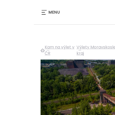
MENU
Kam na výlet v
Výlety Moravskosl
ČR
kraj