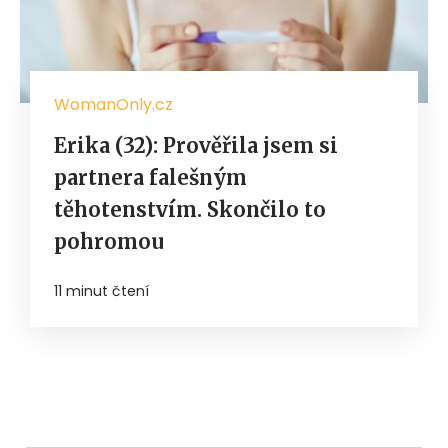
WomanOnly.cz
Erika (32): Prověřila jsem si
partnera falešným
těhotenstvím. Skončilo to
pohromou
11 minut čtení