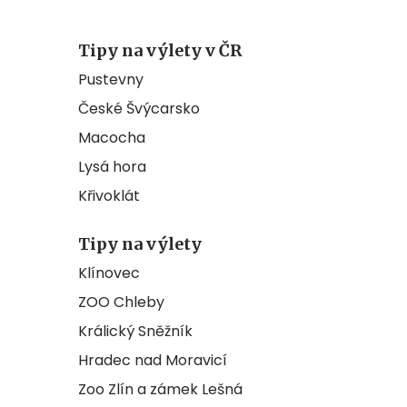
Tipy na výlety v ČR
Pustevny
České Švýcarsko
Macocha
Lysá hora
Křivoklát
Tipy na výlety
Klínovec
ZOO Chleby
Králický Sněžník
Hradec nad Moravicí
Zoo Zlín a zámek Lešná