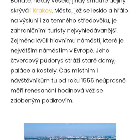
Bohaté, někdy veselé, jindy smutné dějiny
skrývá i
Krakov
. Město, jež se lesklo a hřálo
na výsluní i za temného středověku, je
zahraničními turisty nejvyhledávanější.
Zejména kvůli hlavnímu náměstí, které je
největším náměstím v Evropě. Jeho
čtvercový půdorys stráží staré domy,
paláce a kostely. Čas místním i
návštěvníkům tu od roku 1555 neúprosně
měří renesanční hodinová věž se
zdobeným podkrovím.