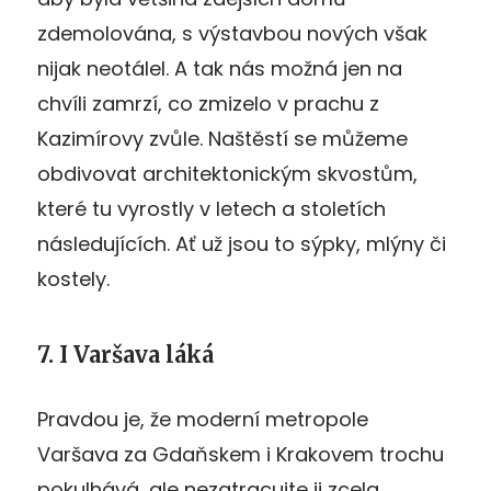
zdemolována, s výstavbou nových však
nijak neotálel. A tak nás možná jen na
chvíli zamrzí, co zmizelo v prachu z
Kazimírovy zvůle. Naštěstí se můžeme
obdivovat architektonickým skvostům,
které tu vyrostly v letech a stoletích
následujících. Ať už jsou to sýpky, mlýny či
kostely.
7. I Varšava láká
Pravdou je, že moderní metropole
Varšava za Gdaňskem i Krakovem trochu
pokulhává, ale nezatracujte ji zcela.