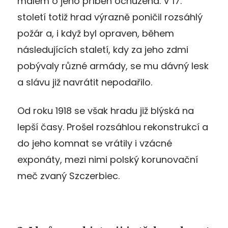
málem o jeho příběh ochuzena. V 17.
století totiž hrad výrazně poničil rozsáhlý
požár a, i když byl opraven, během
následujících staletí, kdy za jeho zdmi
pobývaly různé armády, se mu dávný lesk
a slávu již navrátit nepodařilo.
Od roku 1918 se však hradu již blýská na
lepší časy. Prošel rozsáhlou rekonstrukcí a
do jeho komnat se vrátily i vzácné
exponáty, mezi nimi polský korunovační
meč zvaný Szczerbiec.