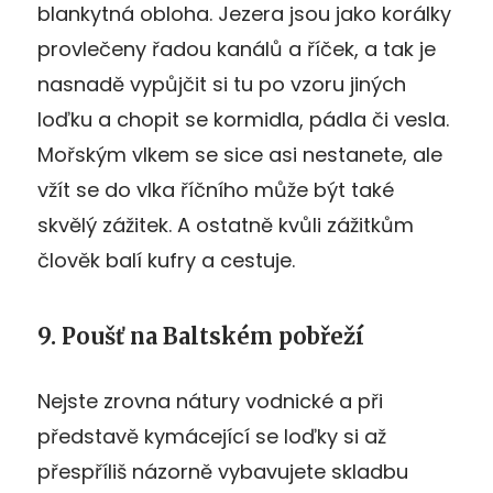
blankytná obloha. Jezera jsou jako korálky
provlečeny řadou kanálů a říček, a tak je
nasnadě vypůjčit si tu po vzoru jiných
loďku a chopit se kormidla, pádla či vesla.
Mořským vlkem se sice asi nestanete, ale
vžít se do vlka říčního může být také
skvělý zážitek. A ostatně kvůli zážitkům
člověk balí kufry a cestuje.
9. Poušť na Baltském pobřeží
Nejste zrovna nátury vodnické a při
představě kymácející se loďky si až
přespříliš názorně vybavujete skladbu