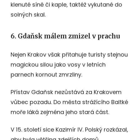
klenuté síně či kaple, taktéž vykutané do
solných skal.
6. Gdaňsk málem zmizel v prachu
Nejen Krakov však přitahuje turisty stejnou
magickou silou jako vosy v letních
parnech kornout zmrzliny.
Přístav Gdaňsk nezůstává za Krakovem
vůbec pozadu. Do města strážícího Baltké
moře láká zejména jeho stará část.
V 15. století sice Kazimír IV. Polský rozkázal,
aby byla většina zdejších domů