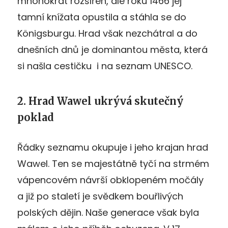
mnohokrát rozšířen, ale roku 1466 jej
tamní knížata opustila a stáhla se do
Königsburgu. Hrad však nezchátral a do
dnešních dnů je dominantou města, která
si našla cestičku i na seznam UNESCO.
2. Hrad Wawel ukrývá skutečný
poklad
Řádky seznamu okupuje i jeho krajan hrad
Wawel. Ten se majestátně tyčí na strmém
vápencovém návrší obklopeném močály
a již po staletí je svědkem bouřlivých
polských dějin. Naše generace však byla