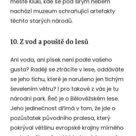
městě Kluki, kde se pod širým nebem
nachází muzeum schraňující artefakty
těchto starých národů.
10. Z vod a pouště do lesů
Ani voda, ani písek není podle vašeho
gusta? Raději se ztrácíte v lese, oddáváte
se jeho tichu, které je narušeno jen tichým
ševelením větru? I pro takové z vás je tu
národní park. Řeč je o Bělověžském lese.
Jeho jedinečnost dřímá v tom, že jde o
pozůstatek původního pralesa, který
pokrýval většinu evropské krajiny mírného