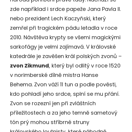
zde například i srdce papeže Jana Pavla II.
nebo prezident Lech Kaczyňski, který
zemřel při tragickém pádu letadla v roce
2010. Návštěva krypty se všemi magickými
sarkofágy je velmi zajímavá. V královské
katedrále je zavěšen král polských zvonů –
zvon Zikmund
, který byl odlitý v roce 1520
v norimberské dílně mistra Hanse
Behema. Zvon váží 11 tun a podle pověsti,
kdo pohladí jeho srdce, splní se mu přání.
Zvon se rozezní jen při zvláštních
příležitostech a za jeho temně sametový
tón prý mohou stříbrné struny
královského loutnisty, které náhodně