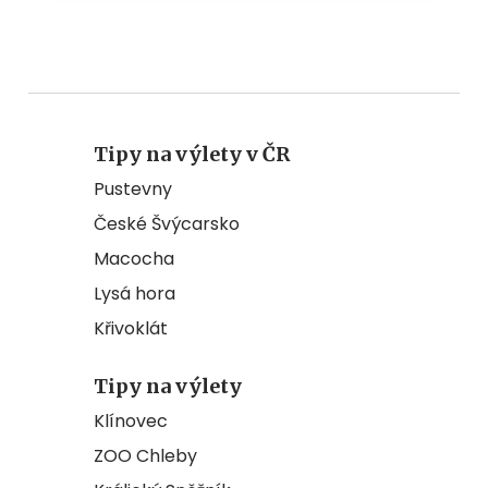
Tipy na výlety v ČR
Pustevny
České Švýcarsko
Macocha
Lysá hora
Křivoklát
Tipy na výlety
Klínovec
ZOO Chleby