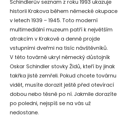
Schindlerův seznam z roku 1993 ukazuje
historii Krakova během německé okupace
v letech 1939 – 1945. Toto moderní
multimediální muzeum patří k největším
atrakcím v Krakově a denně projde
vstupními dveřmi na tisíc návštěvníků.
V této továrně ukryl německý důstojník
Oskar Schindler stovky Židů, kteří by jinak
takřka jistě zemřeli. Pokud chcete továrnu
vidět, musíte dorazit ještě před otevírací
dobou nebo těsně po ní. Jakmile dorazíte
po poledni, nejspíš se na vás už
nedostane.