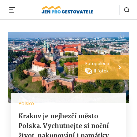
MENU
Fotogalerie
11 fotek
Polsko
Krakov je nejhezčí město
Polska. Vychutnejte si noční
život, nakupování i památky