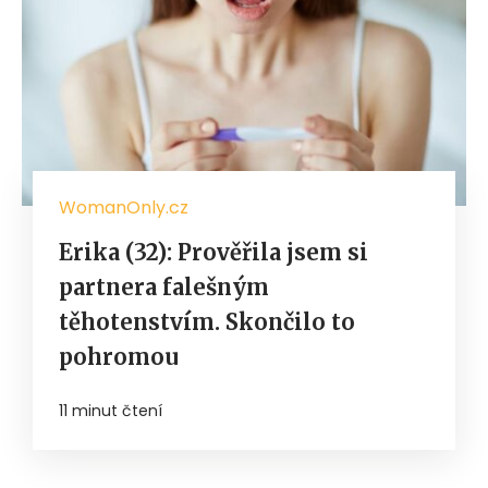
WomanOnly.cz
Erika (32): Prověřila jsem si
partnera falešným
těhotenstvím. Skončilo to
pohromou
11 minut čtení