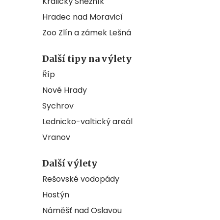
Králický Sněžník
Hradec nad Moravicí
Zoo Zlín a zámek Lešná
Další tipy na výlety
Říp
Nové Hrady
Sychrov
Lednicko-valtický areál
Vranov
Další výlety
Rešovské vodopády
Hostýn
Náměšť nad Oslavou