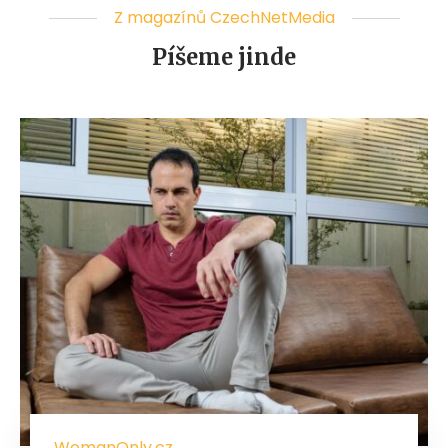
Z magazínů CzechNetMedia
Píšeme jinde
WomanOnly.cz