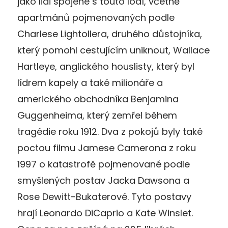
jako lidi spojené s touto lodí, včetně
apartmánů pojmenovaných podle
Charlese Lightollera, druhého důstojníka,
který pomohl cestujícím uniknout, Wallace
Hartleye, anglického houslisty, který byl
lídrem kapely a také milionáře a
amerického obchodníka Benjamina
Guggenheima, který zemřel během
tragédie roku 1912. Dva z pokojů byly také
poctou filmu Jamese Camerona z roku
1997 o katastrofě pojmenované podle
smyšlených postav Jacka Dawsona a
Rose Dewitt-Bukaterové. Tyto postavy
hrají Leonardo DiCaprio a Kate Winslet.