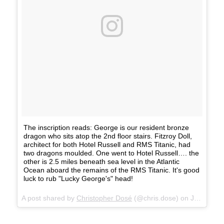
The inscription reads: George is our resident bronze
dragon who sits atop the 2nd floor stairs. Fitzroy Doll,
architect for both Hotel Russell and RMS Titanic, had
two dragons moulded. One went to Hotel Russell…. the
other is 2.5 miles beneath sea level in the Atlantic
Ocean aboard the remains of the RMS Titanic. It's good
luck to rub "Lucky George's" head!
A post shared by
Christopher Dosé
(@chris.dose) on
Jun 28, 2016 at 3:38am PDT