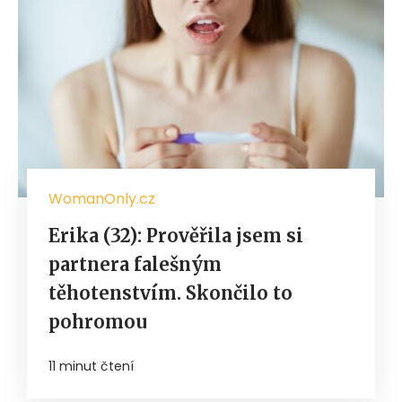
WomanOnly.cz
Erika (32): Prověřila jsem si
partnera falešným
těhotenstvím. Skončilo to
pohromou
11 minut čtení