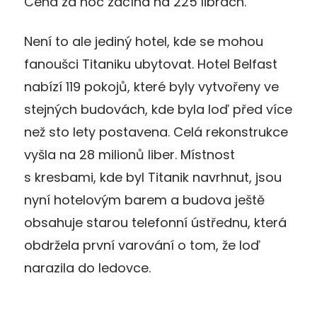
Cena za noc začíná na 225 librách.
Není to ale jediný hotel, kde se mohou
fanoušci Titaniku ubytovat. Hotel Belfast
nabízí 119 pokojů, které byly vytvořeny ve
stejných budovách, kde byla loď před více
než sto lety postavena. Celá rekonstrukce
vyšla na 28 milionů liber. Místnost
s kresbami, kde byl Titanik navrhnut, jsou
nyní hotelovým barem a budova ještě
obsahuje starou telefonní ústřednu, která
obdržela první varování o tom, že loď
narazila do ledovce.