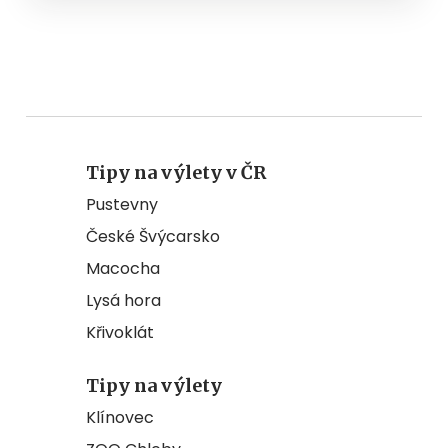
Tipy na výlety v ČR
Pustevny
České Švýcarsko
Macocha
Lysá hora
Křivoklát
Tipy na výlety
Klínovec