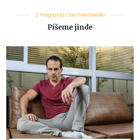
Z magazínů CzechNetMedia
Píšeme jinde