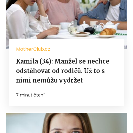
MotherClub.cz
Kamila (34): Manžel se nechce
odstěhovat od rodičů. Už to s
nimi nemůžu vydržet
7 minut čtení