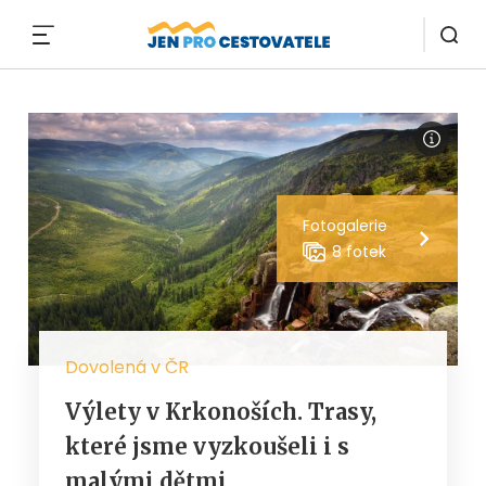
MENU
Fotogalerie
8 fotek
Dovolená v ČR
Výlety v Krkonoších. Trasy,
které jsme vyzkoušeli i s
malými dětmi