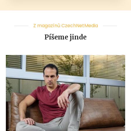
Z magazínů CzechNetMedia
Píšeme jinde