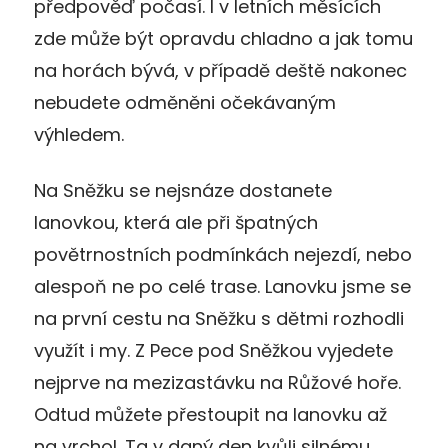
předpověď počasí. I v letních měsících
zde může být opravdu chladno a jak tomu
na horách bývá, v případě deště nakonec
nebudete odměněni očekávaným
výhledem.
Na Sněžku se nejsnáze dostanete
lanovkou, která ale při špatných
povětrnostních podmínkách nejezdí, nebo
alespoň ne po celé trase. Lanovku jsme se
na první cestu na Sněžku s dětmi rozhodli
využít i my. Z Pece pod Sněžkou vyjedete
nejprve na mezizastávku na Růžové hoře.
Odtud můžete přestoupit na lanovku až
na vrchol. Ta v daný den kvůli silnému