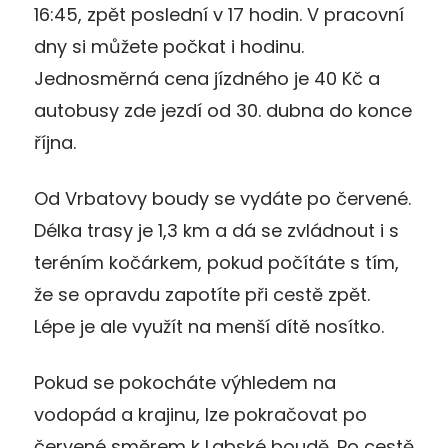
16:45, zpět poslední v 17 hodin. V pracovní
dny si můžete počkat i hodinu.
Jednosměrná cena jízdného je 40 Kč a
autobusy zde jezdí od 30. dubna do konce
října.
Od Vrbatovy boudy se vydáte po červené.
Délka trasy je 1,3 km a dá se zvládnout i s
teréním kočárkem, pokud počítáte s tím,
že se opravdu zapotíte při cestě zpět.
Lépe je ale využít na menší dítě nosítko.
Pokud se pokocháte výhledem na
vodopád a krajinu, lze pokračovat po
červené směrem k Labské boudě. Po cestě