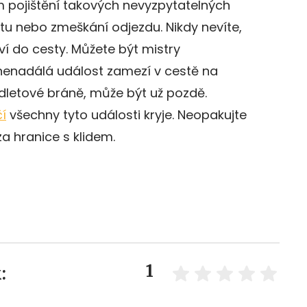
m pojištění takových nevyzpytatelných
etu nebo zmeškání odjezdu. Nikdy nevíte,
í do cesty. Můžete být mistry
 nenadálá událost zamezí v cestě na
odletové bráně, může být už pozdě.
čí
všechny tyto události kryje. Neopakujte
a hranice s klidem.
1
: