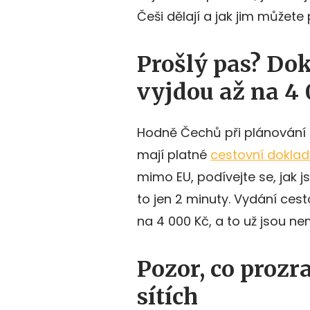
Češi dělají a jak jim můžete
Prošlý pas? Do
vyjdou až na 4
Hodně Čechů při plánování 
mají platné
cestovní doklad
mimo EU, podívejte se, jak 
to jen 2 minuty. Vydání ces
na 4 000 Kč, a to už jsou ne
Pozor, co prozr
sítích