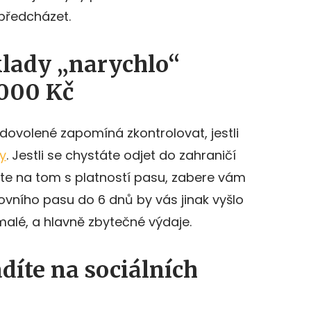
 předcházet.
klady „narychlo“
 000 Kč
dovolené zapomíná zkontrolovat, jestli
y
. Jestli se chystáte odjet do zahraničí
jste na tom s platností pasu, zabere vám
tovního pasu do 6 dnů by vás jinak vyšlo
malé, a hlavně zbytečné výdaje.
adíte na sociálních