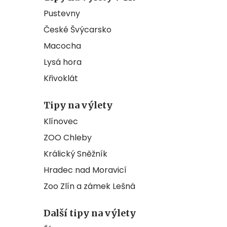
Pustevny
České Švýcarsko
Macocha
Lysá hora
Křivoklát
Tipy na výlety
Klínovec
ZOO Chleby
Králický Sněžník
Hradec nad Moravicí
Zoo Zlín a zámek Lešná
Další tipy na výlety