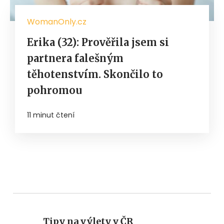
WomanOnly.cz
Erika (32): Prověřila jsem si
partnera falešným
těhotenstvím. Skončilo to
pohromou
11 minut čtení
Tipy na výlety v ČR