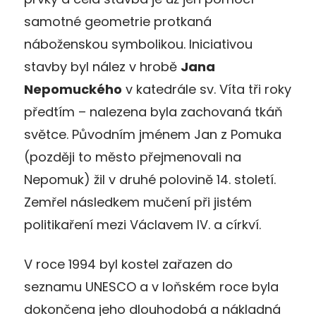
samotné geometrie protkaná
náboženskou symbolikou. Iniciativou
stavby byl nález v hrobě
Jana
Nepomuckého
v katedrále sv. Víta tři roky
předtím – nalezena byla zachovaná tkáň
světce. Původním jménem Jan z Pomuka
(později to město přejmenovali na
Nepomuk) žil v druhé polovině 14. století.
Zemřel následkem mučení při jistém
politikaření mezi Václavem IV. a církví.
V roce 1994 byl kostel zařazen do
seznamu UNESCO a v loňském roce byla
dokončena jeho dlouhodobá a nákladná