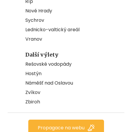
Říp
Nové Hrady
Sychrov
Lednicko-valtický areál
Vranov
Další výlety
Rešovské vodopády
Hostýn
Náměšť nad Oslavou
Zvíkov
Zbiroh
Propagace na webu