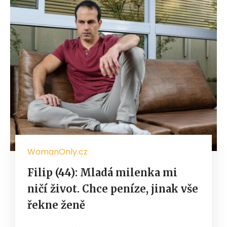
WomanOnly.cz
Filip (44): Mladá milenka mi
ničí život. Chce peníze, jinak vše
řekne ženě