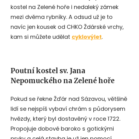
kostel na Zelené hoře i nedaleký zámek
mezi dvěma rybníky. A odsud už je to
navíc jen kousek od CHKO Ždárské vrchy,
kam si můžete udělat
cyklovýlet
.
Poutní kostel sv. Jana
Nepomuckého na Zelené hoře
Pokud se řekne Žďár nad Sázavou, většině
lidí se nejspíš vybaví chrám s půdorysem
hvězdy, který byl dostavěný v roce 1722.
Propojuje dobové baroko s gotickými
prvky a celá stavba je už jen pomocí