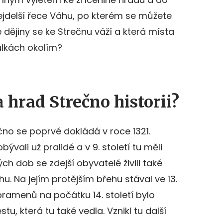
nejdelší řece Váhu, po kterém se můžete
é dějiny se ke Strečnu váží a která místa
lkách okolím?
 hrad Strečno historii?
no se poprvé dokládá v roce 1321.
ývali už pralidé a v 9. století tu měli
ch dob se zdejší obyvatelé živili také
. Na jejím protějším břehu stával ve 13.
pramenů na počátku 14. století bylo
u, která tu také vedla. Vznikl tu další