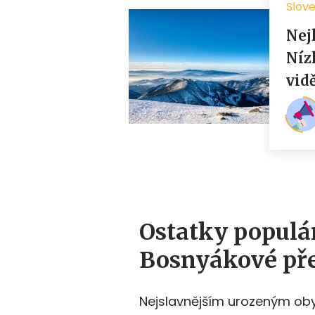
Ostatky populá
Bosnyákové přež
Nejslavnějším urozeným oby