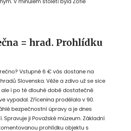
m. V minulém století byla Žofie
čna = hrad. Prohlídku
trečno? Vstupné 6 € vás dostane na
hradů Slovenska. Věže a zdivo už se sice
, ale i po té dlouhé době dostatečně
íve vypadal. Zřícenina prodělala v 90.
sáhlé bezpečnostní úpravy a je dnes
cí. Spravuje ji Považské múzeum. Základní
komentovanou prohlídku objektu s