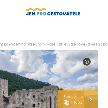
nsko
Zřícenina Strečno v Malé Fatře: Středověká vesnička
Fotogalerie
4 fotky