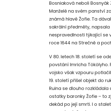
Bosniaková neboli Bosnyák Z
Manželé na svém panství zal
známá hlavě Žofie. Ta dáv
sakrální předměty, napsala
nespravedlnosti týkající se
roce 1644 na Strečně a poch
V 80. letech 18. století se 
povstání Imricha Tökölyho. 
vojsko však vzpouru potlači
19. století přišel objekt do
Ruina se dlouho rozkládala a
ostatky baronky Žofie – to zj
dekád po její smrti. I o stale