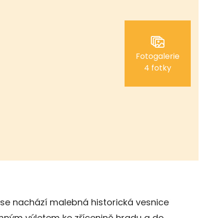
Fotogalerie
4 fotky
 se nachází malebná historická vesnice
emným výletem ke zřícenině hradu a do