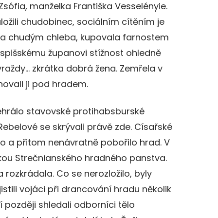
sófia, manželka Františka Vesselényie.
ožili chudobinec, sociálním cítěním je
ala chudým chleba, kupovala farnostem
 spišskému županovi stížnost ohledně
 vraždy… zkrátka dobrá žena. Zemřela v
ovali ji pod hradem.
odehrálo stavovské protihabsburské
Rebelové se skrývali právě zde. Císařské
lo a přitom nenávratně pobořilo hrad. V
 rukou Strečnianského hradného panstva.
 rozkrádala. Co se nerozložilo, byly
istili vojáci při drancování hradu několik
tí později shledali odborníci tělo