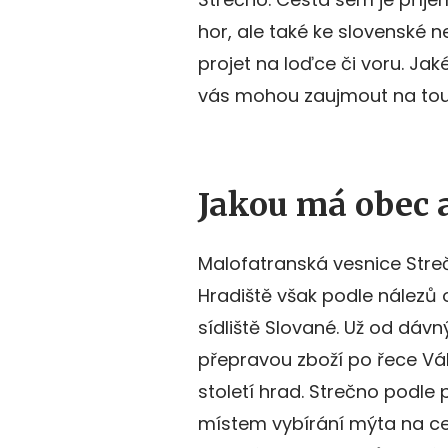
hor, ale také ke slovenské 
projet na loďce či voru. Jak
vás mohou zaujmout na tou
Jakou má obec a
Malofatranská vesnice Streč
Hradiště však podle nálezů ob
sídliště Slované. Už od dávný
přepravou zboží po řece Váhu
století hrad. Strečno podle 
místem vybírání mýta na cest