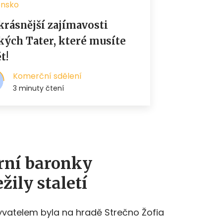
rní baronky
ily staletí
vatelem byla na hradě Strečno Žofia