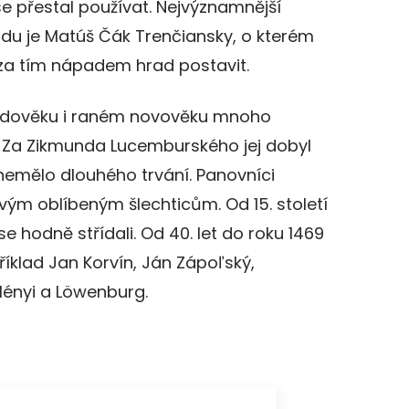
se přestal používat. Nejvýznamnější
radu je Matúš Čák Trenčiansky, o kterém
 za tím nápadem hrad postavit.
ředověku i raném novověku mnoho
. Za Zikmunda Lucemburského jej dobyl
o nemělo dlouhého trvání. Panovníci
vým oblíbeným šlechticům. Od 15. století
se hodně střídali. Od 40. let do roku 1469
říklad Jan Korvín, Ján Zápoľský,
lényi a Löwenburg.