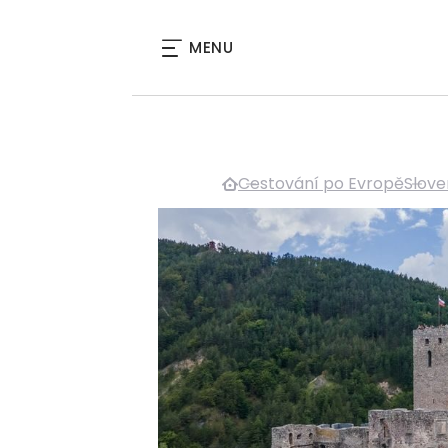
MENU
Cestování po Evropě
Slove