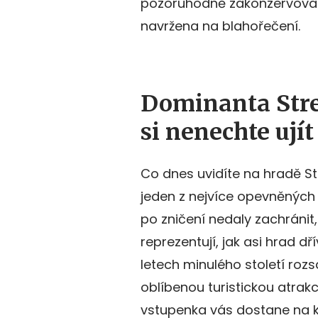
pozoruhodně zakonzervovaný
navržena na blahořečení.
Dominanta Stre
si nenechte ujít
Co dnes uvidíte na hradě S
jeden z nejvíce opevněných 
po zničení nedaly zachránit
reprezentují, jak asi hrad dř
letech minulého století roz
oblíbenou turistickou atrak
vstupenka vás dostane na 