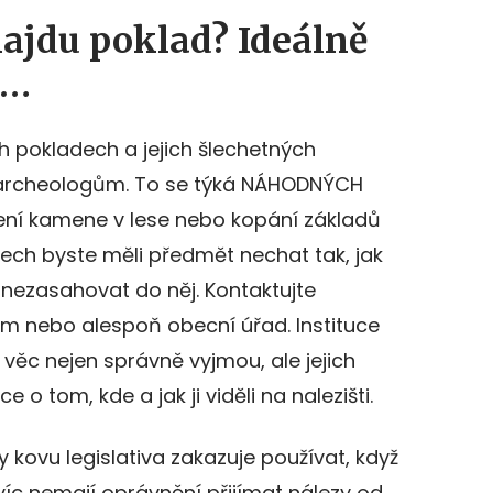
najdu poklad? Ideálně
c…
ých pokladech a jejich šlechetných
ali archeologům. To se týká NÁHODNÝCH
cení kamene v lese nebo kopání základů
ech byste měli předmět nechat tak, jak
a nezasahovat do něj. Kontaktujte
m nebo alespoň obecní úřad. Instituce
í věc nejen správně vyjmou, ale jejich
o tom, kde a jak ji viděli na nalezišti.
y kovu legislativa zakazuje používat, když
íc nemají oprávnění přijímat nálezy od