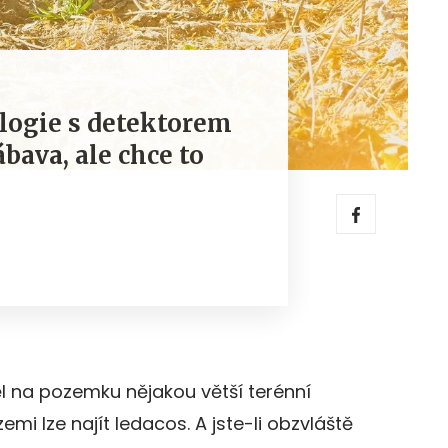
logie s detektorem
ábava, ale chce to
l na pozemku nějakou větší terénní
emi lze najít ledacos. A jste-li obzvláště