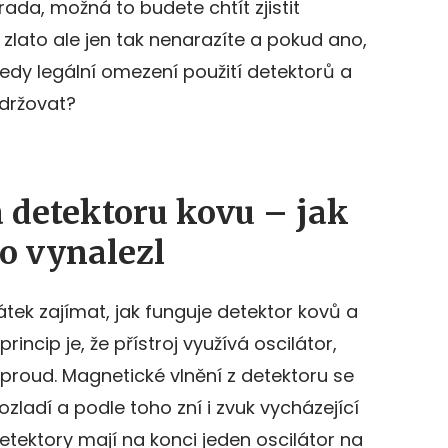
ada, možná to budete chtít zjistit
lato ale jen tak nenarazíte a pokud ano,
tedy legální omezení použití detektorů a
držovat?
 detektoru kovu – jak
o vynalezl
ek zajímat, jak funguje detektor kovů a
rincip je, že přístroj využívá oscilátor,
 proud. Magnetické vlnění z detektoru se
zladí a podle toho zní i zvuk vycházející
etektory mají na konci jeden oscilátor na