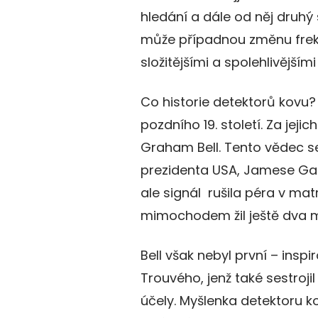
hledání a dále od něj druhý
může případnou změnu frekv
složitějšími a spolehlivější
Co historie detektorů kovu?
pozdního 19. století. Za jej
Graham Bell. Tento vědec se
prezidenta USA, Jamese Garf
ale signál rušila péra v matr
mimochodem žil ještě dva 
Bell však nebyl první – ins
Trouvého, jenž také sestroj
účely. Myšlenka detektoru ko