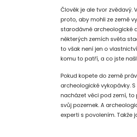
Člověk je ale tvor zvědavý. 
proto, aby mohli ze země vyh
starodávné archeologické ar
některých zemích světa sta
to však není jen o vlastnict
komu to patří, a co jste našl
Pokud kopete do země právě 
archeologické vykopávky. S
nacházet věci pod zemí, t
svůj pozemek. A archeolog
experti s povolením. Takže ja