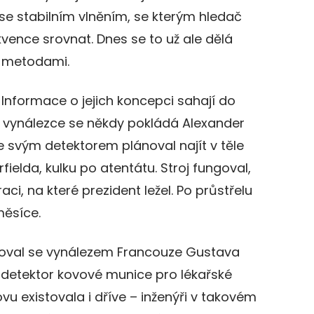
 se stabilním vlněním, se kterým hledač
ence srovnat. Dnes se to už ale dělá
mi metodami.
 Informace o jejich koncepci sahají do
ich vynálezce se někdy pokládá Alexander
 svým detektorem plánoval najít v těle
ielda, kulku po atentátu. Stroj fungoval,
aci, na které prezident ležel. Po průstřelu
měsíce.
piroval se vynálezem Francouze Gustava
il detektor kovové munice pro lékařské
vu existovala i dříve – inženýři v takovém