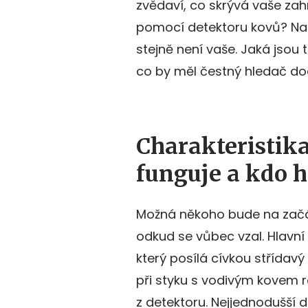
zvědaví, co skrývá vaše zahr
pomocí detektoru kovů? Na z
stejně není vaše. Jaká jsou 
co by měl čestný hledač do
Charakteristika
funguje a kdo h
Možná někoho bude na začát
odkud se vůbec vzal. Hlavní p
který posílá cívkou střídavý
při styku s vodivým kovem ro
z detektoru. Nejjednodušší d