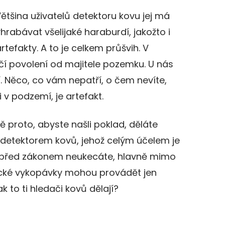
Většina uživatelů detektoru kovu jej má
rabávat všelijaké haraburdí, jakožto i
tefakty. A to je celkem průšvih. V
čí povolení od majitele pozemku. U nás
ví. Něco, co vám nepatří, o čem nevíte,
i v podzemí, je artefakt.
proto, abyste našli poklad, děláte
 detektorem kovů, jehož celým účelem je
o před zákonem neukecáte, hlavně mimo
ické vykopávky mohou provádět jen
k to ti hledači kovů dělají?