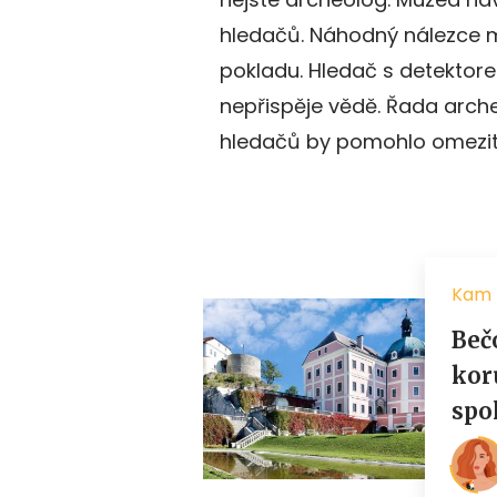
hledačů. Náhodný nálezce 
pokladu. Hledač s detektore
nepřispěje vědě. Řada arche
hledačů by pomohlo omezit č