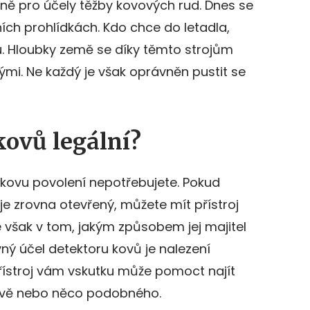
avně pro účely těžby kovových rud. Dnes se
ích prohlídkách. Kdo chce do letadla,
u. Hloubky země se díky těmto strojům
ými. Ne každý je však oprávněn pustit se
kovů legální?
 kovu povolení nepotřebujete. Pokud
e zrovna otevřený, můžete mít přístroj
 však v tom, jakým způsobem jej majitel
ný účel detektoru kovů je nalezení
Přístroj vám vskutku může pomoct najít
rávě nebo něco podobného.