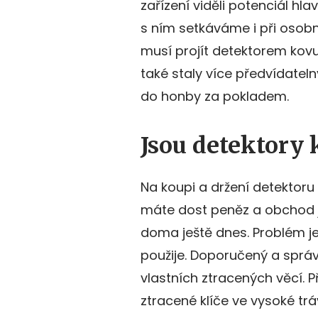
zařízení viděli potenciál hl
s ním setkáváme i při osobn
musí projít detektorem kov
také staly více předvídateln
do honby za pokladem.
Jsou detektory 
Na koupi a držení detektoru
máte dost peněz a obchod j
doma ještě dnes. Problém je
použije. Doporučený a správ
vlastních ztracených věcí. 
ztracené klíče ve vysoké t