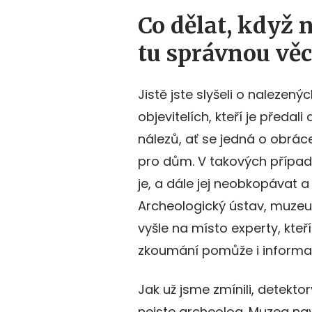
Co dělat, když 
tu správnou vě
Jistě jste slyšeli o nalezen
objevitelích, kteří je před
nálezů, ať se jedná o obrá
pro dům. V takových případ
je, a dále jej neobkopávat 
Archeologický ústav, muzeu
vyšle na místo experty, kteř
zkoumání pomůže i informace 
Jak už jsme zmínili, detektor
nejste archeolog. Muzea nav