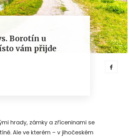
s. Borotín u
ísto vám přijde
mi hrady, zámky a zříceninami se
tíně. Ale ve kterém – v jihočeském