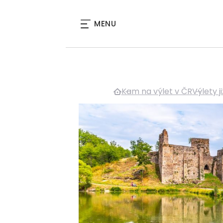
MENU
Kam na výlet v ČR
Výlety j