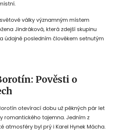
místní.
é světové války významným místem
ožena Jindráková, která zdejší skupinu
la údajně posledním člověkem setnutým
rotín: Pověsti o
ech
Borotín otevírací dobu už pěkných pár let
ky romantického tajemna. Jedním z
é atmosféry byl prý i Karel Hynek Mácha.