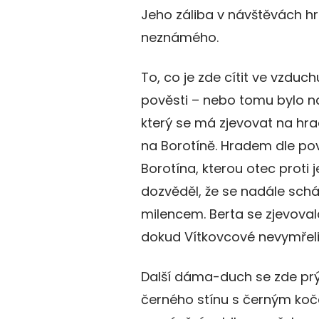
Jeho záliba v návštěvách hr
neznámého.
To, co je zde cítit ve vzduch
pověsti – nebo tomu bylo 
který se má zjevovat na hrade
na Borotíně. Hradem dle pov
Borotína, kterou otec proti je
dozvěděl, že se nadále sc
milencem. Berta se zjevova
dokud Vítkovcové nevymřeli
Další dáma-duch se zde pr
černého stínu s černým ko