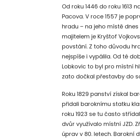
Od roku 1446 do roku 1613 na
Pacova. V roce 1557 je pop
hradu – na jeho místě dnes 
majitelem je Kryštof Vojkovs
povstání. Z toho důvodu hra
nejspíše i vypálila. Od té d
Lobkovic to byl pro místní h
zato dočkal přestavby do 
Roku 1829 panství získal ba
přidali baroknímu statku kla
roku 1923 se tu často střída
dvůr využívalo místní JZD. 
úprav v 80. letech. Barokní