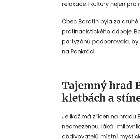
relaxace i kultury nejen pro 
Obec Borotín byla za druh
protinacistického odboje. B
partyzánů podporovala, by
na Pankráci.
Tajemný hrad Bo
kletbách a stín
Jelikož má zřícenina hradu 
neomezenou, láká i milovní
obdivovatelů místní mystick