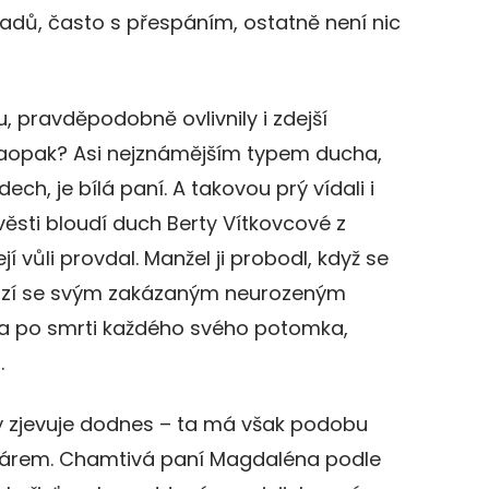
adů, často s přespáním, ostatně není nic
u, pravděpodobně ovlivnily i zdejší
naopak? Asi nejznámějším typem ducha,
ch, je bílá paní. A takovou prý vídali i
ěsti bloudí duch Berty Vítkovcové z
jí vůli provdal. Manžel ji probodl, když se
hází se svým zakázaným neurozeným
la po smrti každého svého potomka,
.
ý zjevuje dodnes – ta má však podobu
čárem. Chamtivá paní Magdaléna podle