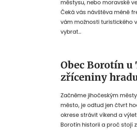
městysu, nebo moravské vesn
Čeká vás návštěva méně fre
vám možnosti turistického v
vybrat…
Obec Borotín u
zříceniny hrad
Začněme jihočeským městys
město, je odtud jen čtvrt ho
okrese strávit víkend a výle
Borotín historii a proč stojí 