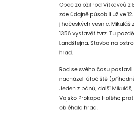
Obec založil rod Vítkovců z 
zde údajně působili už ve 12.
jihočeských vesnic. Mikuláš 
1356 vystavět tvrz. Tu pozdě
Landštejna. Stavba na ostro
hrad.
Rod se svého času postavil n
nacházeli útočiště (příhodn
Jeden z pánů, další Mikuláš,
Vojsko Prokopa Holého proto
obléhalo hrad.