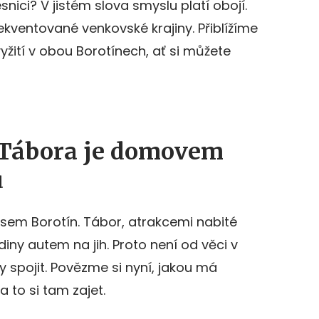
ici? V jistém slova smyslu platí obojí.
kventované venkovské krajiny. Přiblížíme
yžití v obou Borotínech, ať si můžete
 Tábora je domovem
u
em Borotín. Tábor, atrakcemi nabité
diny autem na jih. Proto není od věci v
ty spojit. Povězme si nyní, jakou má
za to si tam zajet.