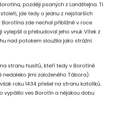
Borotína, později psaných z Landštejna. Ti
 století, jde tedy o jednu z nejstarších
z Borotína zde nechal přibližně v roce
ji vylepšil a přebudoval jeho vnuk Vítek z
hu nad potokem sloužila jako strážní
a stranu husitů, kteří tedy v Borotíně
ě nedaleko jimi založeného Tábora).
 však roku 1434 přešel na stranu katolíků.
 vypálilo ves Borotín a nějakou dobu