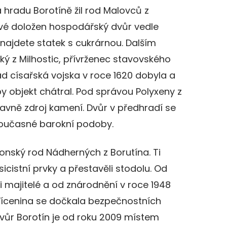
 hradu Borotíně žil rod Malovců z
rvé doložen hospodářský dvůr vedle
najdete statek s cukrárnou. Dalším
ký z Milhostic, přívrženec stavovského
d císařská vojska v roce 1620 dobyla a
oby objekt chátral. Pod správou Polyxeny z
lavně zdroj kamení. Dvůr v předhradí se
současné barokní podoby.
ronský rod Nádherných z Borutína. Ti
sicistní prvky a přestavěli stodolu. Od
li majitelé a od znárodnění v roce 1948
Zřícenina se dočkala bezpečnostních
 dvůr Borotín je od roku 2009 místem