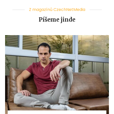
Z magazínů CzechNetMedia
Píšeme jinde