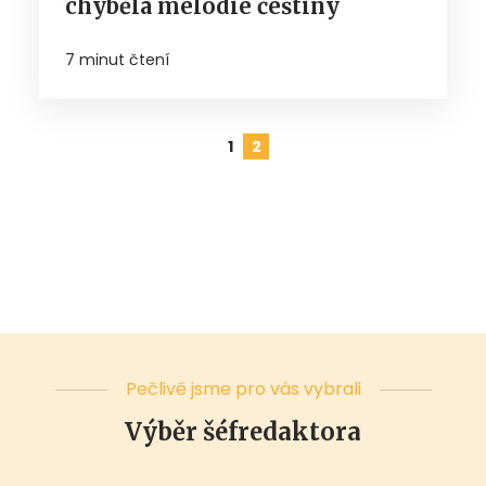
chyběla melodie češtiny
7 minut čtení
1
2
Pečlivě jsme pro vás vybrali
Výběr šéfredaktora