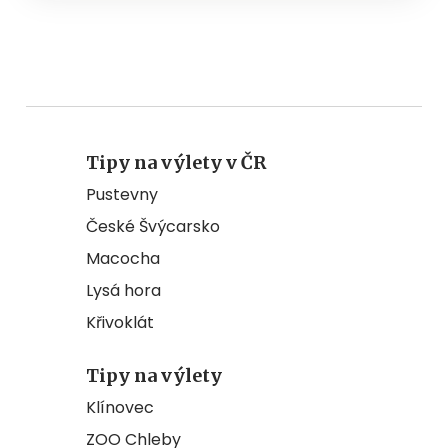
Tipy na výlety v ČR
Pustevny
České Švýcarsko
Macocha
Lysá hora
Křivoklát
Tipy na výlety
Klínovec
ZOO Chleby