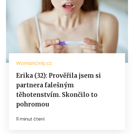
WomanOnly.cz
Erika (32): Prověřila jsem si
partnera falešným
těhotenstvím. Skončilo to
pohromou
11 minut čtení