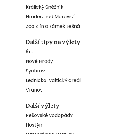
Králický Sněžník
Hradec nad Moravicí
Zoo Zlín a zámek Lešná
Další tipy na výlety
Říp
Nové Hrady
Sychrov
Lednicko-valtický areál
Vranov
Další výlety
Rešovské vodopády
Hostýn