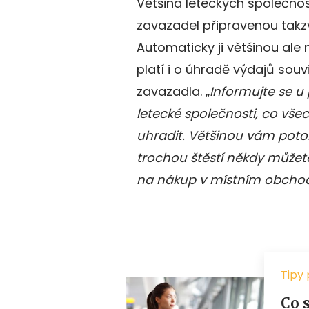
Většina leteckých společnost
zavazadel připravenou tak
Automaticky ji většinou ale 
platí i o úhradě výdajů sou
zavazadla. „
Informujte se u
letecké společnosti, co vš
uhradit. Většinou vám poto
trochou štěstí někdy můžet
na nákup v místním obcho