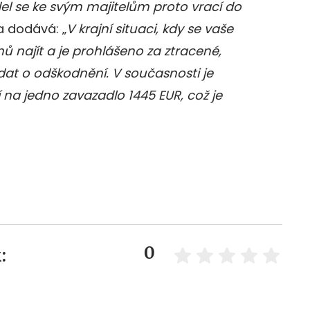
el se ke svým majitelům proto vrací do
 a dodává: „
V krajní situaci, kdy se vaše
ů najít a je prohlášeno za ztracené,
dat o odškodnění. V současnosti je
na jedno zavazadlo 1445 EUR, což je
0
: