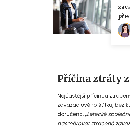
Příčina ztráty 
Nejčastější příčinou ztracen
zavazadlového štítku, bez k
doručeno. „
Letecké společn
nasměrovat ztracené zavaza