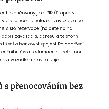
nt označovaný jako PIR (Property
yly vaše šance na nalezení zavazadla co
mít číslo rezervace (najdete ho na
, popis zavazadla, adresu a telefonní
stižení a bankovní spojení. Po obdržení
renčního čísla reklamace budete moci
ším zavazadlem zrovna děje.
ů s přenocováním bez