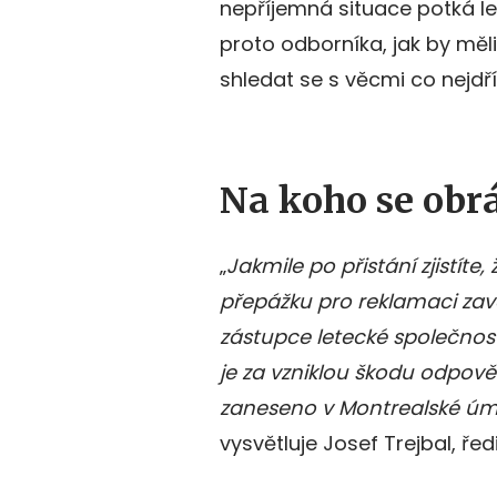
nepříjemná situace potká le
proto odborníka, jak by měli
shledat se s věcmi co nejdří
Na koho se obrá
„
Jakmile po přistání zjistíte
přepážku pro reklamaci zavaz
zástupce letecké společnosti
je za vzniklou škodu odpově
zaneseno v Montrealské úm
vysvětluje Josef Trejbal, řed