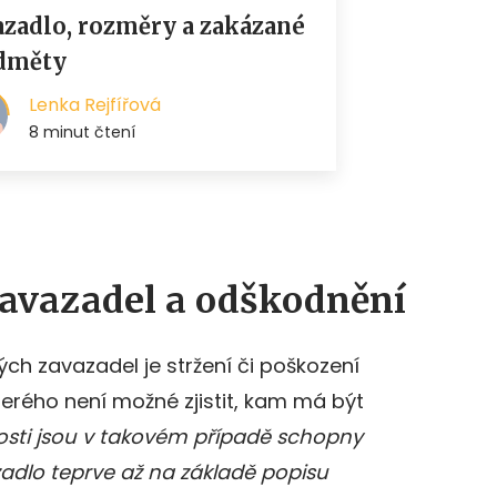
zavazadel a odškodnění
ých zavazadel je stržení či poškození
terého není možné zjistit, kam má být
osti jsou v takovém případě schopny
dlo teprve až na základě popisu