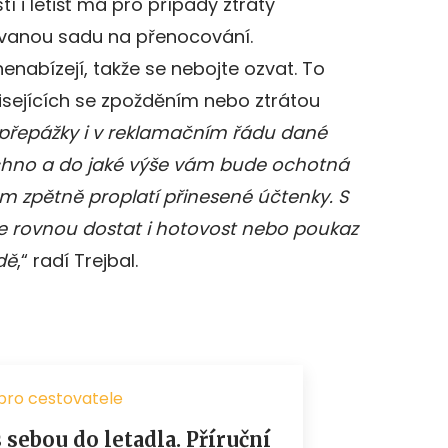
í i letišť má pro případy ztráty
zvanou sadu na přenocování.
nenabízejí, takže se nebojte ozvat. To
visejících se zpožděním nebo ztrátou
 přepážky i v reklamačním řádu dané
echno a do jaké výše vám bude ochotná
m zpětně proplatí přinesené účtenky. S
e rovnou dostat i hotovost nebo poukaz
dě
,“ radí Trejbal.