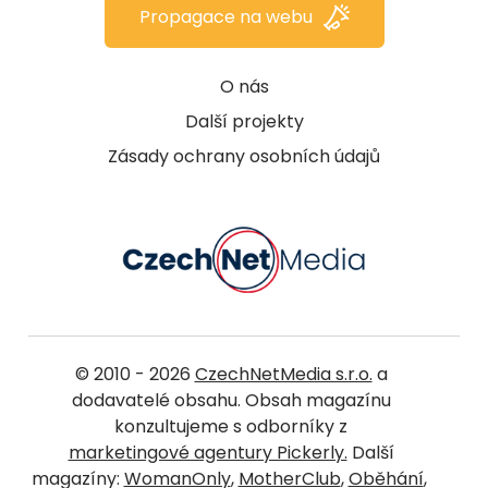
Propagace na webu
O nás
Další projekty
Zásady ochrany osobních údajů
© 2010 - 2026
CzechNetMedia s.r.o.
a
dodavatelé obsahu. Obsah magazínu
konzultujeme s odborníky z
marketingové agentury Pickerly.
Další
magazíny:
WomanOnly
,
MotherClub
,
Oběhání
,