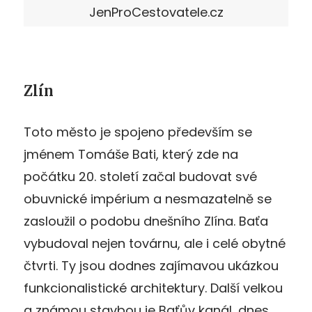
JenProCestovatele.cz
Zlín
Toto město je spojeno především se
jménem Tomáše Bati, který zde na
počátku 20. století začal budovat své
obuvnické impérium a nesmazatelně se
zasloužil o podobu dnešního Zlína. Baťa
vybudoval nejen továrnu, ale i celé obytné
čtvrti. Ty jsou dodnes zajímavou ukázkou
funkcionalistické architektury. Další velkou
a známou stavbou je Baťův kanál, dnes