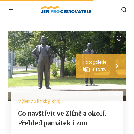
MENU
Fotogalerie
4 fotky
Výlety Zlínský kraj
Co navštívit ve Zlíně a okolí.
Přehled památek i zoo