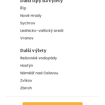
Další tipy na výlety
Říp
Nové Hrady
Sychrov
Lednicko-valtický areál
Vranov
Další výlety
Rešovské vodopády
Hostýn
Náměšť nad Oslavou
Zvíkov
Zbiroh