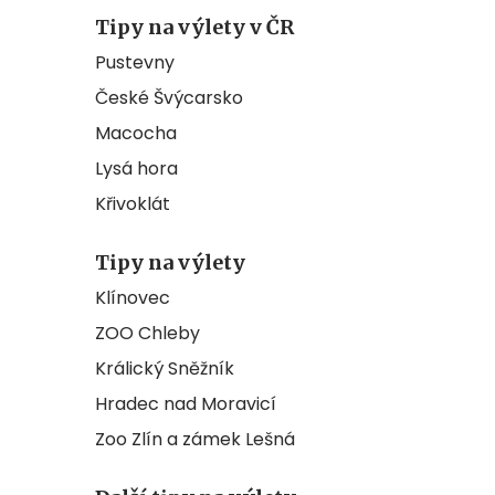
Tipy na výlety v ČR
Pustevny
České Švýcarsko
Macocha
Lysá hora
Křivoklát
Tipy na výlety
Klínovec
ZOO Chleby
Králický Sněžník
Hradec nad Moravicí
Zoo Zlín a zámek Lešná