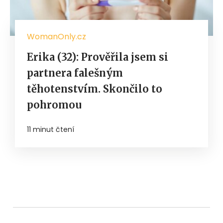
WomanOnly.cz
Erika (32): Prověřila jsem si
partnera falešným
těhotenstvím. Skončilo to
pohromou
11 minut čtení