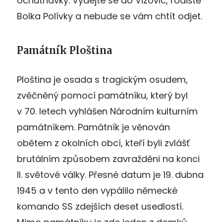
ochutnávky. Vydejte se do Vizovic, rodiště
Bolka Polívky a nebude se vám chtít odjet.
Památník Ploština
Ploština je osada s tragickým osudem,
zvěčněný pomocí památníku, který byl
v 70. letech vyhlášen Národním kulturním
památníkem. Památník je věnován
obětem z okolních obcí, kteří byli zvlášť
brutálním způsobem zavražděni na konci
II. světové války. Přesné datum je 19. dubna
1945 a v tento den vypálilo německé
komando SS zdejších deset usedlostí.