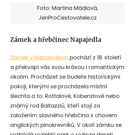
Foto: Martina Mádlová,
JenProCestovatele.cz
Zámek a hřebčinec Napajedla
Zámek v Napajedlech
pochází z 18. století
a překvapí vás svou krásou i romantickým
okolím. Procházet se budete historickými
pokoji, kterými se procházela místní
šlechta a to: Rottalové, Kobenzlové nebo
známý rod Baltazziů, kteří stojí za
založením slavného hřebčína s chovem
anglických plnokrevníků. V okolí zámku se
rozkládá rozlehlý park o rozloze deseti