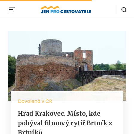
MENU
Dovolená v ČR
Hrad Krakovec. Místo, kde
pobýval filmový rytíř Brtník z
Brtníků