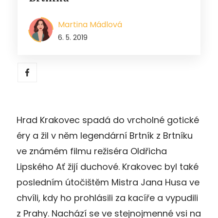
Martina Mádlová
6. 5. 2019
Hrad Krakovec spadá do vrcholné gotické
éry a žil v něm legendární Brtník z Brtníku
ve známém filmu režiséra Oldřicha
Lipského Ať žijí duchové. Krakovec byl také
posledním útočištěm Mistra Jana Husa ve
chvíli, kdy ho prohlásili za kacíře a vypudili
z Prahy. Nachází se ve stejnojmenné vsi na