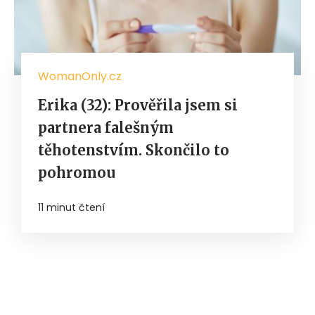
WomanOnly.cz
Erika (32): Prověřila jsem si
partnera falešným
těhotenstvím. Skončilo to
pohromou
11 minut čtení