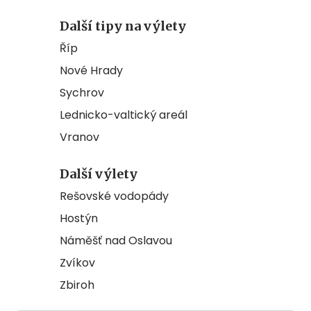
Další tipy na výlety
Říp
Nové Hrady
Sychrov
Lednicko-valtický areál
Vranov
Další výlety
Rešovské vodopády
Hostýn
Náměšť nad Oslavou
Zvíkov
Zbiroh