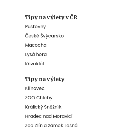
Tipy na výlety v ČR
Pustevny
České Švýcarsko
Macocha
Lysá hora
Křivoklát
Tipy na výlety
Klínovec
ZOO Chleby
Králický Sněžník
Hradec nad Moravicí
Zoo Zlín a zámek Lešná