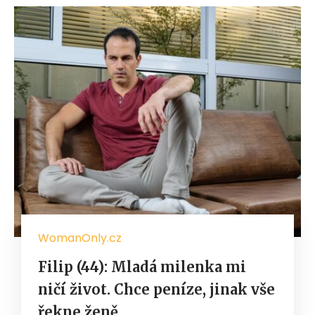
WomanOnly.cz
Filip (44): Mladá milenka mi
ničí život. Chce peníze, jinak vše
řekne ženě