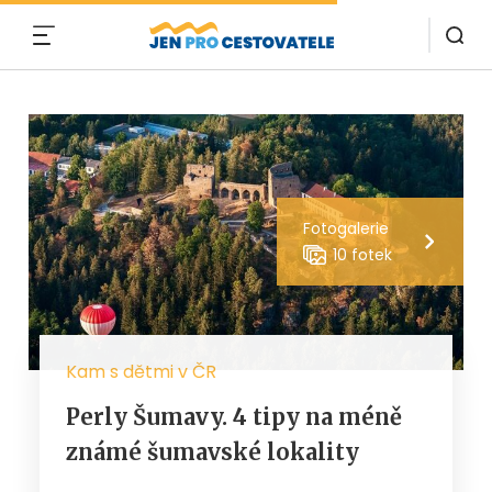
MENU
Fotogalerie
10 fotek
Kam s dětmi v ČR
Perly Šumavy. 4 tipy na méně
známé šumavské lokality