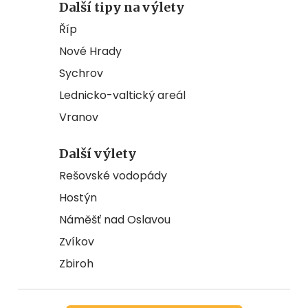
Další tipy na výlety
Říp
Nové Hrady
Sychrov
Lednicko-valtický areál
Vranov
Další výlety
Rešovské vodopády
Hostýn
Náměšť nad Oslavou
Zvíkov
Zbiroh