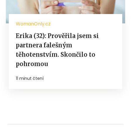
WomanOnly.cz
Erika (32): Prověřila jsem si
partnera falešným
těhotenstvím. Skončilo to
pohromou
11 minut čtení