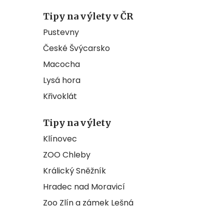
Tipy na výlety v ČR
Pustevny
České Švýcarsko
Macocha
Lysá hora
Křivoklát
Tipy na výlety
Klínovec
ZOO Chleby
Králický Sněžník
Hradec nad Moravicí
Zoo Zlín a zámek Lešná