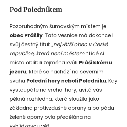
Pod Poledníkem
Pozoruhodným šumavským místem je
obec Prášily
. Tato vesnice má dokonce i
svůj čestný titul:
„největší obec v České
republice, která není městem.“
Lidé si
místo oblíbili zejména kvůli
Prášilskému
jezeru
, které se nachází na severním
svahu
Polední hory neboli Poledníku
. Kdy
vystoupáte na vrchol hory, uvítá vás
pěkná rozhledna, která sloužila jako
základna protivzdušné obrany a po pádu
želené opony byla předělána na
vyhlídkovou věž.