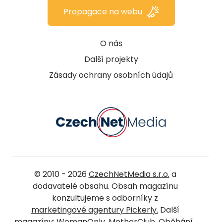
Propagace na webu
O nás
Další projekty
Zásady ochrany osobních údajů
© 2010 - 2026
CzechNetMedia s.r.o.
a
dodavatelé obsahu. Obsah magazínu
konzultujeme s odborníky z
marketingové agentury Pickerly.
Další
magazíny:
WomanOnly
,
MotherClub
,
Oběhání
,