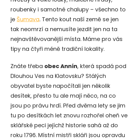
roubenky i samotné chalupy – všechno to
je
Šumava
. Tento kout naší země se jen
tak neomrzí a nemusíte jezdit jen na ta
nejnavštěvovanější místa. Máme pro vás
tipy na čtyři méně tradiční lokality.
Znáte třeba
obec Annín
, která spadá pod
Dlouhou Ves na Klatovsku? Stálých
obyvatel byste napočítali jen několik
desítek, přesto tu ale mají něco, na co
jsou po právu hrdí. Před dvěma lety se jim
tu po desítkách let znovu rozhořel oheň ve
sklářské peci jejíchž historie sahá až do
roku 1796. Místní mistři skláři jsou opravdu