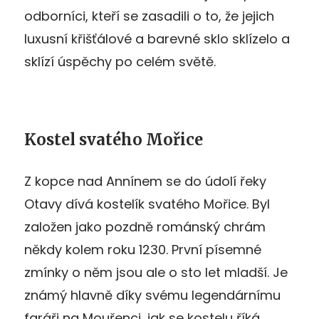
odborníci, kteří se zasadili o to, že jejich
luxusní křišťálové a barevné sklo sklízelo a
sklízí úspěchy po celém světě.
Kostel svatého Mořice
Z kopce nad Annínem se do údolí řeky
Otavy dívá kostelík svatého Mořice. Byl
založen jako pozdně románský chrám
někdy kolem roku 1230. První písemné
zmínky o něm jsou ale o sto let mladší. Je
známý hlavně díky svému legendárnímu
faráři na Mouřenci, jak se kostelu říká.