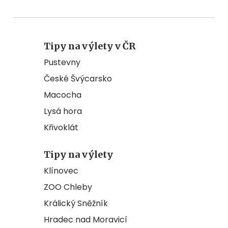
Tipy na výlety v ČR
Pustevny
České Švýcarsko
Macocha
Lysá hora
Křivoklát
Tipy na výlety
Klínovec
ZOO Chleby
Králický Sněžník
Hradec nad Moravicí