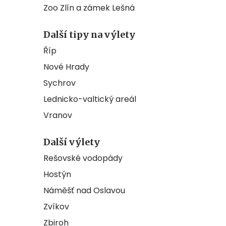
Zoo Zlín a zámek Lešná
Další tipy na výlety
Říp
Nové Hrady
Sychrov
Lednicko-valtický areál
Vranov
Další výlety
Rešovské vodopády
Hostýn
Náměšť nad Oslavou
Zvíkov
Zbiroh