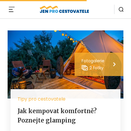
MENU
Fotogalerie
2 fotky
Tipy pro cestovatele
Jak kempovat komfortně?
Poznejte glamping