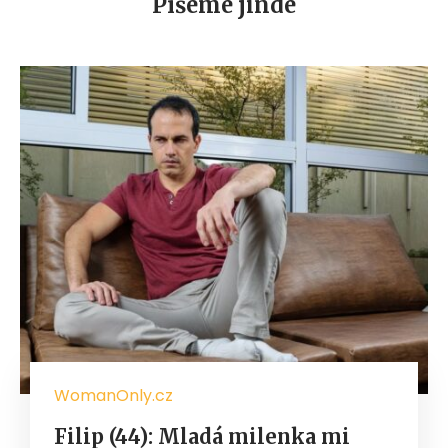
Píšeme jinde
WomanOnly.cz
Filip (44): Mladá milenka mi