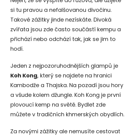
Nejen, že se vyspíte do růžova, ale užijete
si tu pravou a nefalšovanou divočinu.
Takové zážitky jinde nezískáte. Divoká
zvířata jsou zde často součástí kempu a
přichází nebo odchází tak, jak se jim to
hodí.
Jeden z nejpozoruhodnějších glampů je
Koh Kong
, který se najdete na hranici
Kambodže a Thajska. Na pozadí jsou hory
a všude kolem džungle. Koh Kong je první
plovoucí kemp na světě. Bydlet zde
můžete v tradičních khmerských obydlích.
Za novými zážitky ale nemusíte cestovat