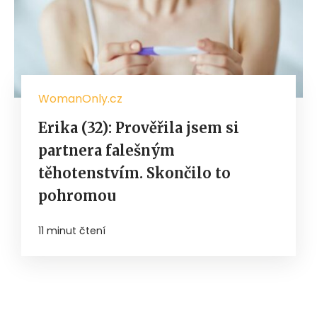
WomanOnly.cz
Erika (32): Prověřila jsem si
partnera falešným
těhotenstvím. Skončilo to
pohromou
11 minut čtení