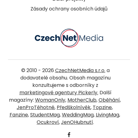
Zásady ochrany osobních údajů
© 2010 - 2026
CzechNetMedia s.r.o.
a
dodavatelé obsahu. Obsah magazínu
konzultujeme s odborníky z
marketingové agentury Pickerly.
Další
magazíny:
WomanOnly
,
MotherClub
,
Oběhání
,
JenProTěhotné
,
Předškolnívěk
,
Topzine
,
Fanzine
,
StudentMag
,
WeddingMag
,
LivingMag
,
Ocukroví
,
JenOHubnutí
.