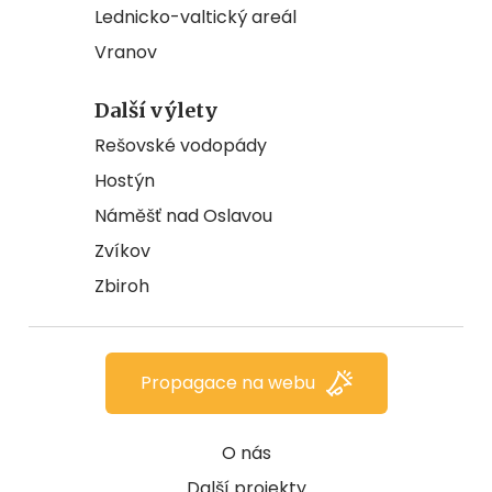
Lednicko-valtický areál
Vranov
Další výlety
Rešovské vodopády
Hostýn
Náměšť nad Oslavou
Zvíkov
Zbiroh
Propagace na webu
O nás
Další projekty