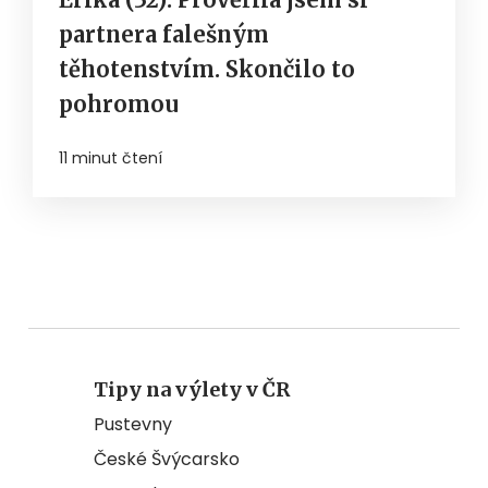
partnera falešným
těhotenstvím. Skončilo to
pohromou
11 minut čtení
Tipy na výlety v ČR
Pustevny
České Švýcarsko