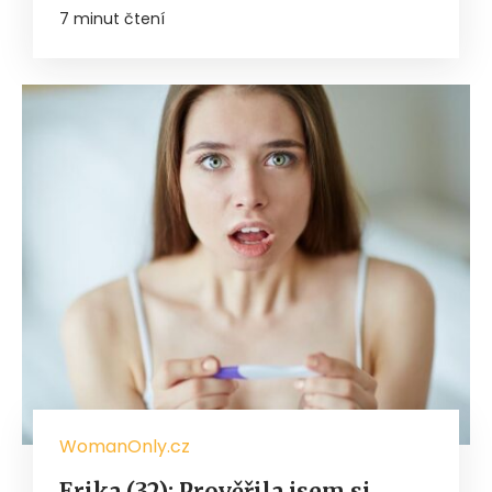
7 minut čtení
WomanOnly.cz
Erika (32): Prověřila jsem si