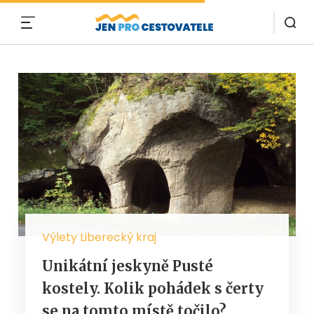
MENU
Výlety Liberecký kraj
Unikátní jeskyně Pusté
kostely. Kolik pohádek s čerty
se na tomto místě točilo?