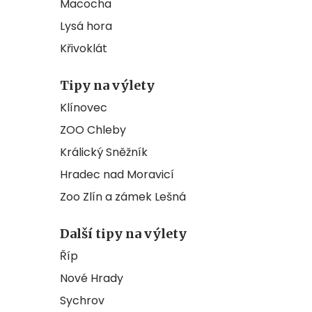
Macocha
Lysá hora
Křivoklát
Tipy na výlety
Klínovec
ZOO Chleby
Králický Sněžník
Hradec nad Moravicí
Zoo Zlín a zámek Lešná
Další tipy na výlety
Říp
Nové Hrady
Sychrov