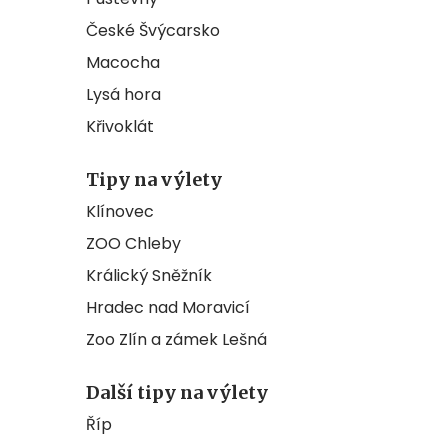
České Švýcarsko
Macocha
Lysá hora
Křivoklát
Tipy na výlety
Klínovec
ZOO Chleby
Králický Sněžník
Hradec nad Moravicí
Zoo Zlín a zámek Lešná
Další tipy na výlety
Říp