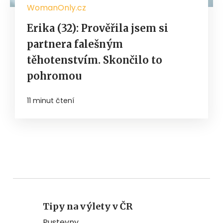
WomanOnly.cz
Erika (32): Prověřila jsem si
partnera falešným
těhotenstvím. Skončilo to
pohromou
11 minut čtení
Tipy na výlety v ČR
Pustevny