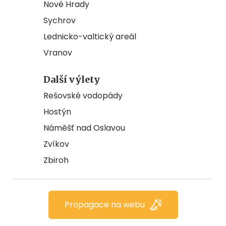
Nové Hrady
Sychrov
Lednicko-valtický areál
Vranov
Další výlety
Rešovské vodopády
Hostýn
Náměšť nad Oslavou
Zvíkov
Zbiroh
Propagace na webu