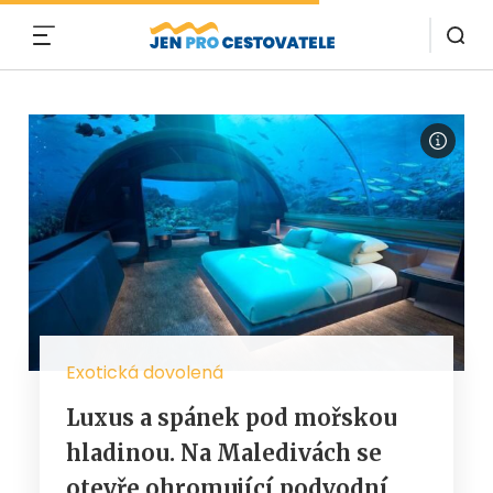
MENU
Exotická dovolená
Luxus a spánek pod mořskou
hladinou. Na Maledivách se
otevře ohromující podvodní