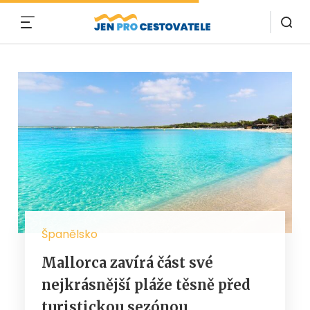
MENU
Španělsko
Mallorca zavírá část své
nejkrásnější pláže těsně před
turistickou sezónou