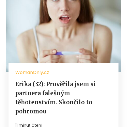
WomanOnly.cz
Erika (32): Prověřila jsem si
partnera falešným
těhotenstvím. Skončilo to
pohromou
11 minut čtení