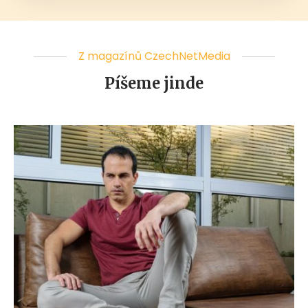
Z magazínů CzechNetMedia
Píšeme jinde