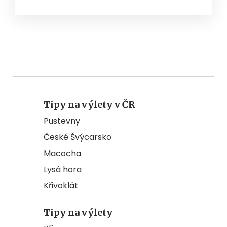
Tipy na výlety v ČR
Pustevny
České Švýcarsko
Macocha
Lysá hora
Křivoklát
Tipy na výlety