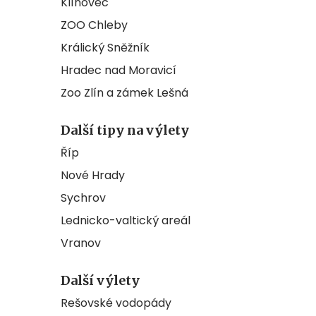
Klínovec
ZOO Chleby
Králický Sněžník
Hradec nad Moravicí
Zoo Zlín a zámek Lešná
Další tipy na výlety
Říp
Nové Hrady
Sychrov
Lednicko-valtický areál
Vranov
Další výlety
Rešovské vodopády