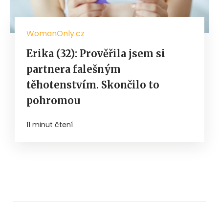
WomanOnly.cz
Erika (32): Prověřila jsem si
partnera falešným
těhotenstvím. Skončilo to
pohromou
11 minut čtení