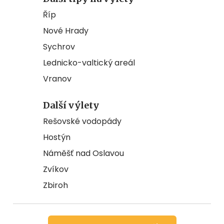
Říp
Nové Hrady
Sychrov
Lednicko-valtický areál
Vranov
Další výlety
Rešovské vodopády
Hostýn
Náměšť nad Oslavou
Zvíkov
Zbiroh