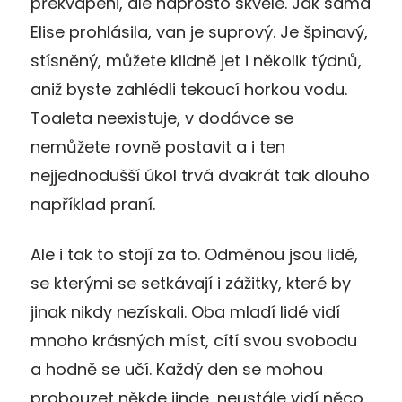
překvapeni, ale naprosto skvělé. Jak sama
Elise prohlásila, van je suprový. Je špinavý,
stísněný, můžete klidně jet i několik týdnů,
aniž byste zahlédli tekoucí horkou vodu.
Toaleta neexistuje, v dodávce se
nemůžete rovně postavit a i ten
nejjednodušší úkol trvá dvakrát tak dlouho
například praní.
Ale i tak to stojí za to. Odměnou jsou lidé,
se kterými se setkávají i zážitky, které by
jinak nikdy nezískali. Oba mladí lidé vidí
mnoho krásných míst, cítí svou svobodu
a hodně se učí. Každý den se mohou
probouzet někde jinde, neustále vidí něco