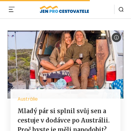
MENU
Austrálie
Mladý pár si splnil svůj sen a
cestuje v dodávce po Austrálii.
Proč byste je měli napodobit?