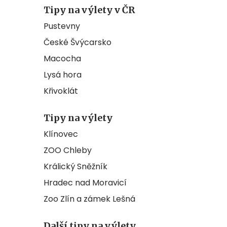
Tipy na výlety v ČR
Pustevny
České Švýcarsko
Macocha
Lysá hora
Křivoklát
Tipy na výlety
Klínovec
ZOO Chleby
Králický Sněžník
Hradec nad Moravicí
Zoo Zlín a zámek Lešná
Další tipy na výlety