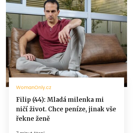
WomanOnly.cz
Filip (44): Mladá milenka mi
ničí život. Chce peníze, jinak vše
řekne ženě