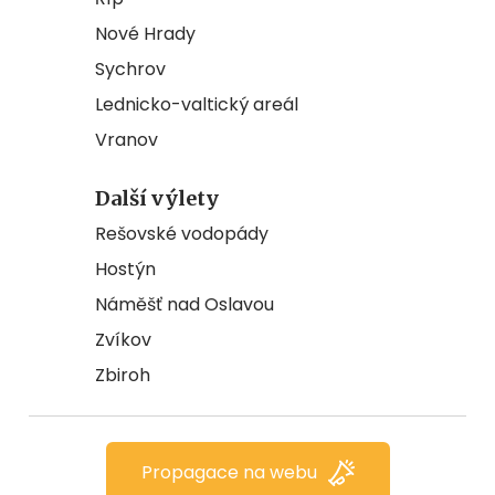
Nové Hrady
Sychrov
Lednicko-valtický areál
Vranov
Další výlety
Rešovské vodopády
Hostýn
Náměšť nad Oslavou
Zvíkov
Zbiroh
Propagace na webu