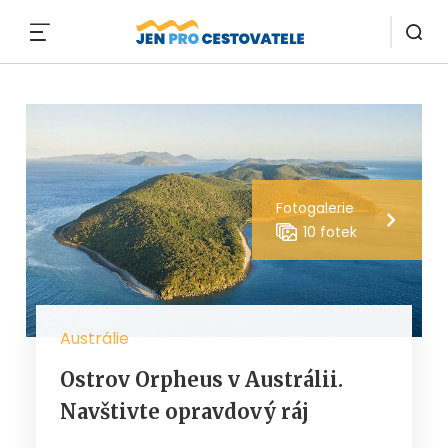
MENU
Fotogalerie
10 fotek
Austrálie
Ostrov Orpheus v Austrálii.
Navštivte opravdový ráj