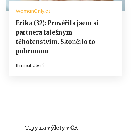
WomanOnly.cz
Erika (32): Prověřila jsem si
partnera falešným
těhotenstvím. Skončilo to
pohromou
11 minut čtení
Tipy na výlety v ČR