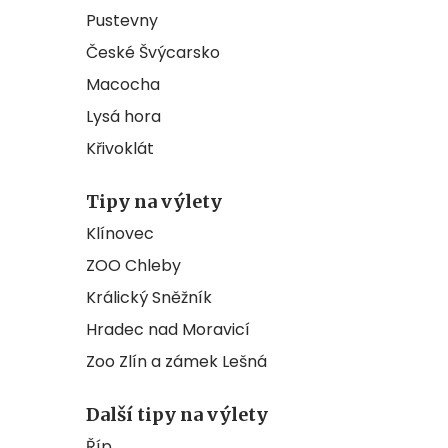
Pustevny
České Švýcarsko
Macocha
Lysá hora
Křivoklát
Tipy na výlety
Klínovec
ZOO Chleby
Králický Sněžník
Hradec nad Moravicí
Zoo Zlín a zámek Lešná
Další tipy na výlety
Říp