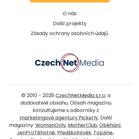
O nás
Další projekty
Zásady ochrany osobních údajů
© 2010 - 2026
CzechNetMedia s.r.o.
a
dodavatelé obsahu. Obsah magazínu
konzultujeme s odborníky z
marketingové agentury Pickerly.
Další
magazíny:
WomanOnly
,
MotherClub
,
Oběhání
,
JenProTěhotné
,
Předškolnívěk
,
Topzine
,