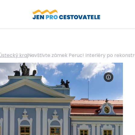
Ústecký kraj
Navštivte zámek Peruc! Interiéry po rekonstruk