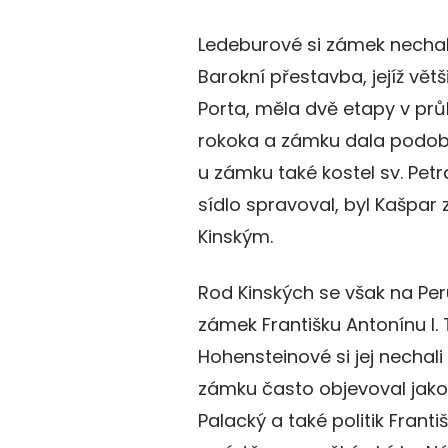
Ledeburové si zámek nechali 
Barokní přestavba, jejíž vět
Porta, měla dvě etapy v průb
rokoka a zámku dala podobu
u zámku také kostel sv. Petra
sídlo spravoval, byl Kašpar 
Kinským.
Rod Kinských se však na Per
zámek Františku Antonínu I.
Hohensteinové si jej nechali
zámku často objevoval jako
Palacký a také politik Frant