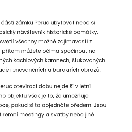
 části zámku Peruc ubytovat nebo si
lasický návštevník historické památky.
větlí všechny možné zajímavosti z
. Vy přitom můžete očima spočinout na
šných kachlových kamnech, štukovaných
řadě renesančních a barokních obrazů.
uc otevírací dobu nejdelší v letní
 objektu však je to, že umožňuje
roce, pokud si to objednáte předem. Jsou
 firemní meetingy a svatby nebo jiné