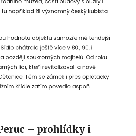
odního muzea, části budovy sloužily i
tu například žil významný český kubista
ckou hodnotu objektu samozřejmě tehdejší
dlo chátralo ještě více v 80., 90. i
 a později soukromých majitelů. Od roku
mých lidí, kteří revitalizovali a nově
l Dětenice. Těm se zámek i přes oplétačky
v jižním křídle zatím povedlo aspoň
eruc – prohlídky i