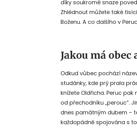
díky soukromé snaze povedlo
Zhlédnout můžete také tisíci
Boženu. A co dalšího v Peruc
Jakou má obec a
Odkud vůbec pochází název
studánky, kde prý prala pr
knížete Oldřicha. Peruc pak
od přechodníku „perouc”. Jin
dnes památným dubem – tam
každopádně spojována s tou