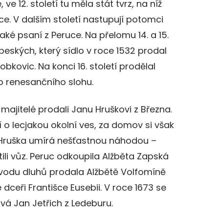
ve 12. století tu měla stát tvrz, na níž
ce. V dalším století nastupují potomci
také psaní z Peruce. Na přelomu 14. a 15.
ipeských, který sídlo v roce 1532 prodal
 Lobkovic. Na konci 16. století prodělal
o renesančního slohu.
ajitelé prodali Janu Hruškovi z Března.
ví o lecjakou okolní ves, za domov si však
0 Hruška umírá nešťastnou náhodou –
tili vůz. Peruc odkoupila Alžběta Zapská
 důvodu dluhů prodala Alžbětě Volfomíně
dceři Františce Eusebii. V roce 1673 se
á Jan Jetřich z Ledeburu.