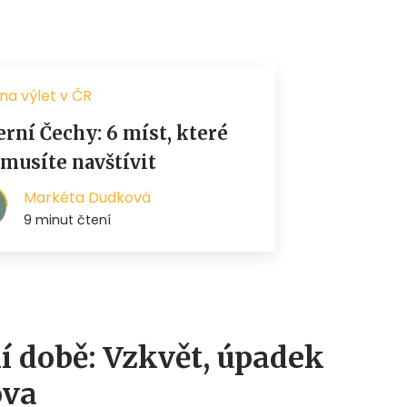
í době: Vzkvět, úpadek
ova