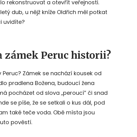
 rekonstruovat a otevřít veřejnosti.
letý dub, u nějž kníže Oldřich měl potkat
i uvidíte?
 zámek Peruc historii?
 Peruc? Zámek se nachází kousek od
ádlo pradlena Božena, budoucí žena
 má pocházet od slova „peroucí” či snad
de se píše, že se setkali o kus dál, pod
 také teče voda. Obě místa jsou
to pověstí.