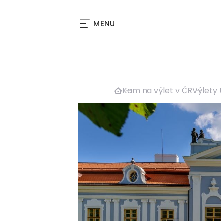
MENU
Kam na výlet v ČR
Výlety 