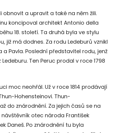
obnovit a upravit a také na něm žili.
šinu koncipoval architekt Antonio della
ěhu 18. století. Ta druhá byla ve stylu
, již má dodnes. Za rodu Ledeburů vznikl
 a Pavla. Poslední představitel rodu, jenž
z Ledeburu. Ten Peruc prodal v roce 1798
uci moc neohřál. Už v roce 1814 prodávají
 Thun-Hohensteinovi. Thun-
 až do znárodnění. Za jejich časů se na
 návštěvník otec národa František
išek Daneš. Po znárodnění tu byla