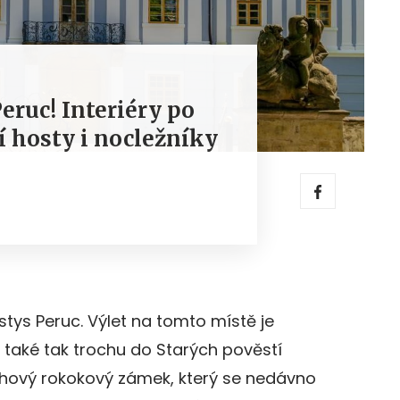
eruc! Interiéry po
í hosty i nocležníky
stys Peruc. Výlet na tomto místě je
le také tak trochu do Starých pověstí
ychový rokokový zámek, který se nedávno