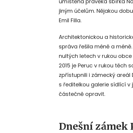
umístěna pravěká sbírka Nár
jiným účelům. Nějakou dobu 
Emil Filla.
Architektonickou a histori
správa řešila méně a méně. Sí
nultých letech v rukou obce
2015 je Peruc v rukou těch sa
zpřístupnili i zámecký areá
s ředitelkou galerie sídlící 
částečně opravit.
Dnešní zámek P