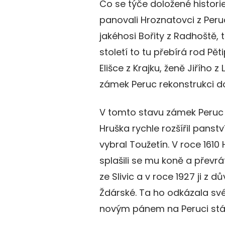
Co se týče doložené historie, 
panovali Hroznatovci z Peru
jakéhosi Bořity z Radhoště, 
století to tu přebírá rod Pět
Elišce z Krajku, ženě Jiřího z
zámek Peruc rekonstrukci d
V tomto stavu zámek Peruc m
Hruška rychle rozšířil panst
vybral Toužetín. V roce 161
splašili se mu koně a převrá
ze Slivic a v roce 1927 ji z
Ždárské. Ta ho odkázala své 
novým pánem na Peruci stáv