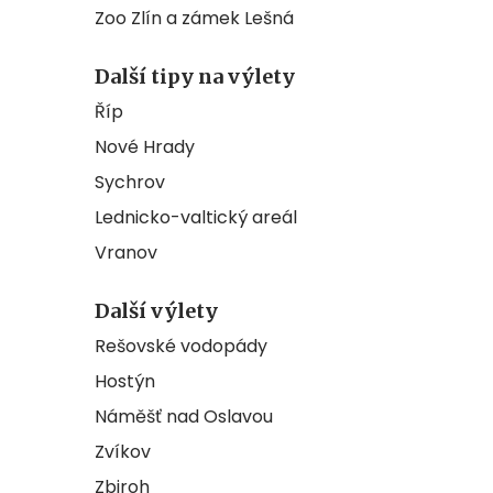
Zoo Zlín a zámek Lešná
Další tipy na výlety
Říp
Nové Hrady
Sychrov
Lednicko-valtický areál
Vranov
Další výlety
Rešovské vodopády
Hostýn
Náměšť nad Oslavou
Zvíkov
Zbiroh