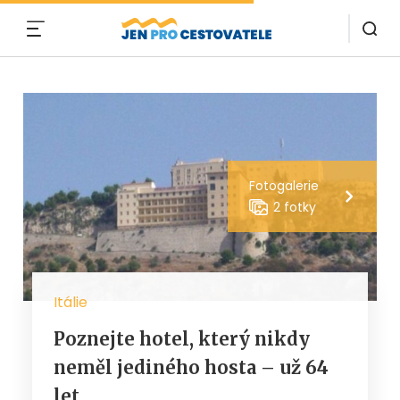
MENU
Fotogalerie
2 fotky
Itálie
Poznejte hotel, který nikdy
neměl jediného hosta – už 64
let