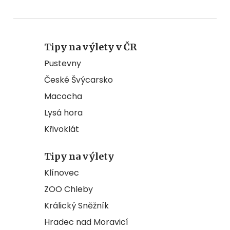
Tipy na výlety v ČR
Pustevny
České Švýcarsko
Macocha
Lysá hora
Křivoklát
Tipy na výlety
Klínovec
ZOO Chleby
Králický Sněžník
Hradec nad Moravicí