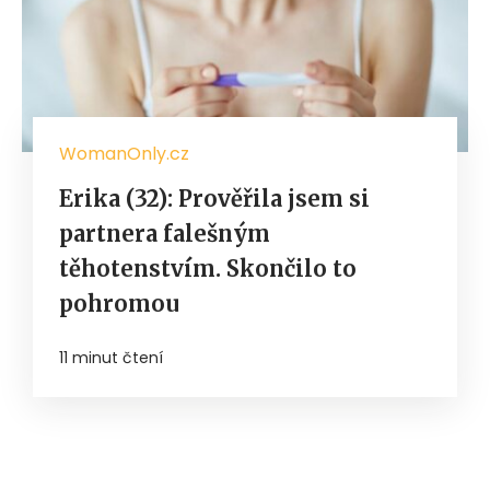
WomanOnly.cz
Erika (32): Prověřila jsem si
partnera falešným
těhotenstvím. Skončilo to
pohromou
11 minut čtení