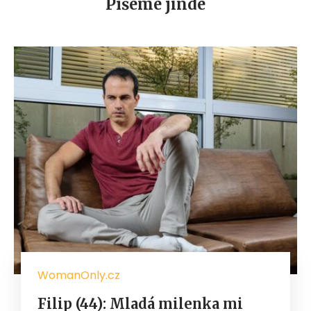
Píšeme jinde
WomanOnly.cz
Filip (44): Mladá milenka mi