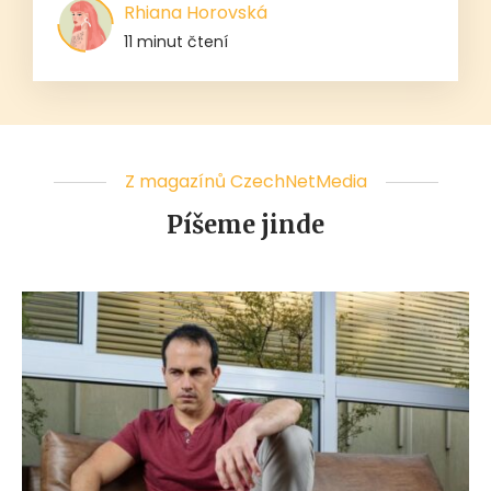
Rhiana Horovská
11 minut čtení
Z magazínů CzechNetMedia
Píšeme jinde