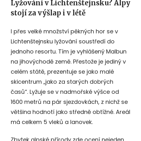
Lyžování v Lichtenštejnsku? Alpy
stojí za výšlap i v létě
I přes velké množství pěkných hor se v
Lichtenštejnsku lyžování soustředí do
jednoho resortu. Tím je vyhlášený Malbun
na jihovýchodě země. Přestože je jediný v
celém státě, prezentuje se jako malé
skicentrum „jako za starých dobrých
časů“. Lyžuje se v nadmořské výšce od
1600 metrů na pár sjezdovkách, z nichž se
většina hodnotí jako středně obtížné. Areál
má celkem 5 vleků a lanovek.
Zbytek alpské přírody zde ocení nejeden