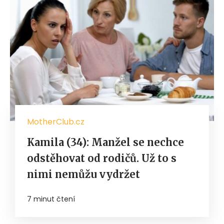
MotherClub.cz
Kamila (34): Manžel se nechce
odstěhovat od rodičů. Už to s
nimi nemůžu vydržet
7 minut čtení