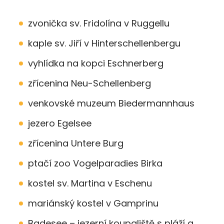
zvonička sv. Fridolína v Ruggellu
kaple sv. Jiří v Hinterschellenbergu
vyhlídka na kopci Eschnerberg
zřícenina Neu-Schellenberg
venkovské muzeum Biedermannhaus
jezero Egelsee
zřícenina Untere Burg
ptačí zoo Vogelparadies Birka
kostel sv. Martina v Eschenu
mariánský kostel v Gamprinu
Badesee – jezerní koupaliště s pláží a