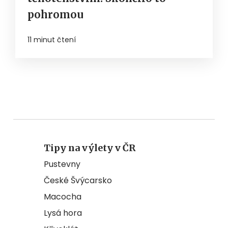
pohromou
11 minut čtení
Tipy na výlety v ČR
Pustevny
České Švýcarsko
Macocha
Lysá hora