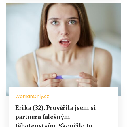
WomanOnly.cz
Erika (32): Prověřila jsem si
partnera falešným
těhotenstvím. Skončilo to