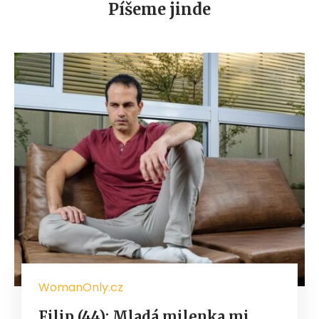
Píšeme jinde
WomanOnly.cz
Filip (44): Mladá milenka mi