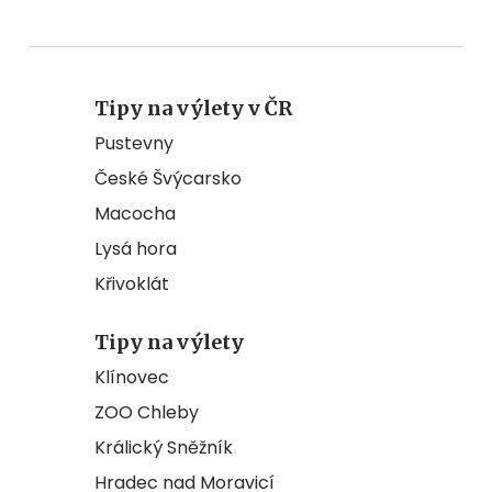
Tipy na výlety v ČR
Pustevny
České Švýcarsko
Macocha
Lysá hora
Křivoklát
Tipy na výlety
Klínovec
ZOO Chleby
Králický Sněžník
Hradec nad Moravicí