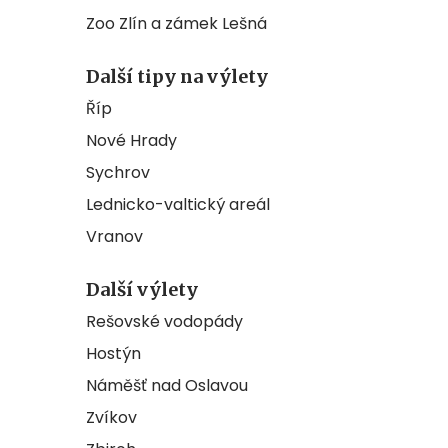
Zoo Zlín a zámek Lešná
Další tipy na výlety
Říp
Nové Hrady
Sychrov
Lednicko-valtický areál
Vranov
Další výlety
Rešovské vodopády
Hostýn
Náměšť nad Oslavou
Zvíkov