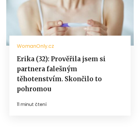
WomanOnly.cz
Erika (32): Prověřila jsem si
partnera falešným
těhotenstvím. Skončilo to
pohromou
11 minut čtení