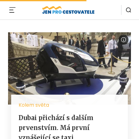
MENU
Kolem světa
Dubai přichází s dalším
prvenstvím. Má první
vznášející se taxi