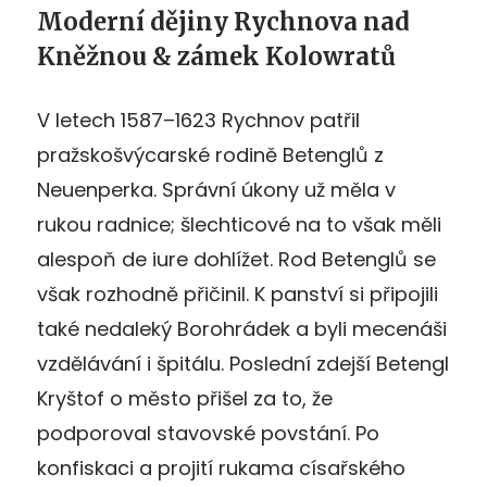
Moderní dějiny Rychnova nad
Kněžnou & zámek Kolowratů
V letech 1587–1623 Rychnov patřil
pražskošvýcarské rodině Betenglů z
Neuenperka. Správní úkony už měla v
rukou radnice; šlechticové na to však měli
alespoň de iure dohlížet. Rod Betenglů se
však rozhodně přičinil. K panství si připojili
také nedaleký Borohrádek a byli mecenáši
vzdělávání i špitálu. Poslední zdejší Betengl
Kryštof o město přišel za to, že
podporoval stavovské povstání. Po
konfiskaci a projití rukama císařského