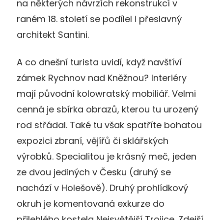
na některých návrzích rekonstrukcí v
raném 18. století se podílel i přeslavný
architekt Santini.
A co dnešní turista uvidí, když navštíví
zámek Rychnov nad Kněžnou? Interiéry
mají původní kolowratský mobiliář. Velmi
cenná je sbírka obrazů, kterou tu urozený
rod střádal. Také tu však spatříte bohatou
expozici zbraní, vějířů či sklářských
výrobků. Specialitou je krásný meč, jeden
ze dvou jediných v Česku (druhý se
nachází v Holešově). Druhý prohlídkový
okruh je komentovaná exkurze do
přilehlého kostela Nejsvětější Trojice. Zdejší