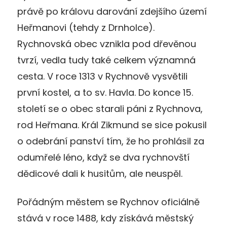
právě po královu darování zdejšího území
Heřmanovi (tehdy z Drnholce).
Rychnovská obec vznikla pod dřevěnou
tvrzí, vedla tudy také celkem významná
cesta. V roce 1313 v Rychnově vysvětili
první kostel, a to sv. Havla. Do konce 15.
století se o obec starali páni z Rychnova,
rod Heřmana. Král Zikmund se sice pokusil
o odebrání panství tím, že ho prohlásil za
odumřelé léno, když se dva rychnovští
dědicové dali k husitům, ale neuspěl.
Pořádným městem se Rychnov oficiálně
stává v roce 1488, kdy získává městský