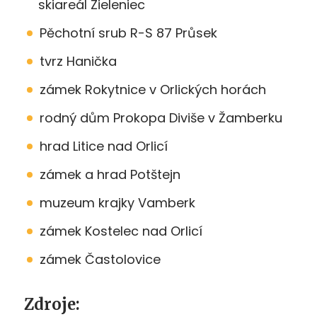
skiareál Zieleniec
Pěchotní srub R-S 87 Průsek
tvrz Hanička
zámek Rokytnice v Orlických horách
rodný dům Prokopa Diviše v Žamberku
hrad Litice nad Orlicí
zámek a hrad Potštejn
muzeum krajky Vamberk
zámek Kostelec nad Orlicí
zámek Častolovice
Zdroje: