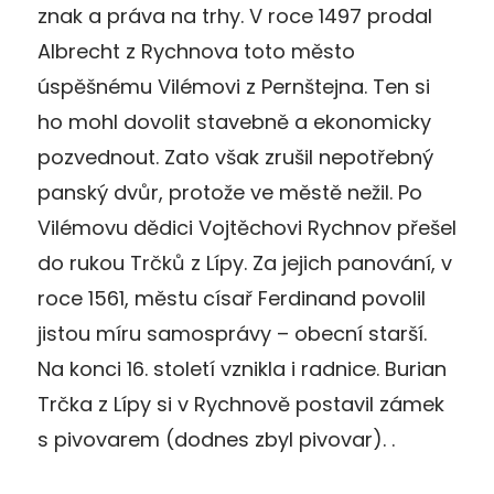
znak a práva na trhy. V roce 1497 prodal
Albrecht z Rychnova toto město
úspěšnému Vilémovi z Pernštejna. Ten si
ho mohl dovolit stavebně a ekonomicky
pozvednout. Zato však zrušil nepotřebný
panský dvůr, protože ve městě nežil. Po
Vilémovu dědici Vojtěchovi Rychnov přešel
do rukou Trčků z Lípy. Za jejich panování, v
roce 1561, městu císař Ferdinand povolil
jistou míru samosprávy – obecní starší.
Na konci 16. století vznikla i radnice. Burian
Trčka z Lípy si v Rychnově postavil zámek
s pivovarem (dodnes zbyl pivovar). .