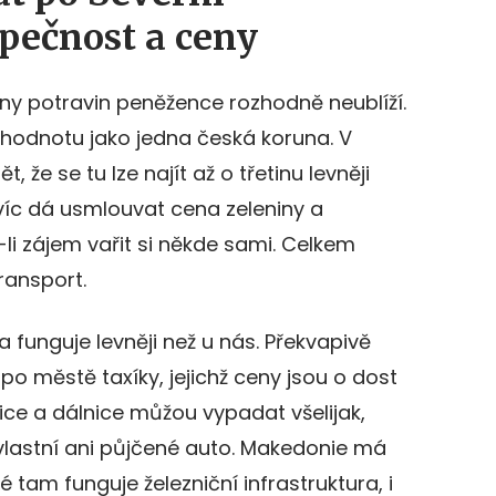
pečnost a ceny
ny potravin peněžence rozhodně neublíží.
hodnotu jako jedna česká koruna. V
, že se tu lze najít až o třetinu levněji
avíc dá usmlouvat cena zeleniny a
i zájem vařit si někde sami. Celkem
transport.
 funguje levněji než u nás. Překvapivě
 po městě taxíky, jejichž ceny jsou o dost
lnice a dálnice můžou vypadat všelijak,
 vlastní ani půjčené auto. Makedonie má
 tam funguje železniční infrastruktura, i