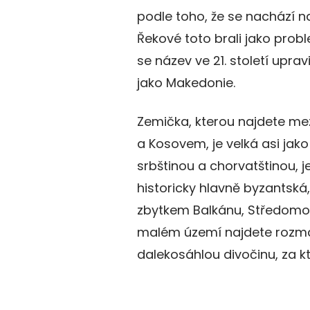
podle toho, že se nachází 
Řekové toto brali jako probl
se název ve 21. století upra
jako Makedonie.
Zemička, kterou najdete me
a Kosovem, je velká asi jako 
srbštinou a chorvatštinou, je
historicky hlavně byzantská,
zbytkem Balkánu, Středomo
malém území najdete rozman
dalekosáhlou divočinu, za kt