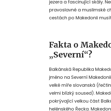
jezera a fascinující skály. Ne
pravoslavné a muslimské ch
cestách po Makedonii musí
Fakta o Makedon
„Severní“?
Balkánská Republika Makedon
jméno na Severní Makedonii. Jaz
velké míře slovanská (řečtin
velmi blízký soused). Maked
pokrývající velkou část Balk
helénského Řecka. Makedonš