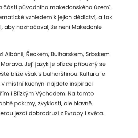
na části původního makedonského území.
ematické vzhledem k jejich dědictví, a tak
vil, aby naznačoval, že není Makedonie
zi Albánií, Řeckem, Bulharskem, Srbskem
Morava. Její jazyk je blízce příbuzný se
ště blíže však s bulharštinou. Kultura je
 v místní kuchyni najdete inspiraci
řím i Blízkým Východem. Na tomto
ité pokrmy, zvyklosti, ale hlavně
erou jezdí dobrodruzi z Evropy i světa.