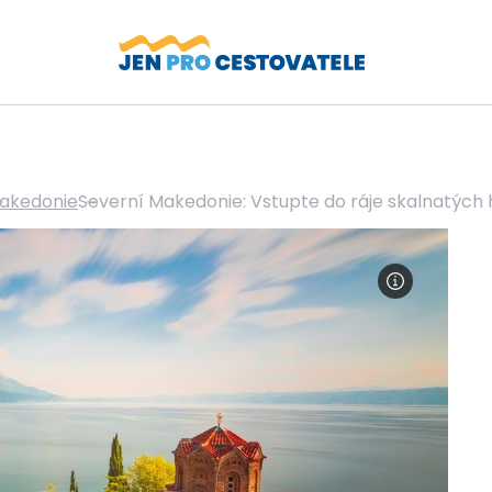
akedonie
Severní Makedonie: Vstupte do ráje skalnatých ho