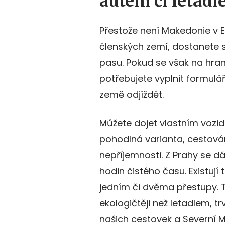
autem či letad
Přestože není Makedonie v E
členských zemí, dostanete 
pasu. Pokud se však na hra
potřebujete vyplnit formulář.
země odjíždět.
Můžete dojet vlastním vozid
pohodlná varianta, cestován
nepříjemnosti. Z Prahy se d
hodin čistého času. Existuj
jedním či dvěma přestupy. 
ekologičtěji než letadlem, t
našich cestovek a Severní 