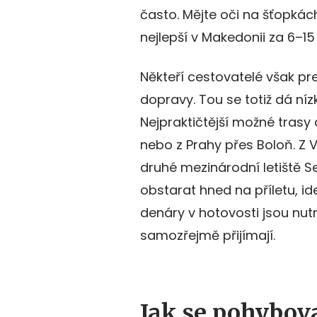
často. Mějte oči na šťopkách
nejlepší v Makedonii za 6–15 
Někteří cestovatelé však pre
dopravy. Tou se totiž dá níz
Nejpraktičtější možné trasy
nebo z Prahy přes Boloň. Z V
druhé mezinárodní letiště 
obstarat hned na příletu, i
denáry v hotovosti jsou nutn
samozřejmě přijímají.
Jak se pohybov