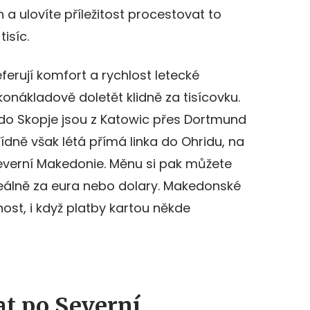
 a ulovíte příležitost procestovat to
tisíc.
ferují komfort a rychlost letecké
konákladově doletět klidně za tisícovku.
 do Skopje jsou z Katowic přes Dortmund
ídně však létá přímá linka do Ohridu, na
Severní Makedonie. Měnu si pak můžete
deálně za eura nebo dolary. Makedonské
ost, i když platby kartou někde
at po Severní