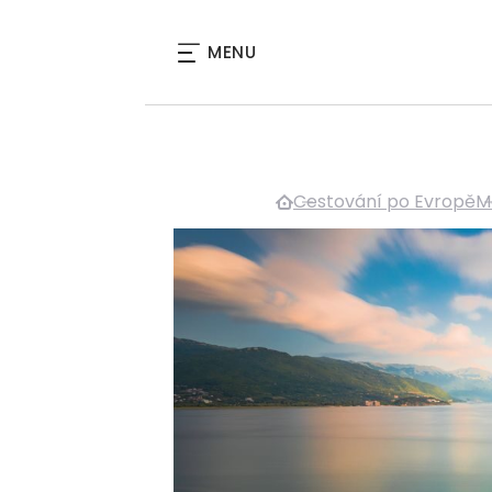
MENU
Cestování po Evropě
M