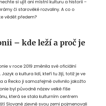
nechte si ujít ani místní kulturu a historii –
rámy či starověké rozvaliny. A co o
te vědět předem?
ii – kde leží a proč je
ie v roce 2019 změnila své oficiální
yk a kultura lidí, kteří tu žijí, totiž je ve
a a Řecko ji samozřejmě ovlivnilo jakožto
onie byl původně název velké říše
ánu, která se stala kulturním centrem
tí Slované zjevně svou zemi pojmenovali