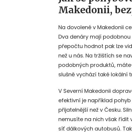
Makedonii, bez
Na dovolené v Makedonii ce
Dva denáry mají podobnou 
přepočtu hodnot pak lze vidět
než u nás. Na tržištích se n
podobných produktů, máte-l
slušně vychází také lokální 
V Severní Makedonii doprava
efektivní je například pohyb
přijatelnější než v Česku. Si
nemusíte na nich však řídit
síť dálkových autobusů. Také