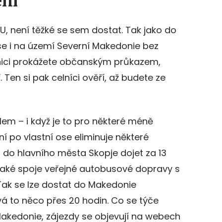
lem
U, není těžké se sem dostat. Tak jako do
se i na území Severní Makedonie bez
nici prokážete občanským průkazem,
 Ten si pak celníci ověří, až budete ze
lem – i když je to pro některé méně
í po vlastní ose eliminuje některé
á do hlavního města Skopje dojet za 13
í také spoje veřejné autobusové dopravy s
Tak se lze dostat do Makedonie
rvá to něco přes 20 hodin. Co se týče
Makedonie, zájezdy se objevují na webech