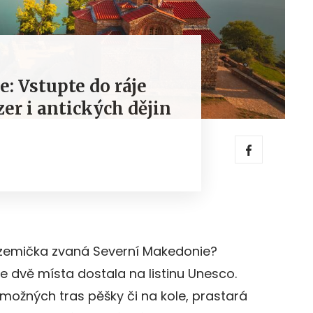
: Vstupte do ráje
zer i antických dějin
 zemička zvaná Severní Makedonie?
 se dvě místa dostala na listinu Unesco.
 možných tras pěšky či na kole, prastará