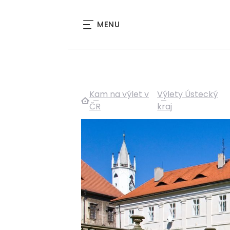
MENU
Kam na výlet v
Výlety Ústecký
ČR
kraj