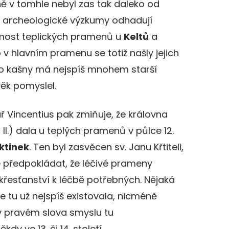
ně v tomhle nebyl zas tak daleko od
é archeologické výzkumy odhadují
ámost teplických pramenů u
Keltů
a
 v hlavním pramenu se totiž našly jejich
o kašny má nejspíš mnohem starší
věk pomyslel.
ř Vincentius pak zmiňuje, že královna
II.) dala u teplých pramenů v půlce 12.
ktinek
. Ten byl zasvěcen sv. Janu Křtiteli,
e předpokládat, že léčivé prameny
 křesťanství k léčbě potřebných. Nějaká
 tu už nejspíš existovala, nicméně
 pravém slova smyslu tu
y ve 13. či 14. století.