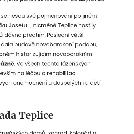
se nesou své pojmenování po jiném
šku Josefu I., nicméně Teplice hostily
 dávno předtím. Poslední větší
14 dala budově novobarokoní podobu,
obném historizujícím novobarokním
lázně
. Ve všech těchto lázeňských
evším na léčbu a rehabilitaci
vých onemocnění u dospělých i u dětí.
ada Teplice
lázeňských domů, zahrad, kolonád a