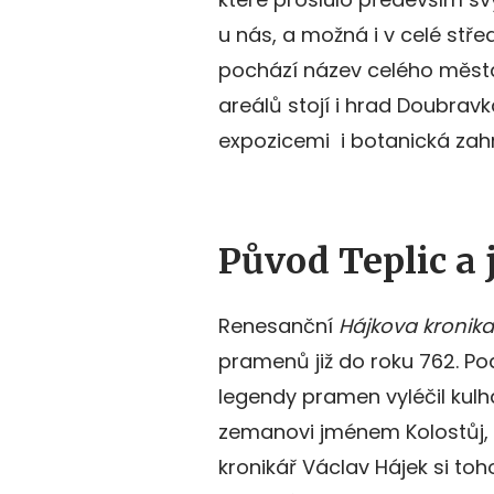
u nás, a možná i v celé stř
pochází název celého města
areálů stojí i hrad Doubrav
expozicemi i botanická zahr
Původ Teplic a 
Renesanční
Hájkova kronika
pramenů již do roku 762. Podl
legendy pramen vyléčil kulha
zemanovi jménem Kolostůj, z
kronikář Václav Hájek si to