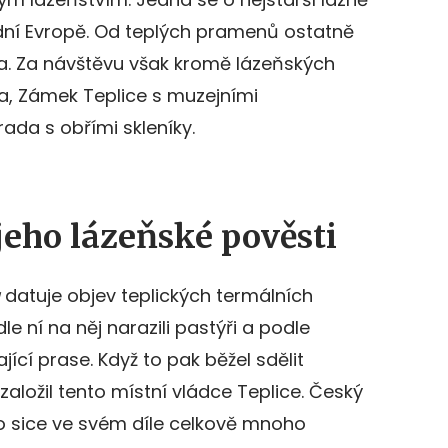
ední Evropě. Od teplých pramenů ostatně
. Za návštěvu však kromě lázeňských
ka, Zámek Teplice s muzejními
ada s obřími skleníky.
jeho lázeňské pověsti
datuje objev teplických termálních
e ní na něj narazili pastýři a podle
jící prase. Když to pak běžel sdělit
aložil tento místní vládce Teplice. Český
ho sice ve svém díle celkově mnoho