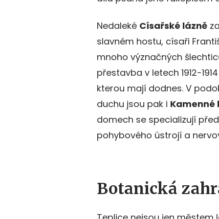
Nedaleké
Císařské lázně
za
slavném hostu, císaři Franti
mnoho význačných šlechticů
přestavba v letech 1912-19
kterou mají dodnes. V pod
duchu jsou pak i
Kamenné 
domech se specializují před
pohybového ústrojí a nervo
Botanická zahr
Teplice nejsou jen městem 