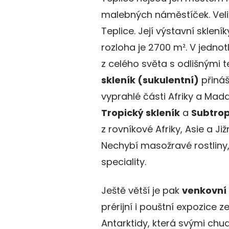
malebných náměstíček. Veli
Teplice. Její výstavní skleník
rozloha je 2700 m². V jednot
z celého světa s odlišnými 
skleník (sukulentní)
přináš
vyprahlé části Afriky a Mad
Tropický skleník
a
Subtrop
z rovníkové Afriky, Asie a Ji
Nechybí masožravé rostliny
speciality.
Ještě větší je pak
venkovní
prérijní i pouštní expozice 
Antarktidy, která svými chu