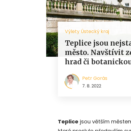
Výlety Ústecký kraj
Teplice jsou nejst
město. Navštívit 
hrad či botanicko
Petr Gorás
7. 8. 2022
Teplice
jsou větším městem s
které proslulo především sv