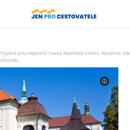
Teplice jsou nejstarší české lázeňské město. Navštívit z
zahradu