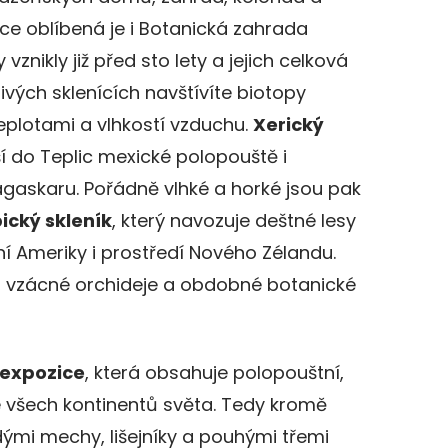
ce oblíbená je i Botanická zahrada
y vznikly již před sto lety a jejich celková
livých sklenících navštívíte biotopy
teplotami a vlhkostí vzduchu.
Xerický
í do Teplic mexické polopouště i
agaskaru. Pořádně vlhké a horké jsou pak
ický skleník
, který navozuje deštné lesy
žní Ameriky i prostředí Nového Zélandu.
, vzácné orchideje a obdobné botanické
 expozice
, která obsahuje polopouštní,
ze všech kontinentů světa. Tedy kromě
dými mechy, lišejníky a pouhými třemi