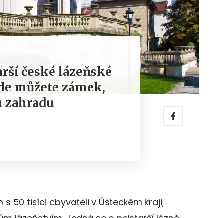
arší české lázeňské
zde můžete zámek,
u zahradu
 50 tisíci obyvateli v Ústeckém kraji,
ým lázeňstvím. Jedná se o nejstarší lázně