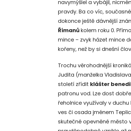
navymýšlel a vybájil, nicmé
pravdy. Ba co víc, současn
dokonce ještě dávnější zn
Římanů
kolem roku 0. Přímo
mince – zvyk házet mince d
kořeny, než by si dnešní člo
Trochu věrohodnější kroniká
Judita (manželka Vladislava 
století zřídit
klášter benedi
patronu vod. Lze dost dobř
řeholnice využívaly v duchu
ves či osada jménem Teplice
skutečné opevněné město v
pravděpodobně vzniklo až někd