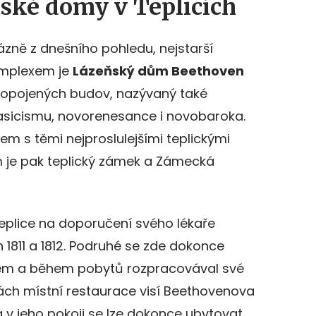
ské domy v Teplicích
ázně z dnešního pohledu, nejstarší
mplexem je
Lázeňský dům Beethoven
 propojených budov, nazývaný také
lasicismu, novorenesance i novobaroka.
m s těmi nejproslulejšími teplickými
 je pak teplický zámek a Zámecká
 Teplice na doporučení svého lékaře
h 1811 a 1812. Podruhé se zde dokonce
hem a během pobytů rozpracovával své
nách místní restaurace visí Beethovenova
 v jeho pokoji se lze dokonce ubytovat.