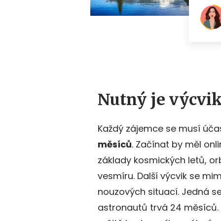
Nutný je výcvi
Každý zájemce se musí úča
měsíců
. Začínat by měl on
základy kosmických letů, or
vesmíru. Další výcvik se mim
nouzových situací. Jedná se
astronautů trvá 24 měsíců. 