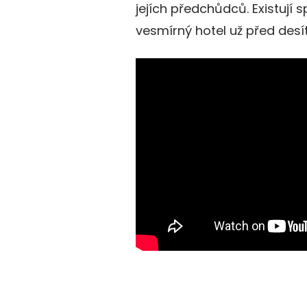
jejích předchůdců. Existují 
vesmírný hotel už před desít