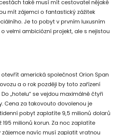
cestách také musí mít cestovatel nějaké
u mít zájemci o fantastický zážitek
iálního. Je to pobyt v prvním luxusním
o velmi ambiciózní projekt, ale s nejistou
 otevřít americká společnost Orion Span
ovozu a o rok později by toto zařízení
Do „hotelu“ se vejdou maximálně čtyři
y. Cena za takovouto dovolenou je
denní pobyt zaplatíte 9,5 milionů dolarů
 195 milionů korun. Za noc zaplatíte
dý zájemce navíc musí zaplatit vratnou