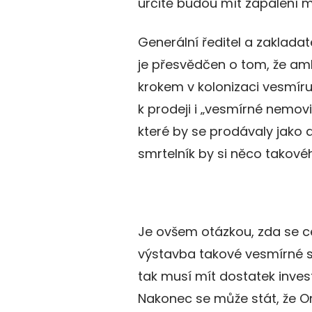
určitě budou mít zapálení m
Generální ředitel a zakladat
je přesvědčen o tom, že amb
krokem v kolonizaci vesmír
k prodeji i „vesmírné nemov
které by se prodávaly jako 
smrtelník by si něco takovéh
Je ovšem otázkou, zda se ce
výstavba takové vesmírné st
tak musí mít dostatek invest
Nakonec se může stát, že O