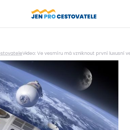
estovatele
Video: Ve vesmíru má vzniknout první luxusní v