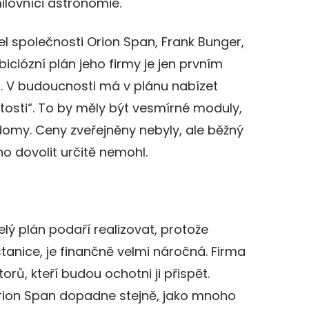
ilovníci astronomie.
el společnosti Orion Span, Frank Bunger,
iciózní plán jeho firmy je jen prvním
u. V budoucnosti má v plánu nabízet
itosti“. To by měly být vesmírné moduly,
domy. Ceny zveřejněny nebyly, ale běžný
o dovolit určitě nemohl.
lý plán podaří realizovat, protože
anice, je finančně velmi náročná. Firma
orů, kteří budou ochotni ji přispět.
rion Span dopadne stejně, jako mnoho