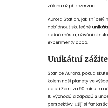
zálohu už při rezervaci.
Aurora Station, jak zní cel
nabídnout skutečně
unikát
rodná města, užívání si nul
experimenty apod.
Unikátní zážite
Stanice Aurora, pokud skut
kolem naší planety ve výšce
obletí Zemi za 90 minut a n
16 východů a západů Slunce, 
perspektivy, užijí si fantas