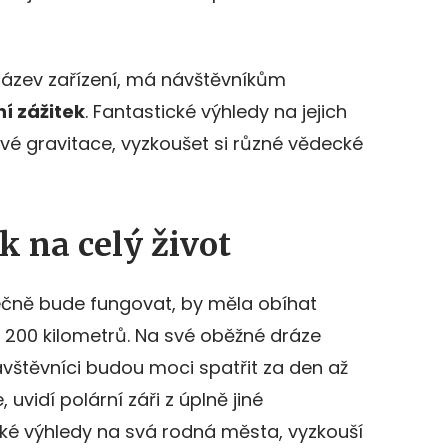
ý název zařízení, má návštěvníkům
ní zážitek
. Fantastické výhledy na jejich
ové gravitace, vyzkoušet si různé vědecké
k na celý život
ečně bude fungovat, by měla obíhat
 200 kilometrů. Na své oběžné dráze
ávštěvníci budou moci spatřit za den až
uvidí polární záři z úplně jiné
tické výhledy na svá rodná města, vyzkouší