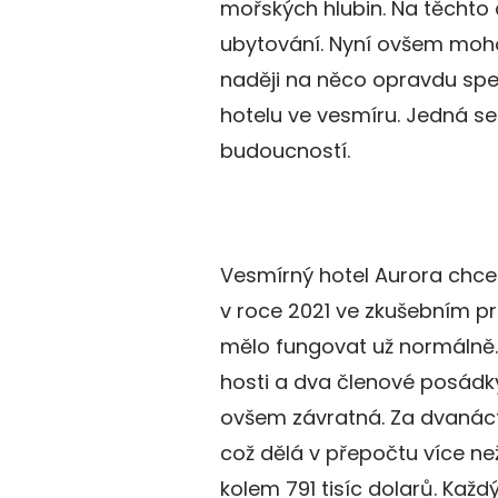
mořských hlubin. Na těchto 
ubytování. Nyní ovšem moho
naději na něco opravdu spec
hotelu ve vesmíru. Jedná se 
budoucností.
Vesmírný hotel Aurora chce
v roce 2021 ve zkušebním pr
mělo fungovat už normálně. 
hosti a dva členové posádk
ovšem závratná. Za dvanácti
což dělá v přepočtu více než
kolem 791 tisíc dolarů. Kaž