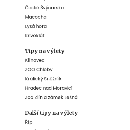
České Švýcarsko
Macocha
Lysá hora
Křivoklát
Tipy na výlety
Klínovec
ZOO Chleby
Králický Sněžník
Hradec nad Moravicí
Zoo Zlín a zámek Lešná
Další tipy na výlety
Říp