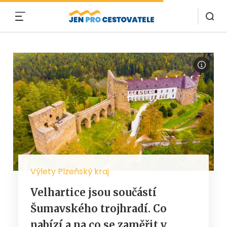
MENU
Výlety Plzeňský kraj
Velhartice jsou součástí
Šumavského trojhradí. Co
nabízí a na co se zaměřit v