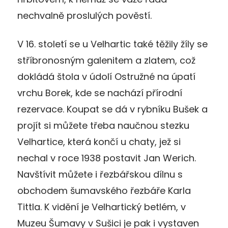
nechvalně proslulých pověstí.
V 16. století se u Velhartic také těžily žíly se
stříbronosným galenitem a zlatem, což
dokládá štola v údolí Ostružné na úpatí
vrchu Borek, kde se nachází přírodní
rezervace. Koupat se dá v rybníku Bušek a
projít si můžete třeba naučnou stezku
Velhartice, která končí u chaty, jež si
nechal v roce 1938 postavit Jan Werich.
Navštívit můžete i řezbářskou dílnu s
obchodem šumavského řezbáře Karla
Tittla. K vidění je Velhartický betlém, v
Muzeu Šumavy v Sušici je pak i vystaven