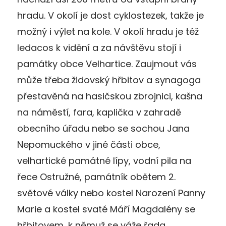
hradu. V okolí je dost cyklostezek, takže je
možný i výlet na kole. V okolí hradu je též
ledacos k vidění a za návštěvu stojí i
památky obce Velhartice. Zaujmout vás
může třeba židovský hřbitov a synagoga
přestavěná na hasičskou zbrojnici, kašna
na náměstí, fara, kaplička v zahradě
obecního úřadu nebo se sochou Jana
Nepomuckého v jiné části obce,
velhartické památné lípy, vodní pila na
řece Ostružné, památník obětem 2.
světové války nebo kostel Narození Panny
Marie a kostel svaté Máří Magdalény se
hřbitovem, k němuž se váže řada