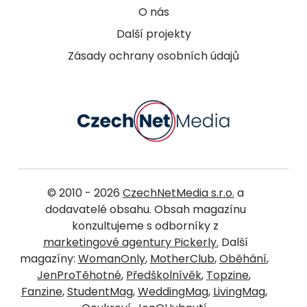
O nás
Další projekty
Zásady ochrany osobních údajů
© 2010 - 2026
CzechNetMedia s.r.o.
a
dodavatelé obsahu. Obsah magazínu
konzultujeme s odborníky z
marketingové agentury Pickerly.
Další
magazíny:
WomanOnly
,
MotherClub
,
Oběhání
,
JenProTěhotné
,
Předškolnívěk
,
Topzine
,
Fanzine
,
StudentMag
,
WeddingMag
,
LivingMag
,