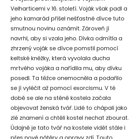
Velharticemi v 16. století. Voják však padl a
jeho kamarád přišel nešťastné dívce tuto
smutnou novinu oznámit. Zároveň jí
navrhl, aby si vzala jeho. Dívka odmítla a
zhrzený voják se dívce pomstil pomocí
keltské kněžky, která vyvolala ducha
mrtvého vojáka a nařídila mu, aby dívku
posedl. Ta těžce onemocněla a podařilo
se jí vyléčit až pomocí exorcismu. V té
době se ale na stěně kostela začala
objevovat ženská tvář. Lidé to chápali jako
zlé znamení a chtěli kostel nechat zbourat.
Údajně je tato tvář na kostele vidět stále i
přes nové nátěry a opravy zdí. Touto