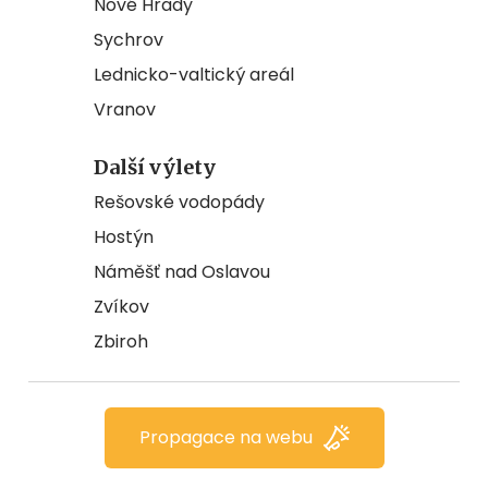
Nové Hrady
Sychrov
Lednicko-valtický areál
Vranov
Další výlety
Rešovské vodopády
Hostýn
Náměšť nad Oslavou
Zvíkov
Zbiroh
Propagace na webu