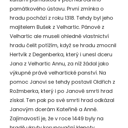
památkového ústavu. První zmínka o
hradu pochází z roku 1318. Tehdy byl jeho
majitelem Bušek z Velhartic. Pánové z
Velhartic ale museli ohledně vlastnictví
hradu čelit potížím, když se hradu zmocnil
Hertvík z Degenberka, který i unesl dceru
Jana z Velhartic Annu, za níž žádal jako
výkupné právě velhartické panství. Na
pomoc Janovi se tehdy postavil Oldřich z
Rožmberka, který i po Janově smrti hrad
získal. Ten pak po své smrti hrad odkázal
Janovým dcerám Kateřině a Anně.
Zajímavostí je, že v roce 1449 byly na
hradě ukryty korunovační klenoty