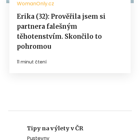
WomanOnly.cz
Erika (32): Prověřila jsem si
partnera falešným
těhotenstvím. Skončilo to
pohromou
11 minut čtení
Tipy na výlety v ČR
Pustevny