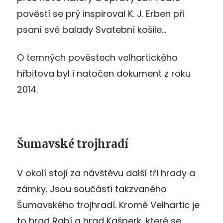
pověstí se prý inspiroval K. J. Erben při
psaní své balady Svatební košile…
O temných pověstech velhartického
hřbitova byl i natočen dokument z roku
2014.
Šumavské trojhradí
V okolí stojí za návštěvu další tři hrady a
zámky. Jsou součástí takzvaného
Šumavského trojhradí. Kromě Velhartic je
to hrad Rabí a hrad Kašperk, které se