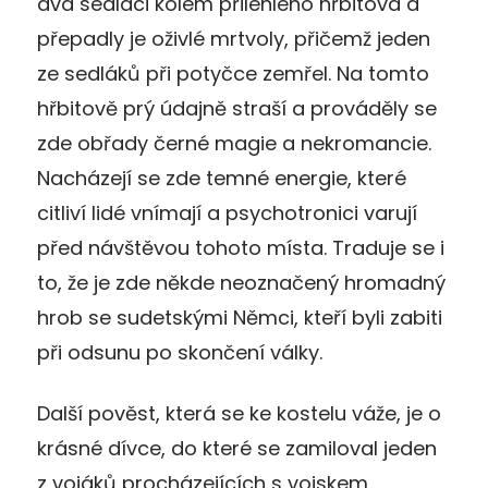
dva sedláci kolem přilehlého hřbitova a
přepadly je oživlé mrtvoly, přičemž jeden
ze sedláků při potyčce zemřel. Na tomto
hřbitově prý údajně straší a prováděly se
zde obřady černé magie a nekromancie.
Nacházejí se zde temné energie, které
citliví lidé vnímají a psychotronici varují
před návštěvou tohoto místa. Traduje se i
to, že je zde někde neoznačený hromadný
hrob se sudetskými Němci, kteří byli zabiti
při odsunu po skončení války.
Další pověst, která se ke kostelu váže, je o
krásné dívce, do které se zamiloval jeden
z vojáků procházejících s vojskem