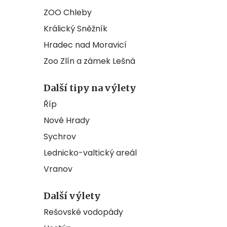
ZOO Chleby
Králický Sněžník
Hradec nad Moravicí
Zoo Zlín a zámek Lešná
Další tipy na výlety
Říp
Nové Hrady
Sychrov
Lednicko-valtický areál
Vranov
Další výlety
Rešovské vodopády