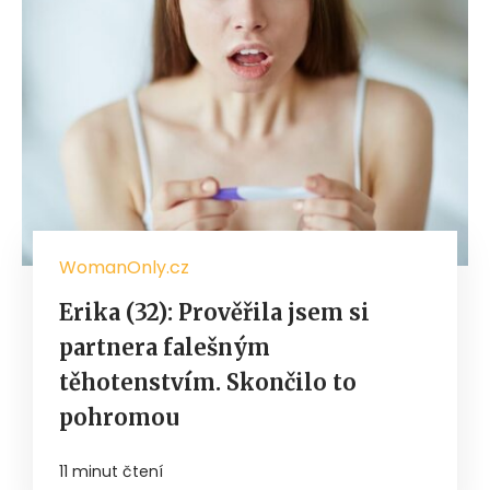
WomanOnly.cz
Erika (32): Prověřila jsem si
partnera falešným
těhotenstvím. Skončilo to
pohromou
11 minut čtení