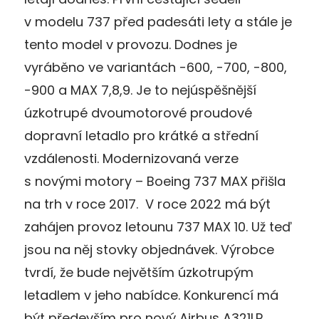
v modelu 737 před padesáti lety a stále je
tento model v provozu. Dodnes je
vyráběno ve variantách -600, -700, -800,
-900 a MAX 7,8,9. Je to nejúspěšnější
úzkotrupé dvoumotorové proudové
dopravní letadlo pro krátké a střední
vzdálenosti. Modernizovaná verze
s novými motory – Boeing 737 MAX přišla
na trh v roce 2017. V roce 2022 má být
zahájen provoz letounu 737 MAX 10. Už teď
jsou na něj stovky objednávek. Výrobce
tvrdí, že bude největším úzkotrupým
letadlem v jeho nabídce. Konkurencí má
být především pro nový Airbus A321LR.