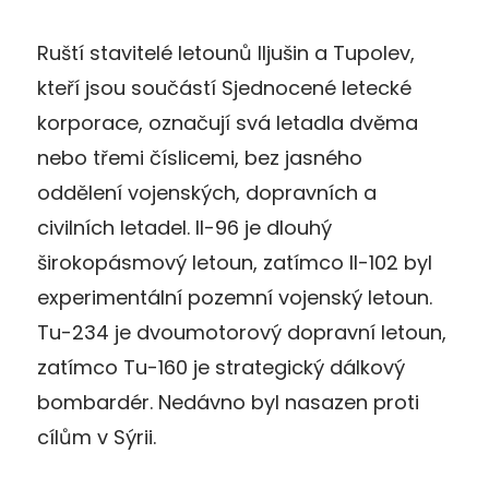
Ruští stavitelé letounů Iljušin a Tupolev,
kteří jsou součástí Sjednocené letecké
korporace, označují svá letadla dvěma
nebo třemi číslicemi, bez jasného
oddělení vojenských, dopravních a
civilních letadel. Il-96 je dlouhý
širokopásmový letoun, zatímco Il-102 byl
experimentální pozemní vojenský letoun.
Tu-234 je dvoumotorový dopravní letoun,
zatímco Tu-160 je strategický dálkový
bombardér. Nedávno byl nasazen proti
cílům v Sýrii.