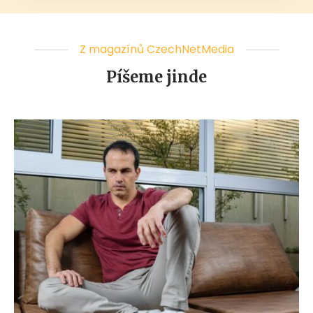
Z magazínů CzechNetMedia
Píšeme jinde