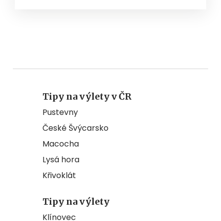
Tipy na výlety v ČR
Pustevny
České Švýcarsko
Macocha
Lysá hora
Křivoklát
Tipy na výlety
Klínovec