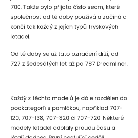
700. Takže bylo přijato číslo sedm, které
společnost od té doby používá a začíná a
končí tak každý z jejích typů tryskových
letadel.
Od té doby se už tato označení drží, od
727 z šedesátých let až po 787 Dreamliner.
Každý z těchto modelů je dále rozdělen do
podkategorií s pomlčkou, například 707-
120, 707-138, 707-320 či 707-720. Některé
modely letadel odolaly proudu času a
létají dodnes. První cestující seděli