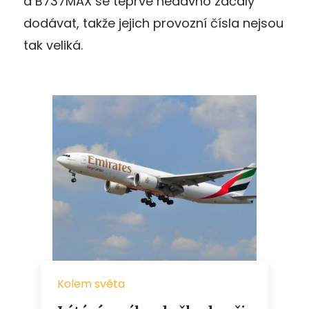
a B737MAX se teprve nedávno začaly
dodávat, takže jejich provozní čísla nejsou
tak veliká.