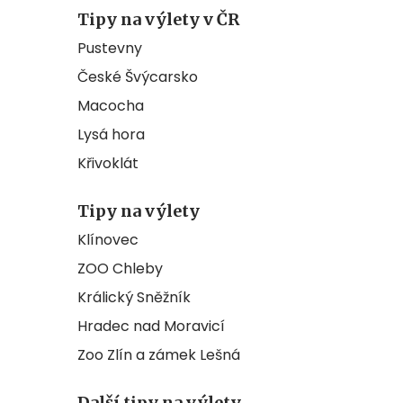
Tipy na výlety v ČR
Pustevny
České Švýcarsko
Macocha
Lysá hora
Křivoklát
Tipy na výlety
Klínovec
ZOO Chleby
Králický Sněžník
Hradec nad Moravicí
Zoo Zlín a zámek Lešná
Další tipy na výlety