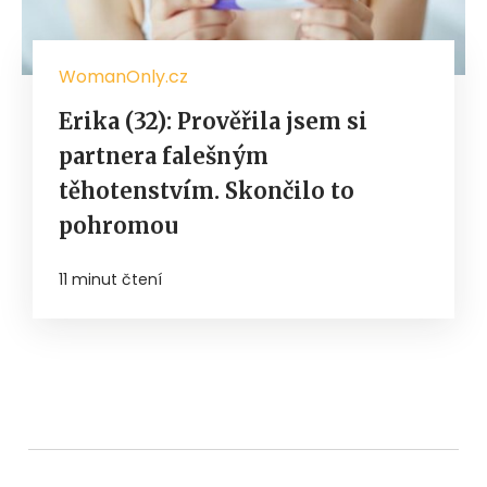
WomanOnly.cz
Erika (32): Prověřila jsem si
partnera falešným
těhotenstvím. Skončilo to
pohromou
11 minut čtení