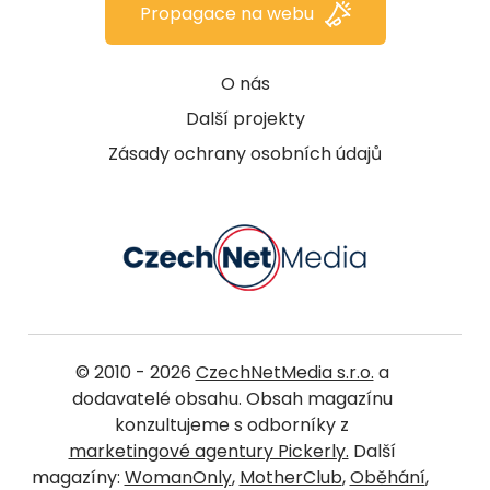
Propagace na webu
O nás
Další projekty
Zásady ochrany osobních údajů
© 2010 - 2026
CzechNetMedia s.r.o.
a
dodavatelé obsahu. Obsah magazínu
konzultujeme s odborníky z
marketingové agentury Pickerly.
Další
magazíny:
WomanOnly
,
MotherClub
,
Oběhání
,