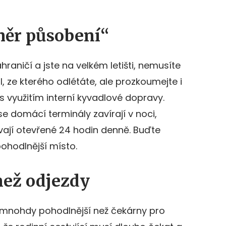
měr působení“
hraničí a jste na velkém letišti, nemusíte
, ze kterého odlétáte, ale prozkoumejte i
 s využitím interní kyvadlové dopravy.
e domácí terminály zavírají v noci,
ají otevřené 24 hodin denně. Buďte
pohodlnější místo.
než odjezdy
í mnohdy pohodlnější než čekárny pro