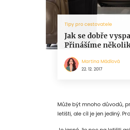
Tipy pro cestovatele
Jak se dobře vyspat
Přinášíme několik
Martina Mádlová
22. 12. 2017
Může být mnoho důvodů, pro
letišti, ale cíl je jen jediný. 
Je jasné, že noc na letišti a