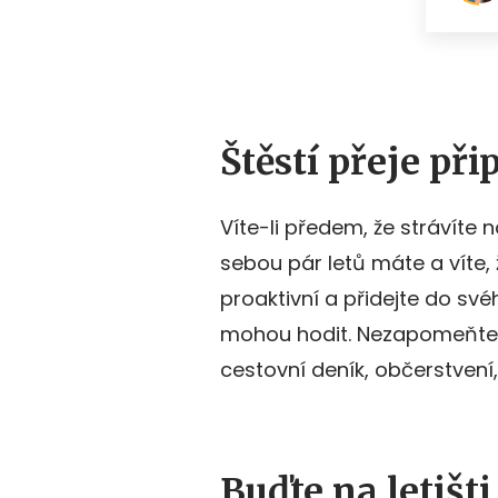
Štěstí přeje př
Víte-li předem, že strávíte 
sebou pár letů máte a víte,
proaktivní a přidejte do sv
mohou hodit. Nezapomeňte s
cestovní deník, občerstvení
Buďte na letišti