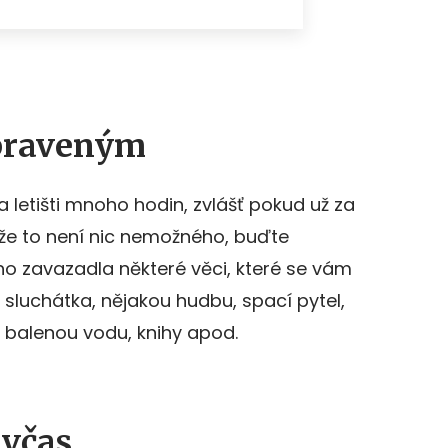
ipraveným
na letišti mnoho hodin, zvlášť pokud už za
 že to není nic nemožného, buďte
ého zavazadla některé věci, které se vám
luchátka, nějakou hudbu, spací pytel,
, balenou vodu, knihy apod.
 včas