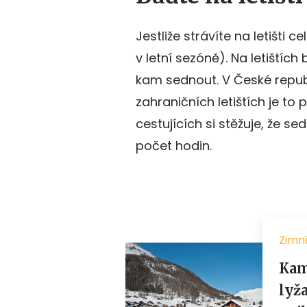
Jestliže strávíte na letišti
v letní sezóně). Na letištíc
kam sednout. V České republi
zahraničních letištích je t
cestujících si stěžuje, že s
počet hodin.