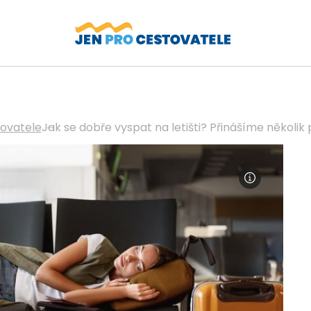
tovatele
Jak se dobře vyspat na letišti? Přinášíme několik