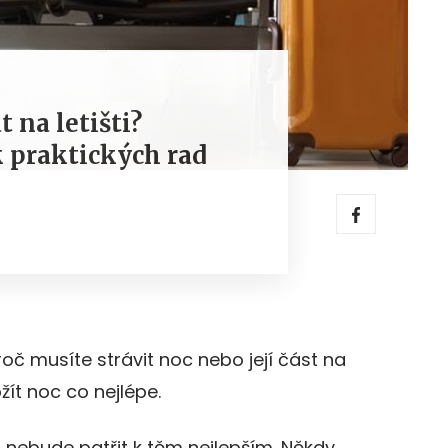
 na letišti?
 praktických rad
č musíte strávit noc nebo její část na
Prožít noc co nejlépe.
si nebude patřit k těm nejlepším. Někdy