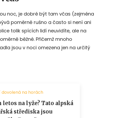
 celou noc, je dobré být tam včas (zejména
h bývá poměrně rušno a často si není ani
ce tolik spících lidí neuvidíte, ale na
o poměrně běžné. Přičemž mnoho
edadla jsou v noci omezena jen na určitý