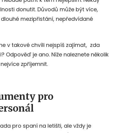
nosti donutit. Důvodů může být více,
 dlouhé mezipřistání, nepředvídané
čne v takové chvíli nejspíš zajímat, zda
i? Odpověď je ano. Níže naleznete několik
nejvíce zpříjemnit.
gumenty pro
ersonál
da pro spaní na letišti, ale vždy je