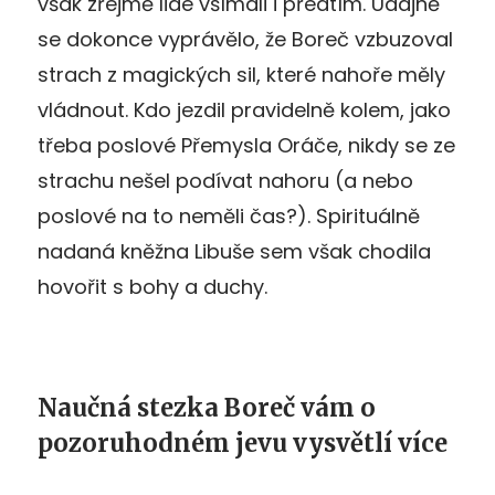
však zřejmě lidé všímali i předtím. Údajně
se dokonce vyprávělo, že Boreč vzbuzoval
strach z magických sil, které nahoře měly
vládnout. Kdo jezdil pravidelně kolem, jako
třeba poslové Přemysla Oráče, nikdy se ze
strachu nešel podívat nahoru (a nebo
poslové na to neměli čas?). Spirituálně
nadaná kněžna Libuše sem však chodila
hovořit s bohy a duchy.
Naučná stezka Boreč vám o
pozoruhodném jevu vysvětlí více