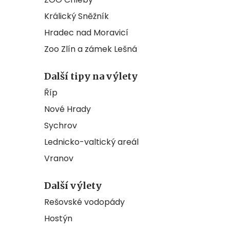
Králický Sněžník
Hradec nad Moravicí
Zoo Zlín a zámek Lešná
Další tipy na výlety
Říp
Nové Hrady
Sychrov
Lednicko-valtický areál
Vranov
Další výlety
Rešovské vodopády
Hostýn