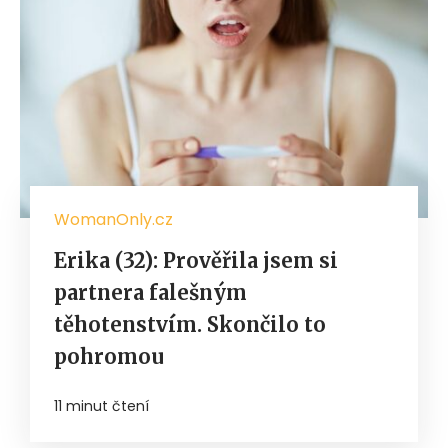
WomanOnly.cz
Erika (32): Prověřila jsem si
partnera falešným
těhotenstvím. Skončilo to
pohromou
11 minut čtení