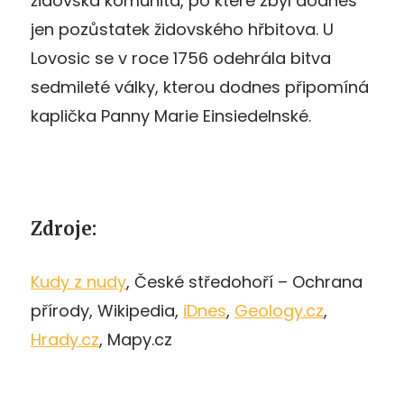
židovská komunita, po které zbyl dodnes
jen pozůstatek židovského hřbitova. U
Lovosic se v roce 1756 odehrála bitva
sedmileté války, kterou dodnes připomíná
kaplička Panny Marie Einsiedelnské.
Zdroje:
Kudy z nudy
, České středohoří – Ochrana
přírody, Wikipedia,
iDnes
,
Geology.cz
,
Hrady.cz
, Mapy.cz