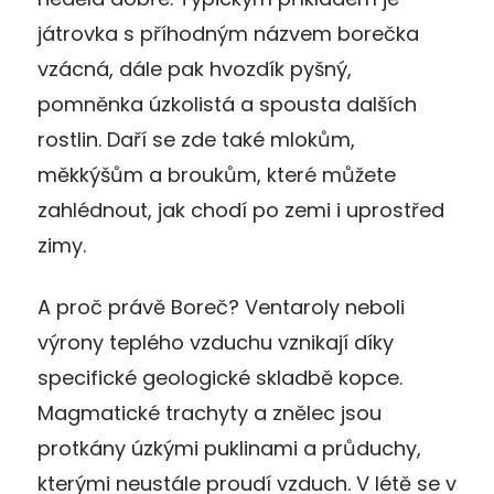
játrovka s příhodným názvem borečka
vzácná, dále pak hvozdík pyšný,
pomněnka úzkolistá a spousta dalších
rostlin. Daří se zde také mlokům,
měkkýšům a broukům, které můžete
zahlédnout, jak chodí po zemi i uprostřed
zimy.
A proč právě Boreč? Ventaroly neboli
výrony teplého vzduchu vznikají díky
specifické geologické skladbě kopce.
Magmatické trachyty a znělec jsou
protkány úzkými puklinami a průduchy,
kterými neustále proudí vzduch. V létě se v