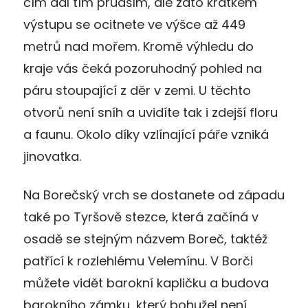
čím dál tím prudším, ale zato krátkém
výstupu se ocitnete ve výšce až 449
metrů nad mořem. Kromě výhledu do
kraje vás čeká pozoruhodný pohled na
páru stoupající z děr v zemi. U těchto
otvorů není sníh a uvidíte tak i zdejší floru
a faunu. Okolo díky vzlínající páře vzniká
jinovatka.
Na Borečský vrch se dostanete od západu
také po Tyršově stezce, která začíná v
osadě se stejným názvem Boreč, taktéž
patřící k rozlehlému Velemínu. V Borči
můžete vidět barokní kapličku a budova
barokního zámku, který bohužel není