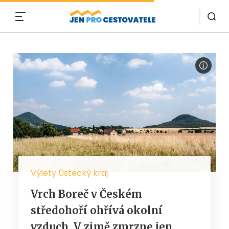
MENU
Výlety Ústecký kraj
Vrch Boreč v Českém
středohoří ohřívá okolní
vzduch. V zimě zmrzne jen