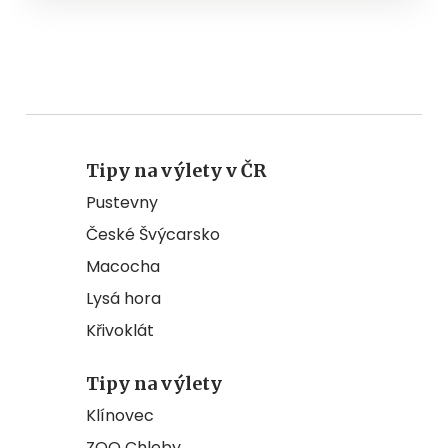
Tipy na výlety v ČR
Pustevny
České Švýcarsko
Macocha
Lysá hora
Křivoklát
Tipy na výlety
Klínovec
ZOO Chleby