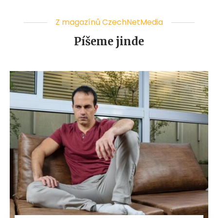
Z magazínů CzechNetMedia
Píšeme jinde