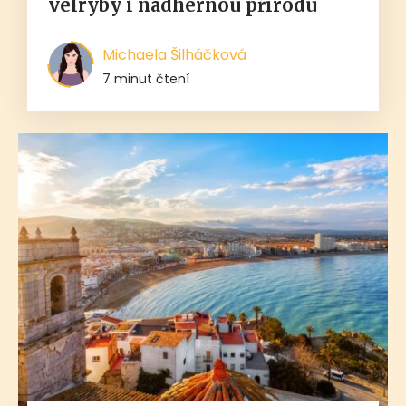
velryby i nádhernou přírodu
Michaela Šilháčková
7 minut čtení