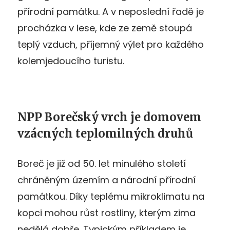
přírodní památku. A v neposlední řadě je
procházka v lese, kde ze země stoupá
teplý vzduch, příjemný výlet pro každého
kolemjedoucího turistu.
NPP Borečský vrch je domovem
vzácných teplomilných druhů
Boreč je již od 50. let minulého století
chráněným územím a národní přírodní
památkou. Díky teplému mikroklimatu na
kopci mohou růst rostliny, kterým zima
nedělá dobře. Typickým příkladem je