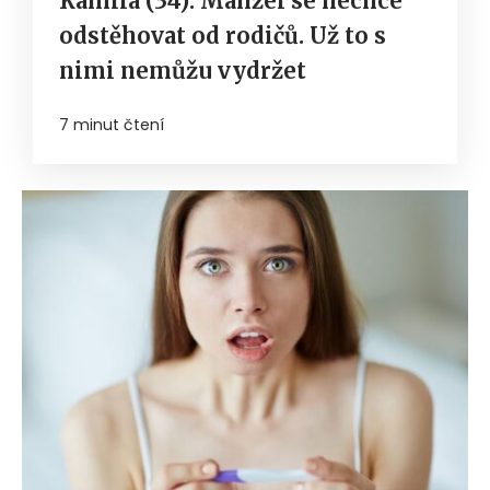
Kamila (34): Manžel se nechce
odstěhovat od rodičů. Už to s
nimi nemůžu vydržet
7 minut čtení