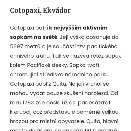
Cotopaxi, Ekvádor
Cotopaxi patří
k nejvyšším aktivním
sopkám na světě
. Její výška dosahuje do
5897 metrů a je součástí tzv. pacifického
ohnivého kruhu. Tak se nazývá řetěz sopek
kolem Pacifické desky. Sopka tvoří
ohromující středisko národního parku
Cotopaxi poblíž Quitu. Na její vrchol se
mohou vydat pouze zkušení horolezci. Od
roku 1783 zde došlo už asi padesátkrát
k erupci, což představuje poměrně velkou
hrozbu pro místní obyvatele. Quito, hlavní
město Ekvádoru, se nachází 60 kilometrů