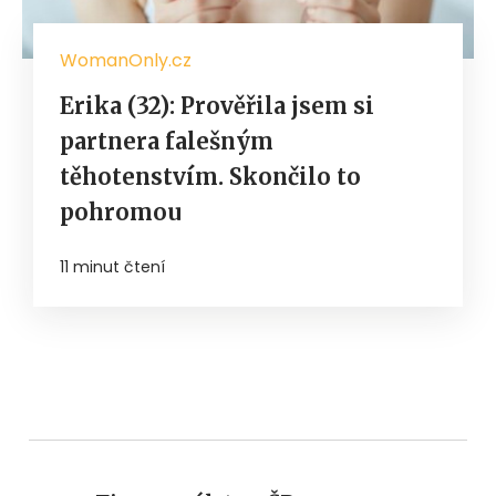
WomanOnly.cz
Erika (32): Prověřila jsem si
partnera falešným
těhotenstvím. Skončilo to
pohromou
11 minut čtení