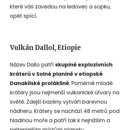
které vás zavedou na ledovec a sopku,
opět spící.
Vulkán Dallol, Etiopie
Název Dallo patří
skupině explozivních
kráterů v Solné planině v etiopské
Danakilské proláklině
. Poměrně mladé
krátery jsou nejmenší vulkanické útvary na
světě. Zdejší bazény vytváří barevnou
nádheru. Krátery se nachází 48 metrů pod
hladinou moře a patří tak k nejnižším a
nejteplejším místům planety