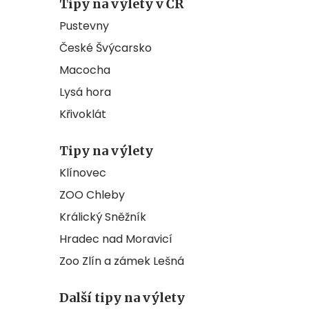
Tipy na výlety v ČR
Pustevny
České Švýcarsko
Macocha
Lysá hora
Křivoklát
Tipy na výlety
Klínovec
ZOO Chleby
Králický Sněžník
Hradec nad Moravicí
Zoo Zlín a zámek Lešná
Další tipy na výlety