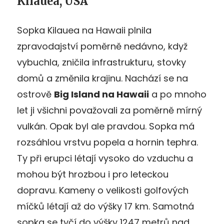
Kilauea, USA
Sopka Kilauea na Hawaii plnila
zpravodajství poměrně nedávno, když
vybuchla, zničila infrastrukturu, stovky
domů a změnila krajinu. Nachází se na
ostrově
Big Island na Hawaii
a po mnoho
let ji všichni považovali za poměrně mírný
vulkán. Opak byl ale pravdou. Sopka má
rozsáhlou vrstvu popela a hornin tephra.
Ty při erupci létají vysoko do vzduchu a
mohou být hrozbou i pro leteckou
dopravu. Kameny o velikosti golfových
míčků létají až do výšky 17 km. Samotná
sopka se tyčí do výšky 1247 metrů nad