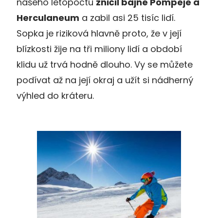
našeho letopočtu
zničil bájné Pompeje a
Herculaneum
a zabil asi 25 tisíc lidí.
Sopka je riziková hlavně proto, že v její
blízkosti žije na tři miliony lidí a období
klidu už trvá hodně dlouho. Vy se můžete
podívat až na její okraj a užít si nádherný
výhled do kráteru.