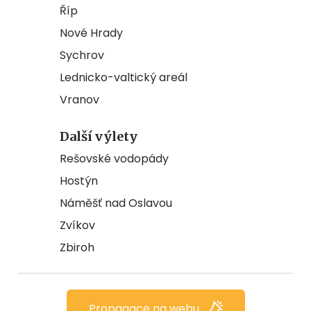
Říp
Nové Hrady
Sychrov
Lednicko-valtický areál
Vranov
Další výlety
Rešovské vodopády
Hostýn
Náměšť nad Oslavou
Zvíkov
Zbiroh
Propagace na webu