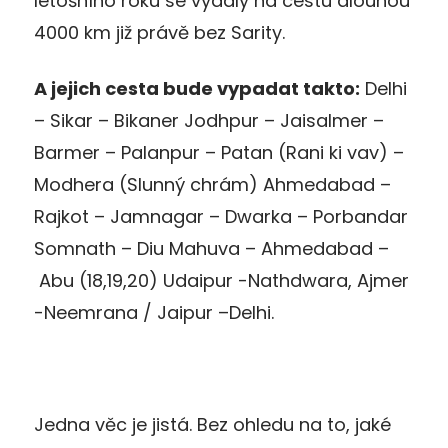
letošního roku se vydaly na cestu dlouhou
4000 km již právě bez Sarity.
A jejich cesta bude vypadat takto:
Delhi
– Sikar – Bikaner Jodhpur – Jaisalmer –
Barmer – Palanpur – Patan (Rani ki vav) –
Modhera (Slunný chrám) Ahmedabad –
Rajkot – Jamnagar – Dwarka – Porbandar
Somnath – Diu Mahuva – Ahmedabad –
Abu (18,19,20) Udaipur -Nathdwara, Ajmer
-Neemrana / Jaipur –Delhi.
Jedna věc je jistá. Bez ohledu na to, jaké