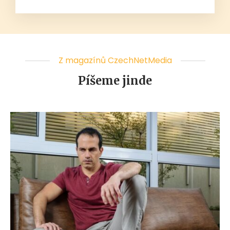
Z magazínů CzechNetMedia
Píšeme jinde