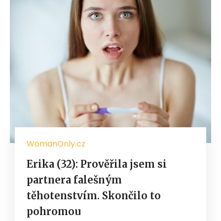
WomanOnly.cz
Erika (32): Prověřila jsem si
partnera falešným
těhotenstvím. Skončilo to
pohromou