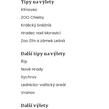
Tipy na výlety
Klínovec
ZOO Chleby
Králický Sněžník
Hradec nad Moravicí
Zoo Zlín a zámek Lešná
Další tipy na výlety
Říp
Nové Hrady
Sychrov
Lednicko-valtický areál
Vranov
Další výlety