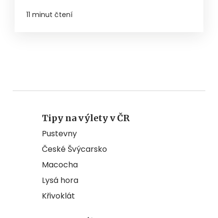
11 minut čtení
Tipy na výlety v ČR
Pustevny
České Švýcarsko
Macocha
Lysá hora
Křivoklát