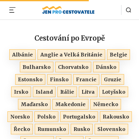
MENU
Cestování po Evropě
Albánie
Anglie a Velká Británie
Belgie
Bulharsko
Chorvatsko
Dánsko
Estonsko
Finsko
Francie
Gruzie
Irsko
Island
Itálie
Litva
Lotyšsko
Maďarsko
Makedonie
Německo
Norsko
Polsko
Portugalsko
Rakousko
Řecko
Rumunsko
Rusko
Slovensko