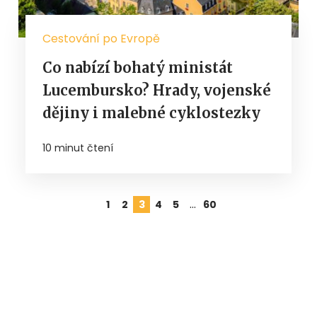
Cestování po Evropě
Co nabízí bohatý ministát
Lucembursko? Hrady, vojenské
dějiny i malebné cyklostezky
10 minut čtení
…
1
2
3
4
5
60