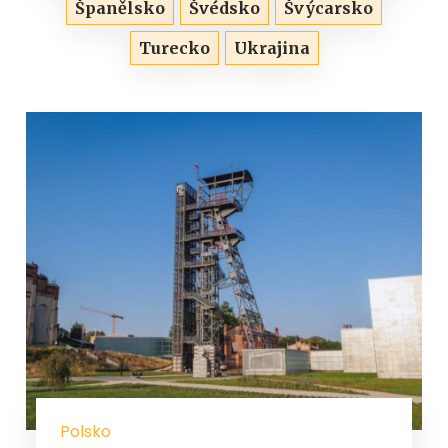
Španělsko
Švédsko
Švýcarsko
Turecko
Ukrajina
Polsko