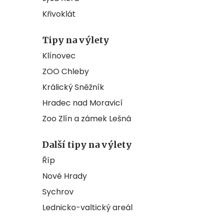
Křivoklát
Tipy na výlety
Klínovec
ZOO Chleby
Králický Sněžník
Hradec nad Moravicí
Zoo Zlín a zámek Lešná
Další tipy na výlety
Říp
Nové Hrady
Sychrov
Lednicko-valtický areál