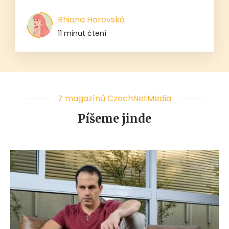
Rhiana Horovská
11 minut čtení
Z magazínů CzechNetMedia
Píšeme jinde