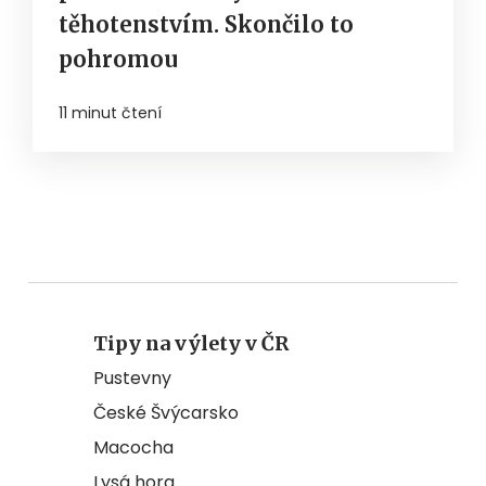
těhotenstvím. Skončilo to
pohromou
11 minut čtení
Tipy na výlety v ČR
Pustevny
České Švýcarsko
Macocha
Lysá hora